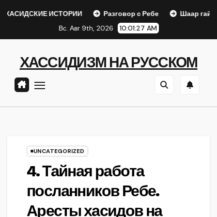
Перейти
КИЕ ИСТОРИИ
Разговор с Ребе
Шаар гайихуд гл. 1 (2
к
Вс. Авг 9th, 2026
10:01:28 AM
содержанию
ХАССИДИЗМ НА РУССКОМ
UNCATEGORIZED
4. Тайная работа
посланников Ребе.
Аресты хасидов на