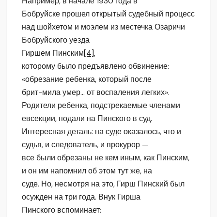
Например, в начале 1930 года в
Бобруйске прошел открытый судебный процесс
над шойхетом и моэлем из местечка Озаричи
Бобруйского уезда
Гиршем Пинским
[4]
,
которому было предъявлено обвинение:
«обрезание ребенка, который после
брит-мила умер… от воспаления легких».
Родители ребенка, подстрекаемые членами
евсекции, подали на Пинского в суд.
Интересная деталь: на суде оказалось, что и
судья, и следователь, и прокурор —
все были обрезаны не кем иным, как Пинским,
и он им напомнил об этом тут же, на
суде. Но, несмотря на это, Гирш Пинский был
осужден на три года. Внук Гирша
Пинского вспоминает: