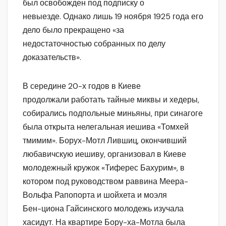
был освобожден под подписку о
невыезде. Однако лишь 19 ноября 1925 года его
дело было прекращено «за
недостаточностью собранных по делу
доказательств».
В середине 20-х годов в Киеве
продолжали работать тайные миквы и хедеры,
собирались подпольные миньяны, при синагоге
была открыта нелегальная иешива «Томхей
тмимим». Борух-Мотл Лившиц, окончивший
любавичскую иешиву, организовал в Киеве
молодежный кружок «Тиферес Бахурим», в
котором под руководством раввина Меера-
Вольфа Рапопорта и шойхета и моэля
Бен-циона Гайсинского молодежь изучала
хасидут. На квартире Бору-ха-Мотла была