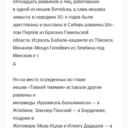
пятнадцать раввинов и лиц, работавших
в одной из иешив Витебска, а сама иешива
закрыта; в середине 30-х годов были
арестованы и высланы в Сибирь раввины Шо-
лом Перлов из Брагина Гомельской
области, Исраэль Бабали-кашвили из Тбилиси,
Менахем-Мендл Гилейвич из Зембина под
Минском и т.
д.
Но на место осужденных во главе
иешив «Томхей тмимим» вставали другие
раввины и
меламеды: Ирахмиэль Беньяминсон — в
Жлобине; Элиэзер Пинский — в Бердичеве,
позднее в
Житомире; Меир Ицхак и Илиягу Дадашев — в