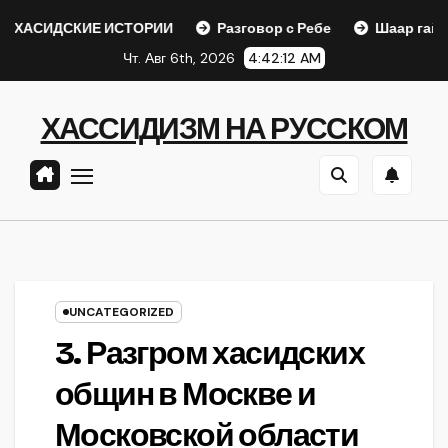
Перейти
СКИЕ ИСТОРИИ
Разговор с Ребе
Шаар гайихуд гл. 1 (
к
Чт. Авг 6th, 2026
4:42:13 AM
содержанию
ХАССИДИЗМ НА РУССКОМ
UNCATEGORIZED
3. Разгром хасидских
общин в Москве и
Московской области