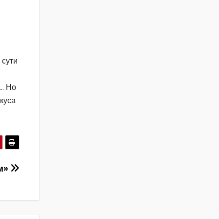
 сути
г… Но
вкуса
им»