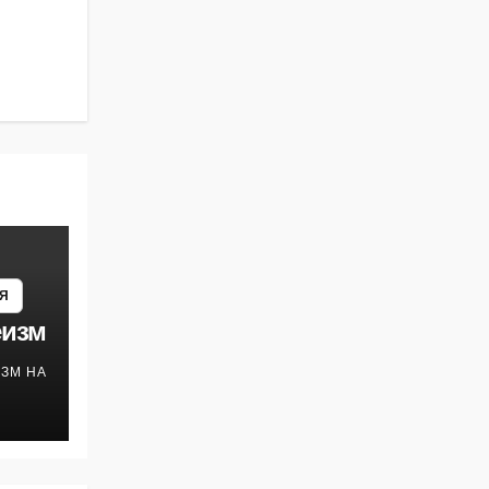
Я
еизм
ЗМ НА