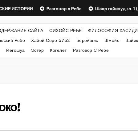
ИЕ ИСТОРИИ
Разговор с Ребе
Шаар гайихуд гл. 1 (2)
ОДЕРЖАНИЕ САЙТА
СИХОЙС РЕБЕ
ФИЛОСОФИЯ ХАСИДИ
еский Ребе
Хайей Соро 5752
Берейшис
Шмойс
Вайи
Йегошуа
Эстер
Когелет
Разговор С Ребе
око!