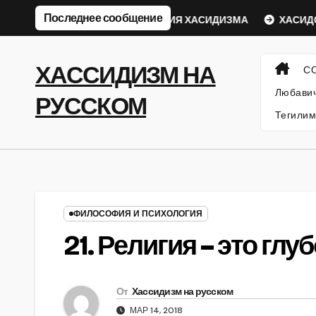
Перейти
Последнее сообщение
ический Ребе
ФИЛОСОФИЯ ХАСИДИЗМА
ХАСИДСК
к
содержанию
ХАССИДИЗМ НА
С
Любавич
РУССКОМ
Тегилим
ФИЛОСОФИЯ И ПСИХОЛОГИЯ
21. Религия – это глуб
От
Хассидизм на русском
МАР 14, 2018