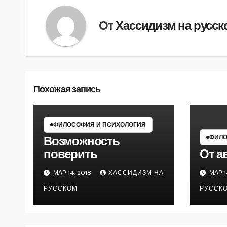
От
Хассидизм на русск
Похожая запись
ФИЛОСОФИЯ И ПСИХОЛОГИЯ
ФИЛО
Возможность
поверить
От а
МАР 14, 2018
ХАССИДИЗМ НА
МАР 1
РУССКОМ
РУССК