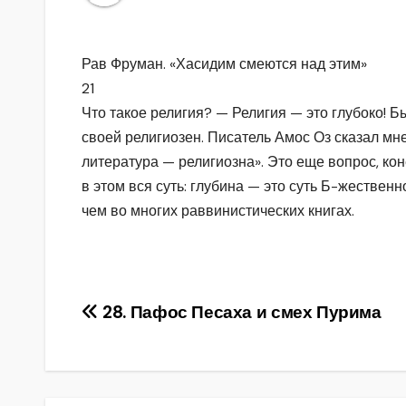
Рав Фруман. «Хасидим смеются над этим»
21
Что такое религия? — Религия — это глубоко! Бы
своей религиозен. Писатель Амос Оз сказал мне 
литература — религиозна». Это еще вопрос, ко
в этом вся суть: глубина — это суть Б-жествен
чем во многих раввинистических книгах.
Навигация
28. Пафос Песаха и смех Пурима
по
записям