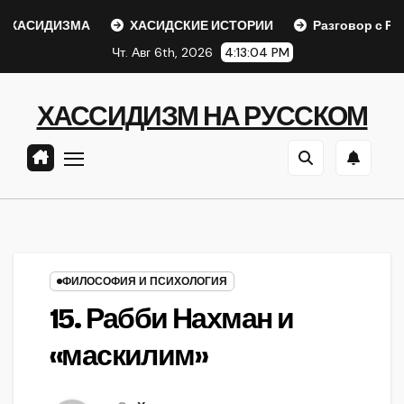
Перейти
ХАСИДИЗМА
ХАСИДСКИЕ ИСТОРИИ
Разговор с Ребе
к
Чт. Авг 6th, 2026
4:13:04 PM
содержанию
ХАССИДИЗМ НА РУССКОМ
ФИЛОСОФИЯ И ПСИХОЛОГИЯ
15. Рабби Нахман и
«маскилим»