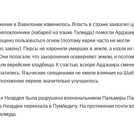
ение в Вавилонии изменилось. Власть в стране захватил ц
гнепоклонники
(хабарей
на языке Талмуда) помогли Ардэши
ещено пользоваться огнем (поэтому евреи часто не могли
по закону). Персы не хоронили умерших в земле, а клали их
Они полагали, что захоронения оскверняют землю, и поэтом
ли еврейские кладбища. К счастью, вскоре Ардэшира смени
ратились. Языческие священники не имели влияния на Шаб
 положение евреев значительно улучшилось.
, и Неардея была разрушена военачальником Пальмиры Па
а Неардеи переехала в Пумбедиту. На протяжении почти в
алмуда.