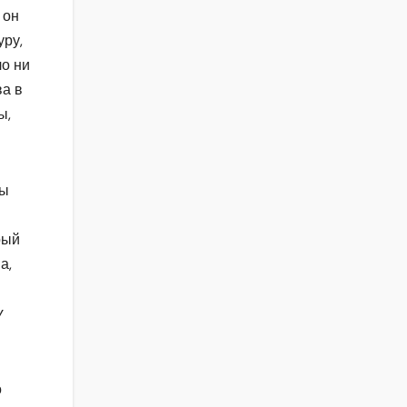
 он
уру,
ло ни
ва в
ы,
цы
рый
а,
у
о