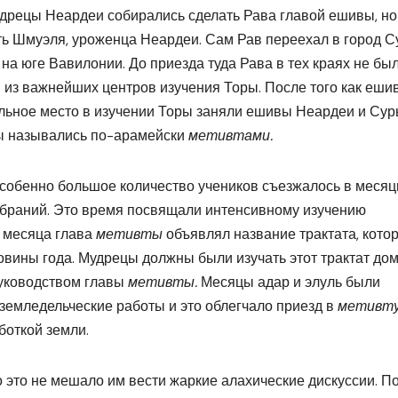
удрецы Неардеи собирались сделать Рава главой ешивы, но
ть Шмуэля, уроженца Неардеи. Сам Рав переехал в город С
на юге Вавилонии. До приезда туда Рава в тех краях не бы
 из важнейших центров изучения Торы. После того как еши
льное место в изучении Торы заняли ешивы Неардеи и Сур
ы назывались по-арамейски
метивтами.
особенно большое количество учеников съезжалось в меся
обраний. Это время посвящали интенсивному изучению
о месяца глава
метивты
объявлял название трактата, кото
вины года. Мудрецы должны были изучать этот трактат дом
руководством главы
метивты.
Месяцы адар и элуль были
земледельческие работы и это облегчало приезд в
метивт
боткой земли.
 это не мешало им вести жаркие алахические дискуссии. П