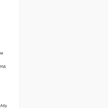
ли
род
 Абу