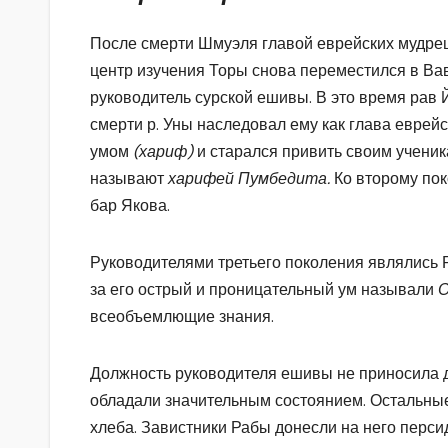
После смерти Шмуэля главой еврейских мудрец
центр изучения Торы снова переместился в Вав
руководитель сурской ешивы. В это время рав 
смерти р. Уны наследовал ему как глава евре
умом
(хариф)
и старался привить своим учени
называют
харифей Пумбедита.
Ко второму по
бар Якова.
Руководителями третьего поколения являлись 
за его острый и проницательный ум называли
О
всеобъемлющие знания.
Должность руководителя ешивы не приносила д
обладали значительным состоянием. Остальные
хлеба. Завистники Рабы донесли на него персид