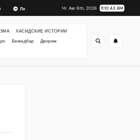
Чт. Авг 6th, 2026
11:10:44 AM
Любавический Ребе
ФИЛОСОФИЯ ХАСИДИЗМА
ЗМА
ХАСИДСКИЕ ИСТОРИИ
кро
Бемидбар
Дворим