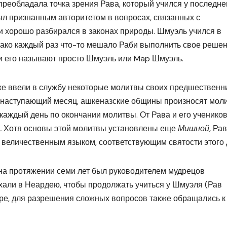
реобладала точка зрения Рава, который учился у последне
л признанным авторитетом в вопросах, связанных с
 хорошо разбирался в законах природы. Шмуэль учился в
ако каждый раз что-то мешало Раби выполнить свое решен
и его называют просто Шмуэль или Map Шмуэль.
же ввели в службу некоторые молитвы своих предшественн
т наступающий месяц, ашкеназские общины произносят мол
 каждый день по окончании молитвы. От Рава и его учеников
.
Хотя основы этой молитвы установлены еще
Мишной,
Рав
 величественным языком, соответствующим святости этого 
на протяжении семи лет был руководителем мудрецов
хали в Неардею, чтобы продолжать учиться у Шмуэля (Рав
уре, для разрешения сложных вопросов также обращались к