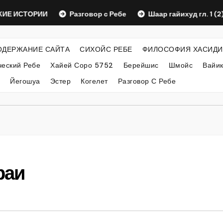
СТОРИИ
Разговор с Ребе
Шаар гайихуд гл. 1 (2)
ОДЕРЖАНИЕ САЙТА
СИХОЙС РЕБЕ
ФИЛОСОФИЯ ХАСИДИ
еский Ребе
Хайей Соро 5752
Берейшис
Шмойс
Вайи
Йегошуа
Эстер
Когелет
Разговор С Ребе
раи