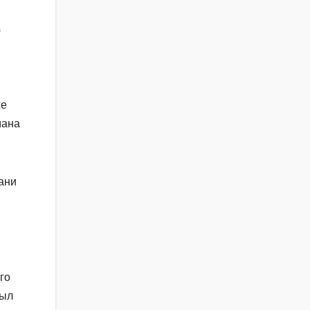
ю
же
мана
ани
го
был