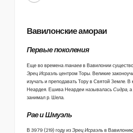
Вавилонские амораи
Первые поколения
Еще во времена
танаев
в Вавилонии существо
Эрец Исраэль
центром Торы. Великие законоучи
изучать и преподавать Тору в Святой Земле. В
Неардея. Ешива Неардеи называлась
Сидра,
а
занимал р. Шела.
Рае и Шмуэль
В 3979 (219) году из
Эрец Исраэль
в Вавилонию 