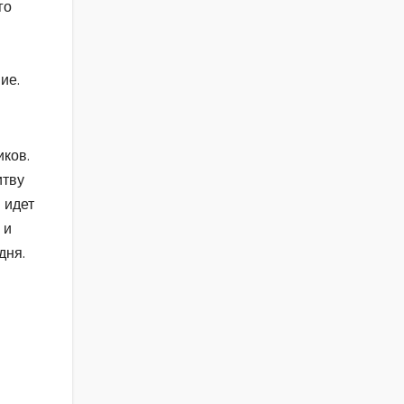
го
ие.
иков.
итву
 идет
 и
дня.