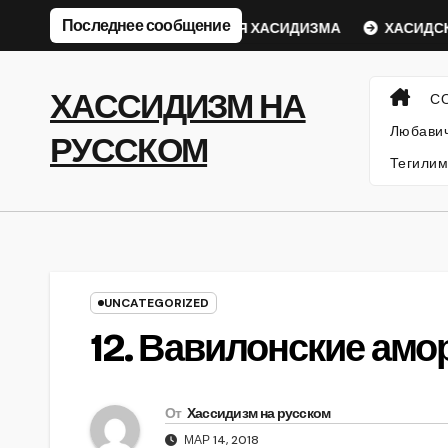
Перейти
Последнее сообщение
кий Ребе
ФИЛОСОФИЯ ХАСИДИЗМА
ХАСИДСКИЕ И
к
содержанию
ХАССИДИЗМ НА
С
Любавич
РУССКОМ
Тегилим
UNCATEGORIZED
12. Вавилонские амо
От
Хассидизм на русском
МАР 14, 2018