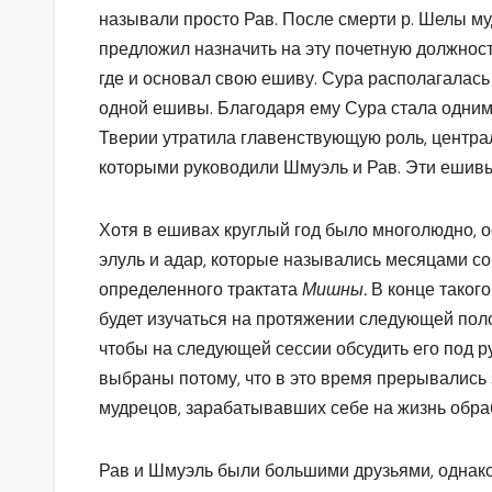
называли просто Рав. После смерти р. Шелы м
предложил назначить на эту почетную должнос
где и основал свою ешиву. Сура располагалась 
одной ешивы. Благодаря ему Сура стала одним
Тверии утратила главенствующую роль, центра
которыми руководили Шмуэль и Рав. Эти ешив
Хотя в ешивах круглый год было многолюдно, 
элуль и адар, которые назывались месяцами с
определенного трактата
Мишны.
В конце таког
будет изучаться на протяжении следующей поло
чтобы на следующей сессии обсудить его под 
выбраны потому, что в это время прерывались 
мудрецов, зарабатывавших себе на жизнь обра
Рав и Шмуэль были большими друзьями, однако