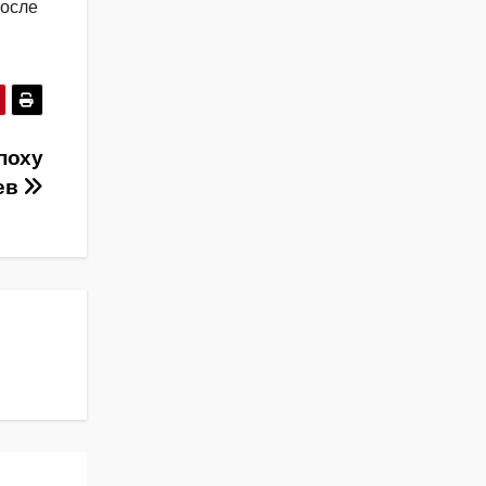
После
поху
ев