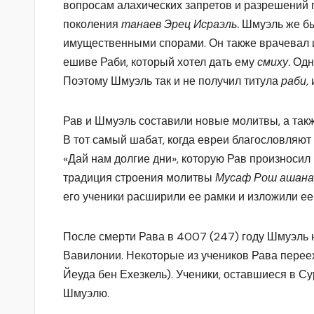
вопросам алахических запретов и разрешений п
поколения
танаев Эрец Исраэль.
Шмуэль же бы
имущественными спорами. Он также врачевал и
ешиве Раби, который хотел дать ему
смиху.
Одн
Поэтому Шмуэль так и не получил титула
раби,
Рав и Шмуэль составили новые молитвы, а так
В тот самый шабат, когда евреи благословляю
«Дай нам долгие дни», которую Рав произносил
традиция строения молитвы
Мусаф Рош ашана
его ученики расширили ее рамки и изложили ее
После смерти Рава в 4007 (247) году Шмуэль 
Вавилонии. Некоторые из учеников Рава перее
Йеуда бен Ехезкель). Ученики, оставшиеся в С
Шмуэлю.