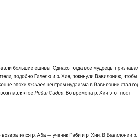
вали большие ешивы. Однако тогда все мудрецы признава
тели, подобно Гилелю и р. Хие, покинули Вавилонию, чтобы
 конце эпохи
танаев
центром иудаизма в Вавилонии стал го
 возглавлял ее
Рейш Сидра.
Во времена р. Хии этот пост
возвратился р. Аба — ученик Раби и р. Хии. В Вавилонии р.