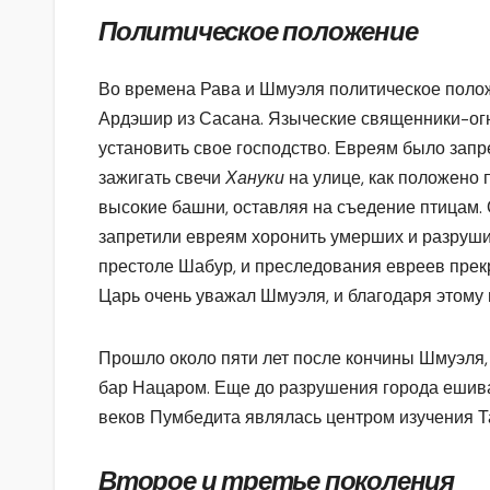
Политическое положение
Во времена Рава и Шмуэля политическое полож
Ардэшир из Сасана. Языческие священники-о
установить свое господство. Евреям было запр
зажигать свечи
Хануки
на улице, как положено 
высокие башни, оставляя на съедение птицам. 
запретили евреям хоронить умерших и разруши
престоле Шабур, и преследования евреев прек
Царь очень уважал Шмуэля, и благодаря этому
Прошло около пяти лет после кончины Шмуэля
бар Нацаром. Еще до разрушения города ешив
веков Пумбедита являлась центром изучения Т
Второе и третье поколения