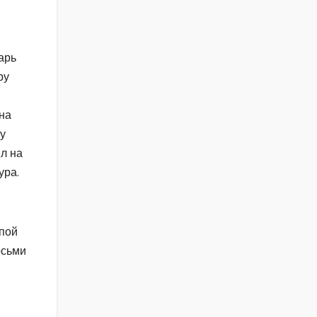
арь
ру
 на
у
л на
ура.
пой
осьми