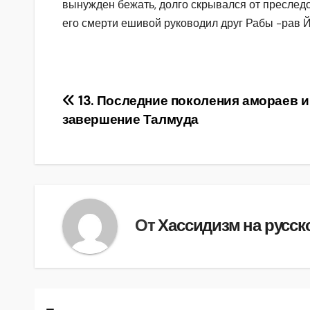
вынужден бежать, долго скрывался от преследо
его смерти ешивой руководил друг Рабы -рав 
Навигация
13. Последние поколения амораев и
завершение Талмуда
по
записям
От
Хассидизм на русск