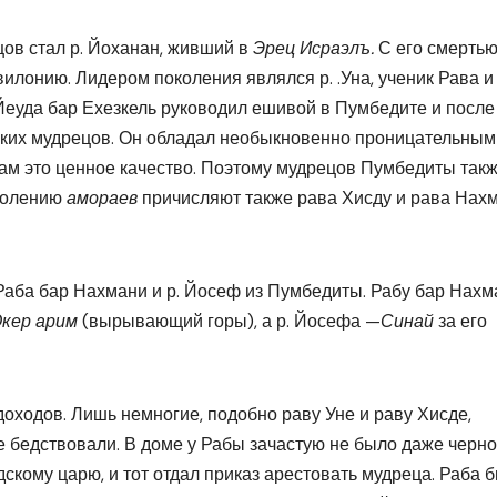
ов стал р. Йоханан, живший в
Эрец Исраэлъ.
С его смерть
илонию. Лидером поколения являлся р. .Уна, ученик Рава и
Йеуда бар Ехезкель руководил ешивой в Пумбедите и после
йских мудрецов. Он обладал необыкновенно проницательным
кам это ценное качество. Поэтому мудрецов Пумбедиты так
колению
амораев
причисляют также рава Хисду и рава Нах
Раба бар Нахмани и р. Йосеф из Пумбедиты. Рабу бар Нахм
кер арим
(вырывающий горы), а р. Йосефа —
Синай
за его
оходов. Лишь немногие, подобно раву Уне и раву Хисде,
 бедствовали. В доме у Рабы зачастую не было даже черно
скому царю, и тот отдал приказ арестовать мудреца. Раба 