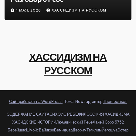
1 МАЯ, 2026
ХАССИДИЗМ НА РУССКОМ
ХАССИДИЗМ НА
РУССКОМ
Сайт работает на WordPress
|
Тема: Newsup, автор
Themeansar
СОДЕРЖАНИЕ САЙТА
СИХОЙС РЕБЕ
ФИЛОСОФИЯ ХАСИДИЗМА
ХАСИДСКИЕ ИСТОРИИ
Любавический Ребе
Хайей Соро 5752
Берейшис
Шмойс
Вайикро
Бемидбар
Дворим
Тегилим
Йегошуа
Эстер