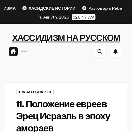
Перейти
МА
ХАСИДСКИЕ ИСТОРИИ
Разговор с Ребе
Шаа
к
Пт. Авг 7th, 2026
1:26:47 AM
содержанию
ХАССИДИЗМ НА РУССКОМ
UNCATEGORIZED
11. Положение евреев
Эрец Исраэль в эпоху
амораев