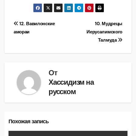
Навигация
12. Вавилонские
10. Мудрецы
амораи
Иерусалимского
по
Талмуда
записям
От
Хассидизм на
русском
Похожая запись