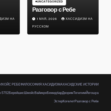
UNCATEGORIZED
Разговор с Ребе
ДИЗМ НА
1 МАЯ, 2026
ХАССИДИЗМ НА
РУССКОМ
ИХОЙС РЕБЕ
ФИЛОСОФИЯ ХАСИДИЗМА
ХАСИДСКИЕ ИСТОРИИ
о 5752
Берейшис
Шмойс
Вайикро
Бемидбар
Дворим
Тегилим
Йегошуа
Эстер
Когелет
Разговор с Ребе