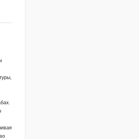
и
туры,
бах.
о
чивая
во