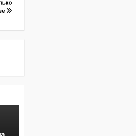
лько
ове