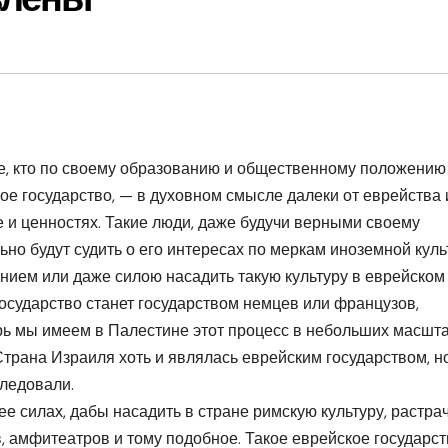
е, кто по своему образованию и общественному положению
кое государство, — в духовном смысле далеки от еврейства 
 и ценностях. Такие люди, даже будучи верными своему
ьно будут судить о его интересах по меркам иноземной куль
нием или даже силою насадить такую культуру в еврейском
 государство станет государством немцев или французов,
рь мы имеем в Палестине этот процесс в небольших масшта
Страна Израиля хоть и являлась еврейским государством, н
следовали.
ее силах, дабы насадить в стране римскую культуру, растра
, амфитеатров и тому подобное. Такое еврейское государст