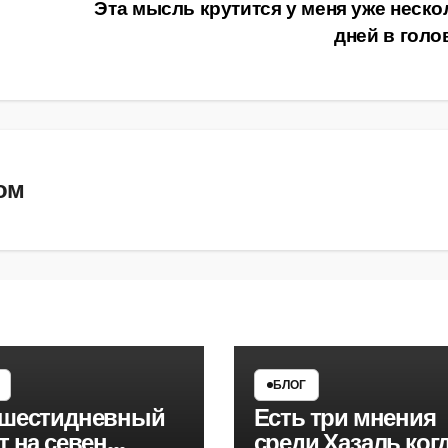
Эта мысль крутится у меня уже неско
дней в гол
ом
БЛОГ
 шестидневный
Есть три мнения
т на севен
среди Хазаль когда