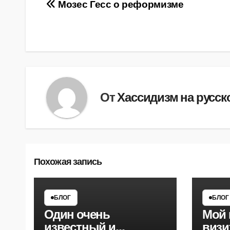
Навигация
Мозес Гесс о реформизме
по
записям
От
Хассидизм на русск
Похожая запись
БЛОГ
БЛОГ
Один очень
Мой
известный и
визи