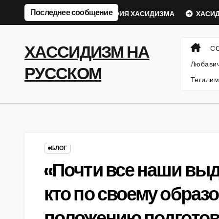
Перейти
Последнее сообщение
ический Ребе
ФИЛОСОФИЯ ХАСИДИЗМА
ХАСИДСК
к
содержанию
ХАССИДИЗМ НА
С
Любавич
РУССКОМ
Тегилим
БЛОГ
«Почти все наши выд
кто по своему обра
положению подгото