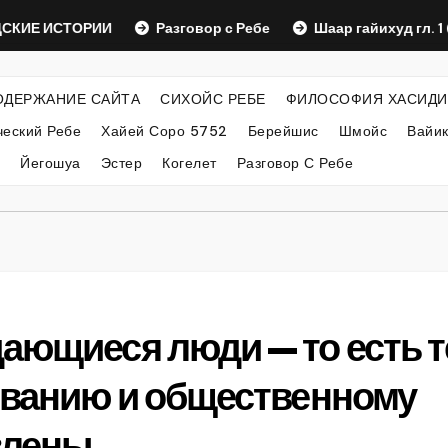
ИЕ ИСТОРИИ
Разговор с Ребе
Шаар гайихуд гл. 1 (2)
ОДЕРЖАНИЕ САЙТА
СИХОЙС РЕБЕ
ФИЛОСОФИЯ ХАСИДИ
еский Ребе
Хайей Соро 5752
Берейшис
Шмойс
Вайи
Йегошуа
Эстер
Когелет
Разговор С Ребе
ающиеся люди — то есть т
зованию и общественному
влены