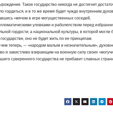
рождение. Такое государство никогда не достигнет достато
о гордиться, и в то же время будет чуждо внутренним дух
лавшись «мячом в игре могущественных соседей,
пломатическими уловками и раболепством перед избранн
льной гордости; а национальной культуры, в которой могли 
 государстве, оно не будет жить по ее принципам.
 чем теперь, — «народом малым и незначительным», духовн
о и завистливо взирающим на военную силу своих «могуч
ашего суверенного государства не прибавит славных стран