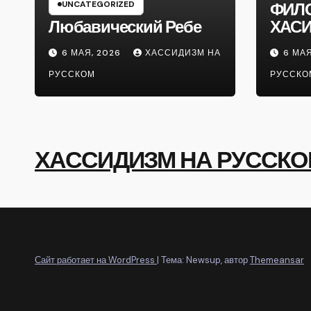
UNCATEGORIZED
ФИЛ
Любавический Ребе
ХАС
6 МАЯ, 2026
ХАССИДИЗМ НА
6 МАЯ
РУССКОМ
РУССКО
ХАССИДИЗМ НА РУССК
Сайт работает на WordPress
|
Тема: Newsup, автор
Themeansar