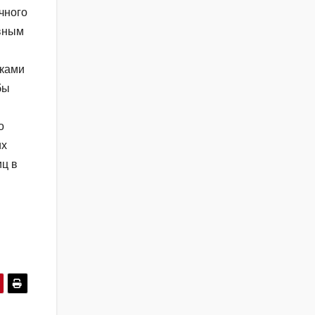
чного
овным
иками
бы
о
их
иц в