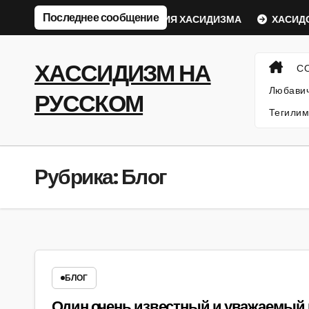
Перейти
Последнее сообщение
еский Ребе
ФИЛОСОФИЯ ХАСИДИЗМА
ХАСИДСКИЕ
к
содержанию
ХАССИДИЗМ НА
С
Любавич
РУССКОМ
Тегилим
Рубрика:
Блог
БЛОГ
Один очень известный и уважаемый в