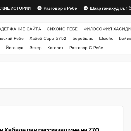
 ИСТОРИИ
Разговор с Ребе
Шаар гайихуд гл. 1 (2)
ОДЕРЖАНИЕ САЙТА
СИХОЙС РЕБЕ
ФИЛОСОФИЯ ХАСИДИ
еский Ребе
Хайей Соро 5752
Берейшис
Шмойс
Вайи
Йегошуа
Эстер
Когелет
Разговор С Ребе
 Хабаде рав рассказал мне на 770