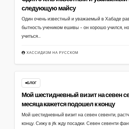
следующую майсу
Один очень известный и уважаемый в Хабаде ра
бытность учеником ешивы - он хорошо учился, н
учиться…
ХАССИДИЗМ НА РУССКОМ
БЛОГ
Мой шестидневный визит на севен севенти растчнувшийся 
месяца кажется подошел к концу
Мой шестидневный визит на севен севенти, раст
концу. Сижу в jfk жду посадки. Севен севенти фа