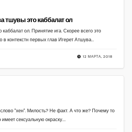
ит в Тании что основа тшувы это каббалат ол
о каббалат ол. Принятие ига. Скорее всего это
но в контекстн первых глав Игерет Атшува…
12 МАРТА, 2018
 слово "хен". Милость? Не факт. А что же? Почему то
о имеет сексуальную окраску.…