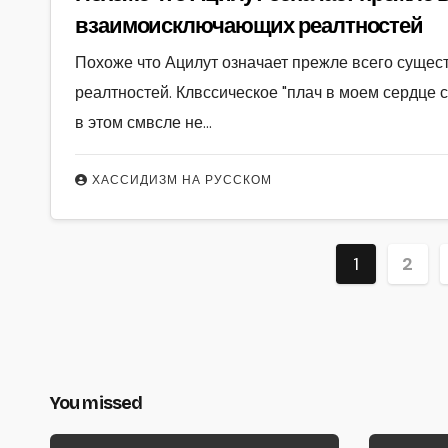
взаимоисключающих реалтностей
Похоже что Ацилут означает прежле всего суще
реалтностей. Клвссическое "плач в моем сердце с
в этом смвсле не…
ХАССИДИЗМ НА РУССКОМ
Пагина
1
2
записей
You missed