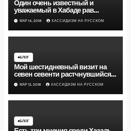
Один очень известный и
уважаемый в Хабаде рав
рассказал мне на 770
МАР 14, 2018
ХАССИДИЗМ НА РУССКОМ
следующую майсу
БЛОГ
Мой шестидневный визит на
севен севенти растчнувшийся
на полтора месяца кажется
МАР 12, 2018
ХАССИДИЗМ НА РУССКОМ
подошел к концу
БЛОГ
Есть три мнения среди Хазаль