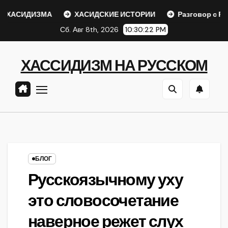
Перейти
ХАСИДИЗМА
ХАСИДСКИЕ ИСТОРИИ
Разговор с Ребе
к
Сб. Авг 8th, 2026
10:30:22 PM
содержанию
ХАССИДИЗМ НА РУССКОМ
БЛОГ
Русскоязычному уху
это словосочетание
наверное режет слух