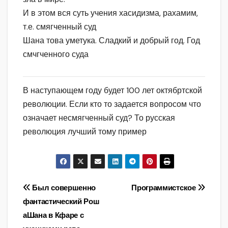
И в этом вся суть учения хасидизма, рахамим,
т.е. смягченный суд
Шана това уметука. Сладкий и добрый год. Год
смчгченного суда
В наступающем году будет 100 лет октябртской
революции. Если кто то задается вопросом что
означает несмягченный суд? То русская
революция лучший тому пример
Навигация
Был совершенно
Программистское
фантастический Рош
по
аШана в Кфаре с