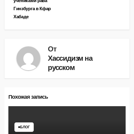
записям
учениками рава
Гинзбурга в Кфар
Хабаде
От
Хассидизм на
русском
Похожая запись
БЛОГ