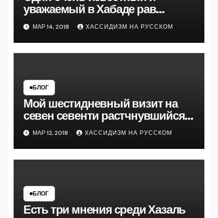
уважаемый в Хабаде рав
рассказал мне на 770
МАР 14, 2018
ХАССИДИЗМ НА РУССКОМ
следующую майсу
БЛОГ
Мой шестидневный визит на
севен севенти растчнувшийся
на полтора месяца кажется
МАР 12, 2018
ХАССИДИЗМ НА РУССКОМ
подошел к концу
БЛОГ
Есть три мнения среди Хазаль