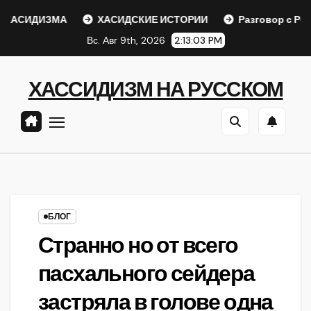
Перейти
АСИДИЗМА
ХАСИДСКИЕ ИСТОРИИ
Разговор с Ребе
к
Вс. Авг 9th, 2026
2:13:03 PM
содержанию
ХАССИДИЗМ НА РУССКОМ
БЛОГ
Странно но от всего
пасхального сейдера
застряла в голове одна