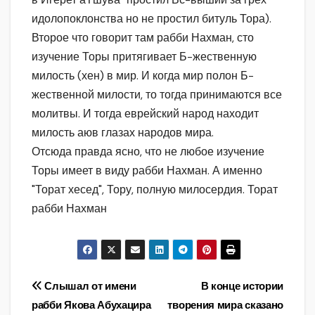
идолопоклонства но не простил битуль Тора).
Второе что говорит там рабби Нахман, сто
изучение Торы притягивает Б-жественную
милость (хен) в мир. И когда мир полон Б-
жественной милости, то тогда принимаются все
молитвы. И тогда еврейский народ находит
милость аюв глазах народов мира.
Отсюда правда ясно, что не любое изучение
Торы имеет в виду рабби Нахман. А именно
"Торат хесед", Тору, полную милосердия. Торат
рабби Нахман
Навигация
Слышал от имени
В конце истории
рабби Якова Абухацира
творения мира сказано