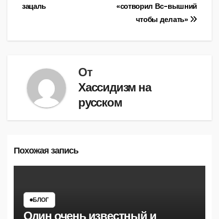
по
зацаль
«сотворил Вс-вышний
записям
чтобы делать»
От
Хассидизм на
русском
Похожая запись
БЛОГ
Один очень известный и