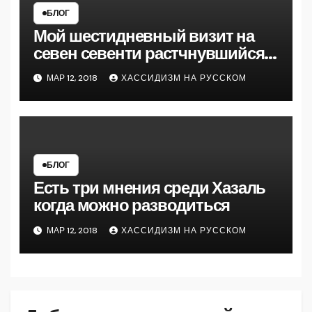
БЛОГ
Мой шестидневный визит на
севен севенти растчнувшийся
на полтора месяца кажется
МАР 12, 2018
ХАССИДИЗМ НА РУССКОМ
подошел к концу
БЛОГ
Есть три мнения среди Хазаль
когда можно разводиться
МАР 12, 2018
ХАССИДИЗМ НА РУССКОМ