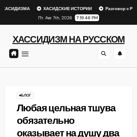
Перейти
АСИДИЗМА
ХАСИДСКИЕ ИСТОРИИ
Разговор с Ребе
к
Пт. Авг 7th, 2026
7:19:46 PM
содержанию
ХАССИДИЗМ НА РУССКОМ
БЛОГ
Любая цельная тшува
обязательно
оказывает на душу два