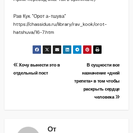
Рав Кук. "Орот а-тшува"
https://chassidus.ru/library/rav_kook/orot-
hatshuva/16-7.htm
Навигация
Хочу вынести это в
В сущности все
отдельный пост
назначение «дней
по
трепета» в том чтобы
записям
раскрыть сердце
человека
От