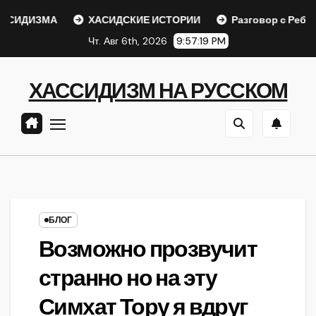
Перейти
СИДИЗМА
ХАСИДСКИЕ ИСТОРИИ
Разговор с Ребе
к
Чт. Авг 6th, 2026
9:57:20 PM
содержанию
ХАССИДИЗМ НА РУССКОМ
БЛОГ
Возможно прозвучит
странно но на эту
Симхат Тору я вдруг