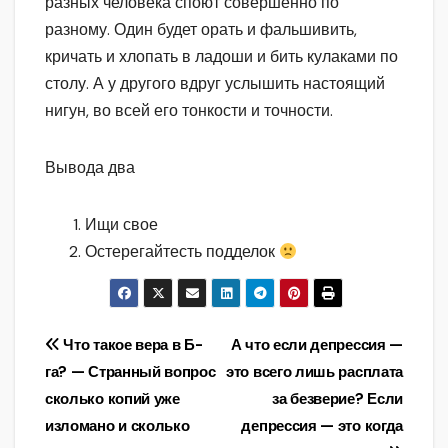
разных человека споют совершенно по
разному. Один будет орать и фальшивить,
кричать и хлопать в ладоши и бить кулаками по
столу. А у другого вдруг услышить настоящий
нигун, во всей его тонкости и точности.
Вывода два
Ищи свое
Остерегайтесть подделок
Навигация
Что такое вера в Б-
А что если депрессия —
га? — Странный вопрос
это всего лишь расплата
по
сколько копий уже
за безверие? Если
записям
изломано и сколько
депрессия — это когда