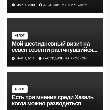
рассказал мне на 770
МАР 14, 2018
ХАССИДИЗМ НА РУССКОМ
следующую майсу
БЛОГ
Мой шестидневный визит на
севен севенти растчнувшийся
на полтора месяца кажется
МАР 12, 2018
ХАССИДИЗМ НА РУССКОМ
подошел к концу
БЛОГ
Есть три мнения среди Хазаль
когда можно разводиться