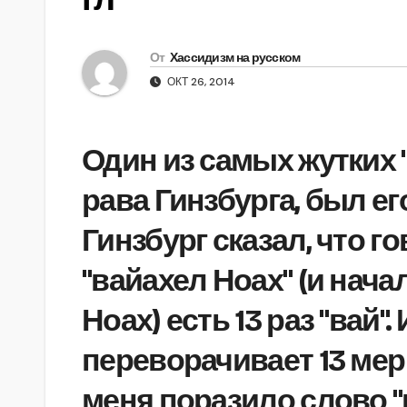
От
Хассидизм на русском
ОКТ 26, 2014
Один из самых жутких
рава Гинзбурга, был ег
Гинзбург сказал, что го
"вайахел Ноах" (и начал
Ноах) есть 13 раз "вай".
переворачивает 13 мер
меня поразило слово "в