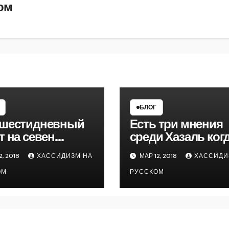
ом
БЛОГ
 шестидневный
Есть три мнения
т на севен
среди Хазаль когда
нти
можно разводить
2, 2018
ХАССИДИЗМ НА
МАР 12, 2018
ХАССИДИ
чнувшийся на
ОМ
РУССКОМ
ора месяца
тся подошел к
у