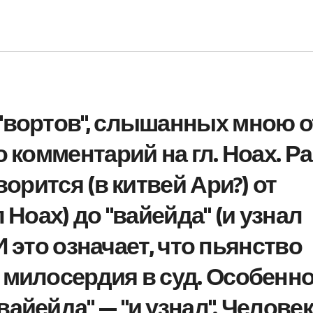
 "вортов", слышанных мною о
о комментарий на гл. Ноах. Р
ворится (в китвей Ари?) от
 Ноах) до "вайейда" (и узнал
 И это означает, что пьянство
 милосердия в суд. Особенн
айейда" — "и узнал". Человек