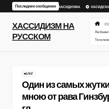
Перейти
Последнее сообщение
кий Ребе
ФИЛОСОФИЯ ХАСИДИЗМА
ХАСИДСКИЕ И
к
содержанию
ХАССИДИЗМ НА
С
Любавич
РУССКОМ
Тегилим
БЛОГ
Один из самых жутк
мною от рава Гинзбу
гл