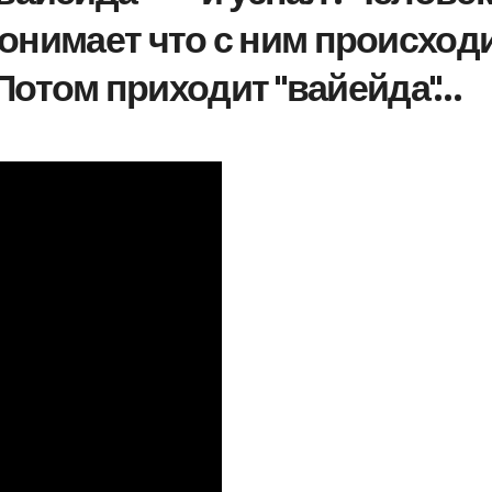
 понимает что с ним происходи
Потом приходит "вайейда"…