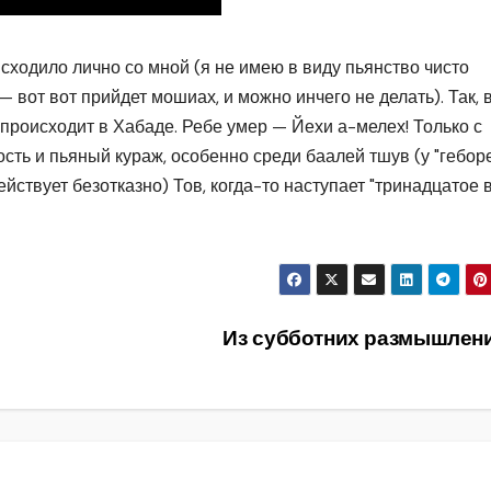
исходило лично со мной (я не имею в виду пьянство чисто
— вот вот прийдет мошиах, и можно инчего не делать). Так, 
 происходит в Хабаде. Ребе умер — Йехи а-мелех! Только с
сть и пьяный кураж, особенно среди баалей тшув (у "гебор
йствует безотказно) Тов, когда-то наступает "тринадцатое 
Из субботних размышлен