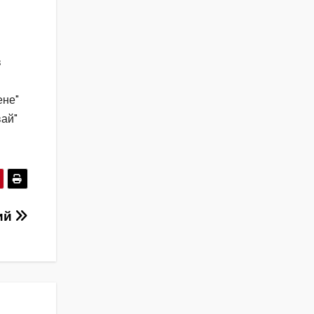
в
ене"
вай"
ий