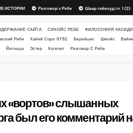
СТОРИИ
Разговор с Ребе
Шаар гайихуд гл. 1 (2)
ОДЕРЖАНИЕ САЙТА
СИХОЙС РЕБЕ
ФИЛОСОФИЯ ХАСИДИ
еский Ребе
Хайей Соро 5752
Берейшис
Шмойс
Вайи
Йегошуа
Эстер
Когелет
Разговор С Ребе
их «вортов» слышанных
рга был его комментарий н