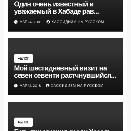
Один очень известный и
уважаемый в Хабаде рав
рассказал мне на 770
МАР 14, 2018
ХАССИДИЗМ НА РУССКОМ
следующую майсу
БЛОГ
Мой шестидневный визит на
севен севенти растчнувшийся
на полтора месяца кажется
МАР 12, 2018
ХАССИДИЗМ НА РУССКОМ
подошел к концу
БЛОГ