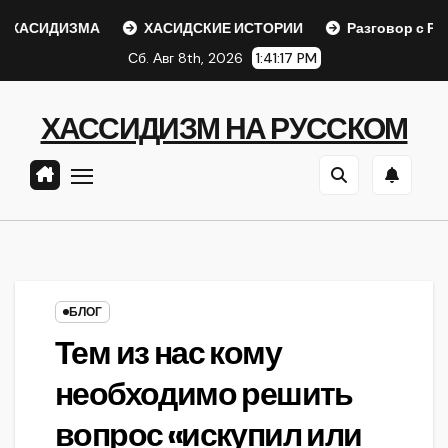
Перейти
ХАСИДИЗМА
ХАСИДСКИЕ ИСТОРИИ
Разговор с Ребе
к
Сб. Авг 8th, 2026
1:41:17 PM
содержанию
ХАССИДИЗМ НА РУССКОМ
БЛОГ
Тем из нас кому
необходимо решить
вопрос «искупил или