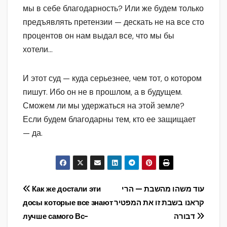
мы в себе благодарность? Или же будем только
предъявлять претензии — дескать не на все сто
процентов он нам выдал все, что мы бы
хотели…
И этот суд — куда серьезнее, чем тот, о котором
пишут. Ибо он не в прошлом, а в будущем.
Сможем ли мы удержаться на этой земле?
Если будем благодарны тем, кто ее защищает
— да.
Навигация
Как же достали эти
עוד משהו מהשבת — הרי
досы которые все знают
קראנו בשבת זו את המפטיר
по
лучше самого Вс-
דבורה