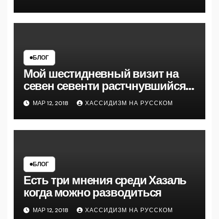
следующую майсу
БЛОГ
Мой шестидневный визит на
севен севенти растчнувшийся
на полтора месяца кажется
МАР 12, 2018
ХАССИДИЗМ НА РУССКОМ
подошел к концу
БЛОГ
Есть три мнения среди Хазаль
когда можно разводиться
МАР 12, 2018
ХАССИДИЗМ НА РУССКОМ