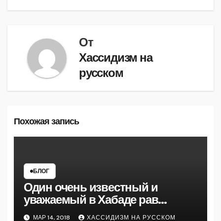
От
Хассидизм на
русском
Похожая запись
БЛОГ
Один очень известный и
уважаемый в Хабаде рав
рассказал мне на 770
МАР 14, 2018
ХАССИДИЗМ НА РУССКОМ