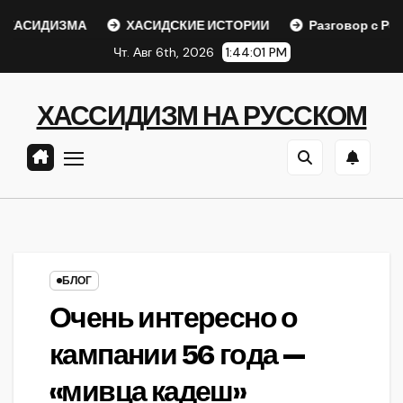
Перейти
АСИДИЗМА
ХАСИДСКИЕ ИСТОРИИ
Разговор с Ребе
к
Чт. Авг 6th, 2026
1:44:01 PM
содержанию
ХАССИДИЗМ НА РУССКОМ
БЛОГ
Очень интересно о
кампании 56 года —
«мивца кадеш»