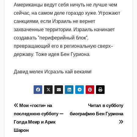
Американцы ведут себя ничуть не лучше чем
сейчас, на самом деле гораздо хуже. Угрожают
санкциями, если Израиль не вернет
захваченные территории. Израиль начинает
создавать "периферийный блок",
превращающий его в региональную сверх-
державу. Тоже идея Бен Гуриона.
Давид мелех Исраэль хай векаям!
Навигация
Мои «гости» на
Читал в субботу
последнюю субботу —
биографию Бен Гуриона
по
Голда Меир и Арик
записям
Шарон