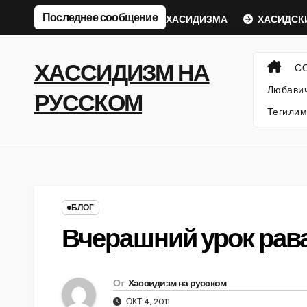
Перейти
Последнее сообщение
еский Ребе
ФИЛОСОФИЯ ХАСИДИЗМА
ХАСИДСКИЕ
к
содержанию
ХАССИДИЗМ НА
С
Любавич
РУССКОМ
Тегилим
БЛОГ
Вчерашний урок рава
От
Хассидизм на русском
ОКТ 4, 2011