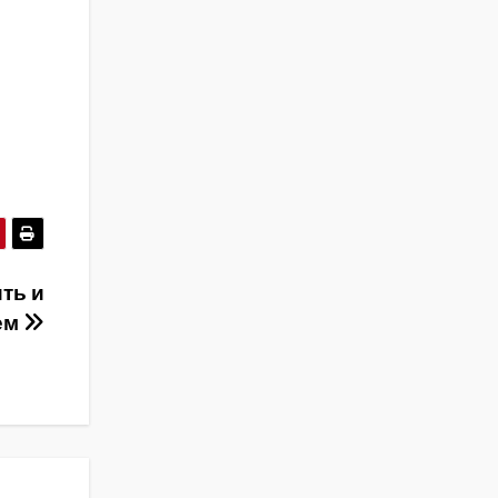
ть и
ем