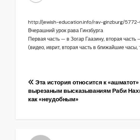
http://jewish-education.info/rav-ginzburg/5772
Вчерашний урок рава Гинзбурга
Первая часть — в Зогар Гаазину, вторая часть 
(видео, иврит, вторая часть в ближайшие часы, 
Навигация
Эта история относится к «ашматот»
вырезаным высказываниям Раби Нах
по
как «неудобным»
записям