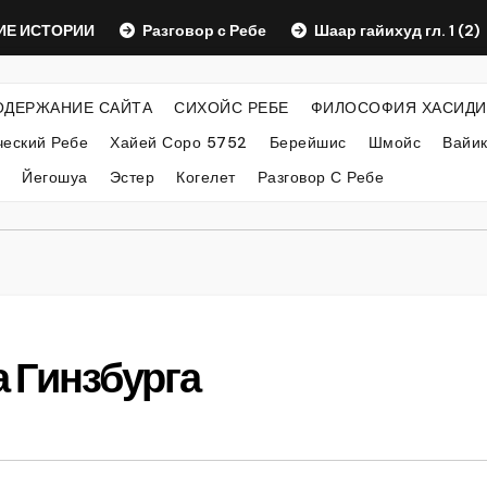
 ИСТОРИИ
Разговор с Ребе
Шаар гайихуд гл. 1 (2)
ОДЕРЖАНИЕ САЙТА
СИХОЙС РЕБЕ
ФИЛОСОФИЯ ХАСИДИ
еский Ребе
Хайей Соро 5752
Берейшис
Шмойс
Вайи
Йегошуа
Эстер
Когелет
Разговор С Ребе
 Гинзбурга