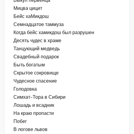
Выкуп первенца
Мицва цицит
Бейс хаМикдош
Семнадцатое таммуза
Когда бейс хамикдош был разрушен
Десять чудес в храме
Танцующий медведь
Свадебный подарок
Быть богатым
Скрытое сокровище
Чудесное спасение
Голодовка
Симхат-Тора в Сибири
Лошадь и всадник
На краю пропасти
Побег
В логове львов