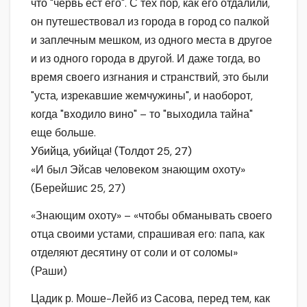
что "червь ест его". С тех пор, как его отдалили,
он путешествовал из города в город со палкой
и заплечным мешком, из одного места в другое
и из одного города в другой. И даже тогда, во
время своего изгнания и странствий, это были
"уста, изрекавшие жемчужины", и наоборот,
когда "входило вино" – то "выходила тайна"
еще больше.
Убийца, убийца! (Толдот 25, 27)
«И был Эйсав человеком знающим охоту»
(Берейшис 25, 27)
«Знающим охоту» – «чтобы обманывать своего
отца своими устами, спрашивая его: папа, как
отделяют десятину от соли и от соломы»
(Раши)
Цадик р. Моше-Лейб из Сасова, перед тем, как