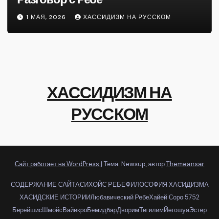
1 МАЯ, 2026
ХАССИДИЗМ НА РУССКОМ
ХАССИДИЗМ НА
РУССКОМ
Сайт работает на WordPress
|
Тема: Newsup, автор
Themeansar
СОДЕРЖАНИЕ САЙТА
СИХОЙС РЕБЕ
ФИЛОСОФИЯ ХАСИДИЗМА
ХАСИДСКИЕ ИСТОРИИ
Любавический Ребе
Хайей Соро 5752
Берейшис
Шмойс
Вайикро
Бемидбар
Дворим
Тегилим
Йегошуа
Эстер