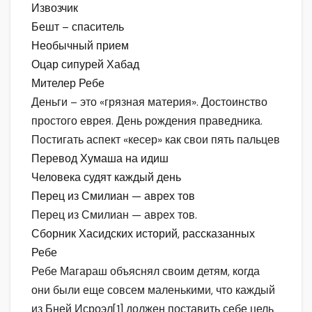
Извозчик
Бешт – спаситель
Необычный прием
Оцар сипурей Хабад
Мителер Ребе
Деньги – это «грязная материя». Достоинство
простого еврея. День рождения праведника.
Постигать аспект «кесер» как свои пять пальцев
Перевод Хумаша на идиш
Человека судят каждый день
Перец из Смилиан — аврех тов
Перец из Смилиан — аврех тов.
Сборник Хасидских историй, рассказанных
Ребе
Ребе Магараш объяснял своим детям, когда
они были еще совсем маленькими, что каждый
из Бней Исроэл[1] должен поставить себе цель