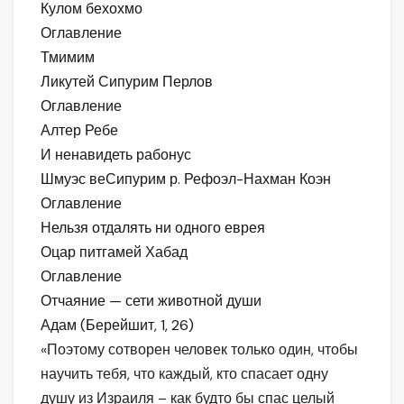
Кулом бехохмо
Оглавление
Тмимим
Ликутей Сипурим Перлов
Оглавление
Алтер Ребе
И ненавидеть рабонус
Шмуэс веСипурим р. Рефоэл-Нахман Коэн
Оглавление
Нельзя отдалять ни одного еврея
Оцар питгамей Хабад
Оглавление
Отчаяние — сети животной души
Адам (Берейшит, 1, 26)
«Поэтому сотворен человек только один, чтобы
научить тебя, что каждый, кто спасает одну
душу из Израиля – как будто бы спас целый