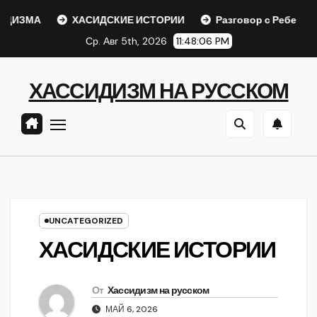
Перейти
ЗМА
ХАСИДСКИЕ ИСТОРИИ
Разговор с Ребе
Ша
к
Ср. Авг 5th, 2026
11:48:06 PM
содержанию
ХАССИДИЗМ НА РУССКОМ
UNCATEGORIZED
ХАСИДСКИЕ ИСТОРИИ
От
Хассидизм на русском
МАЙ 6, 2026