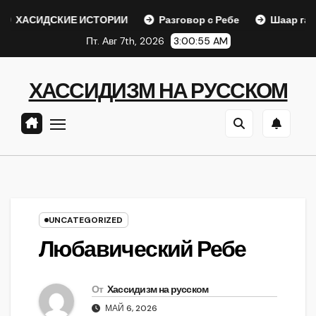
Перейти
ДСКИЕ ИСТОРИИ
Разговор с Ребе
Шаар гайихуд гл. 1
к
Пт. Авг 7th, 2026
3:00:56 AM
содержанию
ХАССИДИЗМ НА РУССКОМ
UNCATEGORIZED
Любавический Ребе
От
Хассидизм на русском
МАЙ 6, 2026