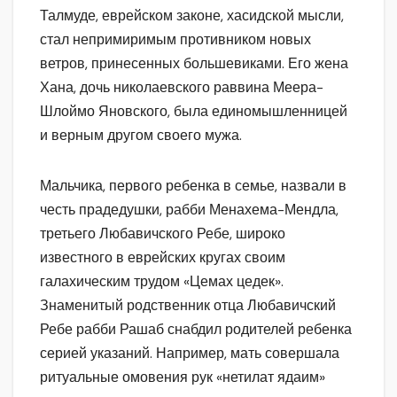
Талмуде, еврейском законе, хасидской мысли,
стал непримиримым противником новых
ветров, принесенных большевиками. Его жена
Хана, дочь николаевского раввина Меера-
Шлоймо Яновского, была единомышленницей
и верным другом своего мужа.
Мальчика, первого ребенка в семье, назвали в
честь прадедушки, рабби Менахема-Мендла,
третьего Любавичского Ребе, широко
известного в еврейских кругах своим
галахическим трудом «Цемах цедек».
Знаменитый родственник отца Любавичский
Ребе рабби Рашаб снабдил родителей ребенка
серией указаний. Например, мать совершала
ритуальные омовения рук «нетилат ядаим»