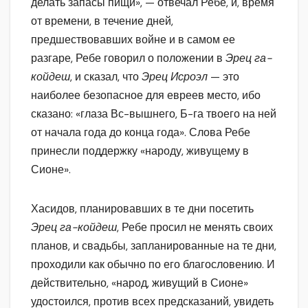
делать запасы пищи», — отвечал Ребе, и, время
от времени, в течение дней,
предшествовавших войне и в самом ее
разгаре, Ребе говорил о положении в
Эрец га-
койдеш
, и сказал, что
Эрец Исроэл
— это
наиболее безопасное для евреев место, ибо
сказано: «глаза Вс-вышнего, Б-га твоего на ней
от начала года до конца года». Слова Ребе
принесли поддержку «народу, живущему в
Сионе».
Хасидов, планировавших в те дни посетить
Эрец га-койдеш
, Ребе просил не менять своих
планов, и свадьбы, запланированные на те дни,
проходили как обычно по его благословению. И
действительно, «народ, живущий в Сионе»
удостоился, против всех предсказаний, увидеть