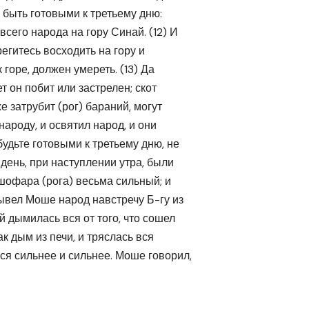
б быть готовыми к третьему дню:
всего народа на гору Синай. (12) И
егитесь восходить на гору и
к горе, должен умереть. (13) Да
т он побит или застрелен; скот
же затрубит (рог) бараний, могут
народу, и освятил народ, и они
будьте готовыми к третьему дню, не
 день, при наступлении утра, были
 шофара (рога) весьма сильный; и
 вывел Моше народ навстречу Б-гу из
ай дымилась вся от того, что сошел
ак дым из печи, и тряслась вся
ся сильнее и сильнее. Моше говорил,