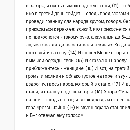
и завтра, и пусть вымоют одежды свои, (11) Что
ибо в третий день сойдет Г-сподь пред глазами 
проведи границу для народа кругом, говоря: бер
прикасаться к краю ее; всякий, кто прикоснется 
не прикоснется к такому рука, а камнями да буде
ли, человек ли, да не останется в живых. Когда 
они взойти на гору. (14) И сошел Моше с горы к 
вымыли одежды свои. (15) И сказал он народу: 
приближайтесь к женщине. (16) И вот, на третий
громы и молнии и облако густое на горе, и звук
вздрогнул весь народ, который в стане. (17) И
стана, и стали у подошвы горы. (18) А гора Син
на нее Г-сподь в огне; и восходил дым от нее, к
гора чрезвычайно. (19) И звук шофара становил
и Б-г отвечал ему голосом.