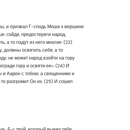
ры, и призвал Г-сподь Моше к вершине
ше: сойди, предостереги народ,
, а то падут из него многие. (22)
 должны освятить себя, а то
оду: не может народ взойти на гору
огради гору и освяти ее». (24) И
ы и Аарон с тобою; а священники и
 то разгромит Он их. (25) И сошел
одь, Б-г твой, который вывел тебя