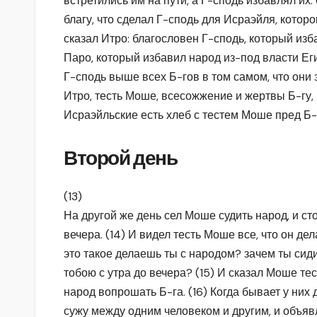
встретились им на пути, а Г-сподь избавлял их.
благу, что сделал Г-сподь для Исраэйля, которог
сказал Итро: благословен Г-сподь, который изба
Паро, который избавил народ из-под власти Егип
Г-сподь выше всех Б-гов в том самом, что они 
Итро, тесть Моше, всесожжение и жертвы Б-гу
Исраэйльские есть хлеб с тестем Моше пред Б-
Второй день
(13)
На другой же день сел Моше судить народ, и ст
вечера. (14) И видел тесть Моше все, что он дел
это такое делаешь ты с народом? зачем ты сиди
тобою с утра до вечера? (15) И сказал Моше те
народ вопрошать Б-га. (16) Когда бывает у них д
сужу между одним человеком и другим, и объяв