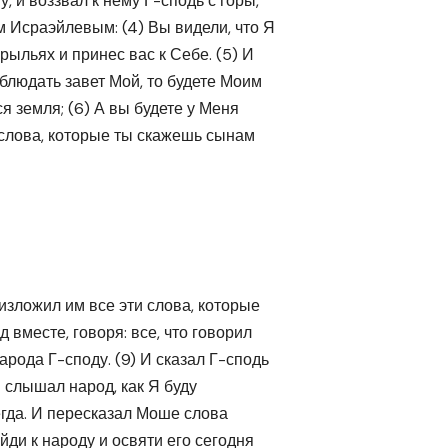
, и воззвал к нему Г-сподь с горы,
м Исраэйлевым: (4) Вы видели, что Я
рыльях и принес вас к Себе. (5) И
облюдать завет Мой, то будете Моим
я земля; (6) А вы будете у Меня
слова, которые ты скажешь сынам
изложил им все эти слова, которые
д вместе, говоря: все, что говорил
рода Г-споду. (9) И сказал Г-сподь
ы слышал народ, как Я буду
сегда. И пересказал Моше слова
йди к народу и освяти его сегодня