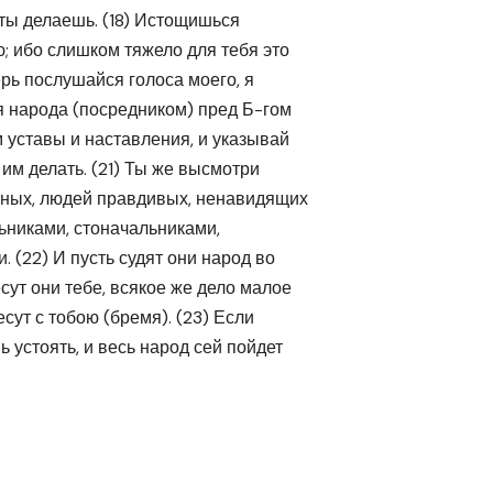
о ты делаешь. (18) Истощишься
ю; ибо слишком тяжело для тебя это
ерь послушайся голоса моего, я
для народа (посредником) пред Б-гом
м уставы и наставления, и указывай
 им делать. (21) Ты же высмотри
нных, людей правдивых, ненавидящих
ьниками, стоначальниками,
 (22) И пусть судят они народ во
есут они тебе, всякое же дело малое
есут с тобою (бремя). (23) Если
ь устоять, и весь народ сей пойдет