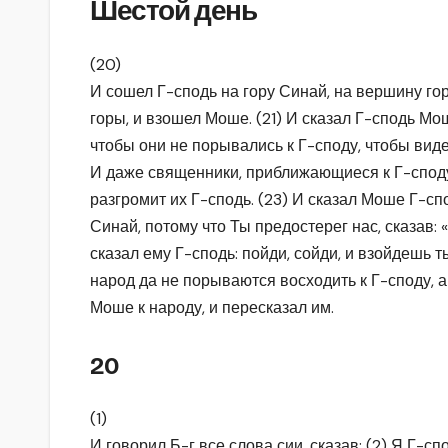
Шестой день
(20)
И сошел Г-сподь на гору Синай, на вершину го
горы, и взошел Моше. (21) И сказал Г-сподь Мо
чтобы они не порывались к Г-споду, чтобы видеть
И даже священники, приближающиеся к Г-споду,
разгромит их Г-сподь. (23) И сказал Моше Г-сп
Синай, потому что Ты предостерег нас, сказав: «
сказал ему Г-сподь: пойди, сойди, и взойдешь т
народ да не порываются восходить к Г-споду, а
Моше к народу, и пересказал им.
20
(1)
И говорил Б-г все слова сии, сказав: (2) Я Г-сп