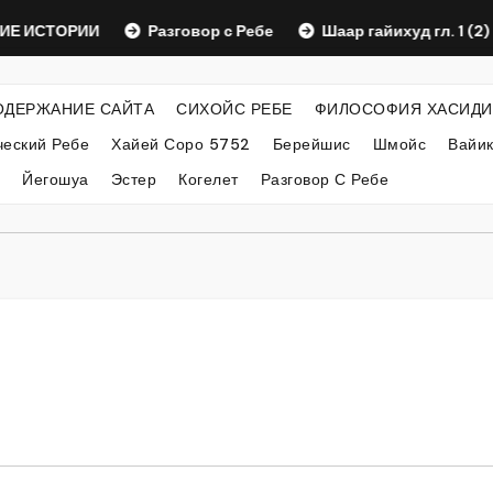
ТОРИИ
Разговор с Ребе
Шаар гайихуд гл. 1 (2)
ОДЕРЖАНИЕ САЙТА
СИХОЙС РЕБЕ
ФИЛОСОФИЯ ХАСИДИ
еский Ребе
Хайей Соро 5752
Берейшис
Шмойс
Вайи
Йегошуа
Эстер
Когелет
Разговор С Ребе