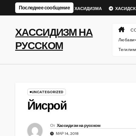
Перейти
Последнее сообщение
ий Ребе
ФИЛОСОФИЯ ХАСИДИЗМА
ХАСИДСКИЕ ИС
к
содержанию
ХАССИДИЗМ НА
С
Любавич
РУССКОМ
Тегилим
UNCATEGORIZED
Йисрой
От
Хассидизм на русском
МАР 14, 2018