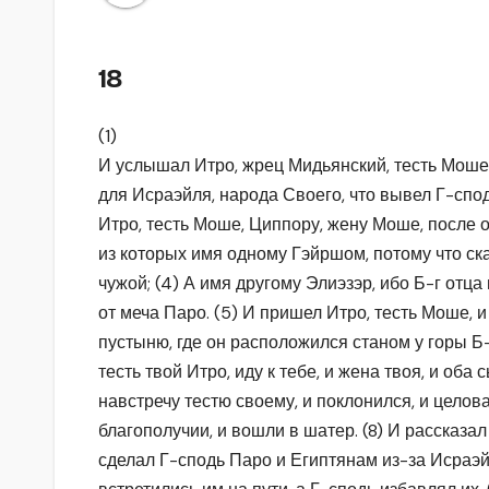
18
(1)
И услышал Итро, жрец Мидьянский, тесть Моше,
для Исраэйля, народа Своего, что вывел Г-спод
Итро, тесть Моше, Циппору, жену Моше, после о
из которых имя одному Гэйршом, потому что ск
чужой; (4) А имя другому Элиэзэр, ибо Б-г отц
от меча Паро. (5) И пришел Итро, тесть Моше, и
пустыню, где он расположился станом у горы Б-
тесть твой Итро, иду к тебе, и жена твоя, и оба
навстречу тестю своему, и поклонился, и целова
благополучии, и вошли в шатер. (8) И рассказа
сделал Г-сподь Паро и Египтянам из-за Исраэйл