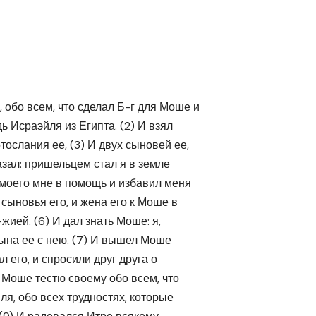
 обо всем, что сделал Б-г для Моше и
ь Исраэйля из Египта. (2) И взял
тослания ее, (3) И двух сыновей ее,
азал: пришельцем стал я в земле
а моего мне в помощь и избавил меня
 сыновья его, и жена его к Моше в
жией. (6) И дал знать Моше: я,
 сына ее с нею. (7) И вышел Моше
л его, и спросили друг друга о
л Моше тестю своему обо всем, что
я, обо всех трудностях, которые