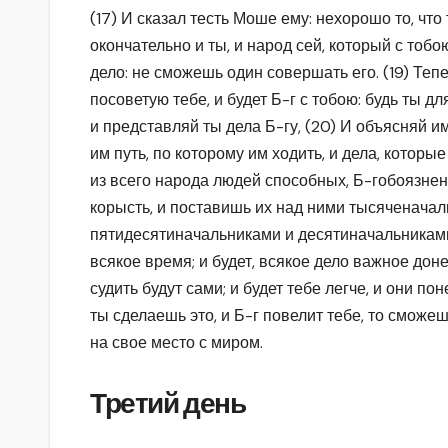
(17) И сказал тесть Моше ему: нехорошо то, чт
окончательно и ты, и народ сей, который с тобо
дело: не сможешь один совершать его. (19) Теп
посоветую тебе, и будет Б-г с тобою: будь ты 
и представляй ты дела Б-гу, (20) И объясняй и
им путь, по которому им ходить, и дела, которые
из всего народа людей способных, Б-гобоязне
корысть, и поставишь их над ними тысяченачал
пятидесятиначальниками и десятиначальниками.
всякое время; и будет, всякое дело важное дон
судить будут сами; и будет тебе легче, и они пон
ты сделаешь это, и Б-г повелит тебе, то сможеш
на свое место с миром.
Третий день