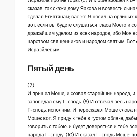
Исраэйль против горы. (3) И Моше взошел к Б-гу
сказав: так скажи дому Яакова и возвести сына
сделал Египтянам; вас же Я носил на орлиных к
вот, если вы будете слушаться гласа Моего и с
дражайшим уделом из всех народов, ибо Моя вс
царством священников и народом святым. Вот 
Исраэйлевым.
Пятый день
(7)
И пришел Моше, и созвал старейшин народа, и 
заповедал ему Г-сподь. (8) И отвечал весь наро
Г-сподь, исполним. И пересказал Моше слова на
Моше: вот, Я приду к тебе в густом облаке, даб
говорить с тобою, и будет доверяться и тебе в
народа Г-споду. (10) И сказал Г-сподь Моше: по