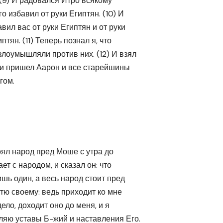
 (9) И радовался Итро всякому
о избавил от руки Египтян. (10) И
вил вас от руки Египтян и от руки
тян. (11) Теперь познал я, что
злоумышляли против них. (12) И взял
, и пришел Аарон и все старейшины
гом.
оял народ пред Моше с утра до
ает с народом, и сказал он: что
шь один, а весь народ стоит пред
стю своему: ведь приходит ко мне
ело, доходит оно до меня, и я
ляю уставы Б-жий и наставления Его.