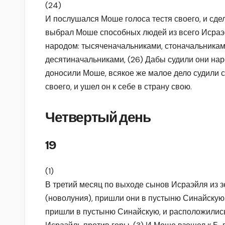
(24)
И послушался Моше голоса тестя своего, и сдела
выбрал Моше способных людей из всего Исраэй
народом: тысяченачальниками, стоначальникам
десятиначальниками, (26) Дабы судили они нар
доносили Моше, всякое же малое дело судили с
своего, и ушел он к себе в страну свою.
Четвертый день
19
(1)
В третий месяц по выходе сынов Исраэйля из з
(новолуния), пришли они в пустыню Синайскую.
пришли в пустыню Синайскую, и расположились