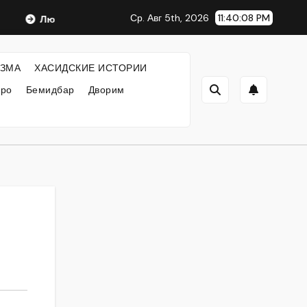
Ср. Авг 5th, 2026
11:40:09 PM
Любавический Ребе
ФИЛОСОФИЯ ХАСИДИЗМА
Х
ЗМА
ХАСИДСКИЕ ИСТОРИИ
кро
Бемидбар
Дворим