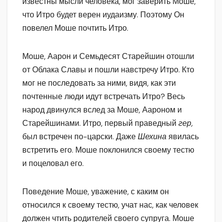
известны мысли человека, мог заверить Моше,
что Итро будет верен иудаизму. Поэтому Он
повелел Моше почтить Итро.
Моше, Аарон и Семьдесят Старейшин отошли
от Облака Славы и пошли навстречу Итро. Кто
мог не последовать за ними, видя, как эти
почтенные люди идут встречать Итро? Весь
народ двинулся вслед за Моше, Аароном и
Старейшинами. Итро, первый праведный
гер,
был встречен по-царски. Даже
Шехина
явилась
встретить его. Моше поклонился своему тестю
и поцеловал его.
Поведение Моше, уважение, с каким он
относился к своему тестю, учат нас, как человек
должен чтить родителей своего супруга. Моше