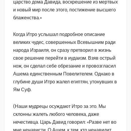
царство дома Давида, воскрешение из мертвых
и новый мир после этого, постижение высшего
блаженства.»
Когда Итро услышал подробное описание
великих чудес, совершенных Всевышним ради
народа Израиля, он сразу претворил в жизнь
свое решение перейти в иудаизм. Взяв острый
нож, он сделал себе обрезание и провозгласил
Ашема единственным Повелителем. Однако в
глубине души Итро жалел египтян, утонувших в
Ям Суф.
(Наши мудрецы осуждают Итро за это. Мы
склонны жалеть любого человека, даже
нечестивца. Царь Давид говорил: «Разве нет во
мне ненависти, О Ашем, к тем, кто ненавидит