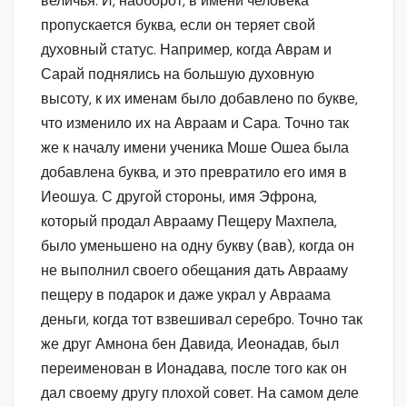
величья. И, наоборот, в имени человека
пропускается буква, если он теряет свой
духовный статус. Например, когда Аврам и
Сарай поднялись на большую духовную
высоту, к их именам было добавлено по букве,
что изменило их на Авраам и Сара. Точно так
же к началу имени ученика Моше Ошеа была
добавлена буква, и это превратило его имя в
Иеошуа. С другой стороны, имя Эфрона,
который продал Аврааму Пещеру Махпела,
было уменьшено на одну букву (вав), когда он
не выполнил своего обещания дать Аврааму
пещеру в подарок и даже украл у Авраама
деньги, когда тот взвешивал серебро. Точно так
же друг Амнона бен Давида, Иеонадав, был
переименован в Ионадава, после того как он
дал своему другу плохой совет. На самом деле