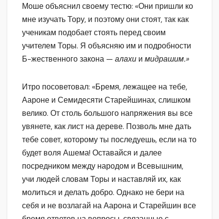
Моше объяснил своему тестю: «Они пришли ко
мне изучать Тору, и поэтому они стоят, так как
ученикам подобает стоять перед своим
учителем Торы. Я объясняю им и подробности
Б-жественного закона —
алахи
и
мидрашим.»
Итро посоветовал: «Бремя, лежащее на тебе,
Аароне и Семидесяти Старейшинах, слишком
велико. От столь большого напряжения вы все
увянете, как лист на дереве. Позволь мне дать
тебе совет, которому ты последуешь, если на то
будет воля Ашема! Оставайся и далее
посредником между народом и Всевышним,
учи людей словам Торы и наставляй их, как
молиться и делать добро. Однако не бери на
себя и не возлагай на Аарона и Старейшин все
бремя ответов на вопросы, связанные с