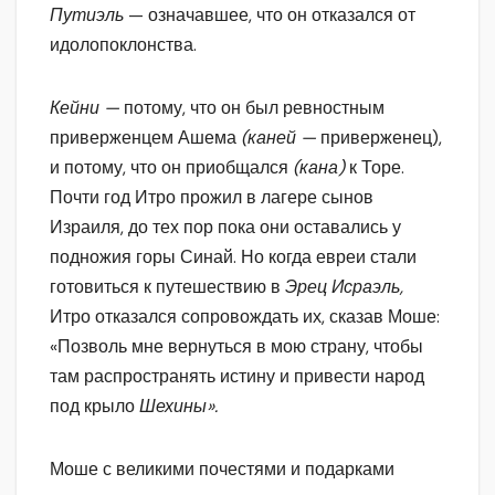
Путиэль
— означавшее, что он отказался от
идолопоклонства.
Кейни —
потому, что он был ревностным
приверженцем Ашема
(каней —
приверженец),
и потому, что он приобщался
(кана)
к Торе.
Почти год Итро прожил в лагере сынов
Израиля, до тех пор пока они оставались у
подножия горы Синай. Но когда евреи стали
готовиться к путешествию в
Эрец Исраэль,
Итро отказался сопровождать их, сказав Моше:
«Позволь мне вернуться в мою страну, чтобы
там распространять истину и привести народ
под крыло
Шехины».
Моше с великими почестями и подарками