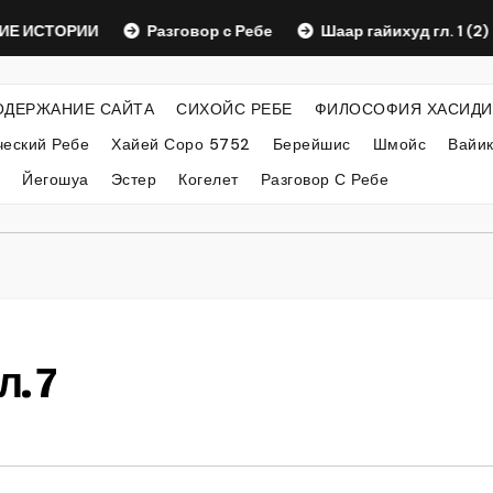
ТОРИИ
Разговор с Ребе
Шаар гайихуд гл. 1 (2)
ОДЕРЖАНИЕ САЙТА
СИХОЙС РЕБЕ
ФИЛОСОФИЯ ХАСИДИ
еский Ребе
Хайей Соро 5752
Берейшис
Шмойс
Вайи
Йегошуа
Эстер
Когелет
Разговор С Ребе
. 7