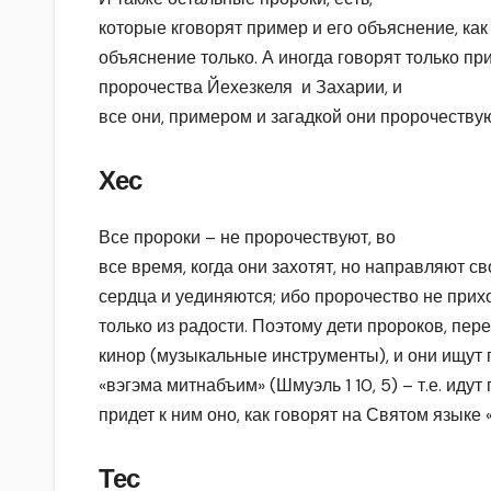
которые кговорят пример и его объяснение, как 
объяснение только. А иногда говорят только пр
пророчества Йехезкеля и Захарии, и
все они, примером и загадкой они пророчествую
Хес
Все пророки – не пророчествуют, во
все время, когда они захотят, но направляют с
сердца и уединяются; ибо пророчество не приходи
только из радости. Поэтому дети пророков, пер
кинор (музыкальные инструменты), и они ищут пр
«вэгэма митнабъим» (Шмуэль 1 10, 5) – т.е. идут
придет к ним оно, как говорят на Святом языке 
Тес