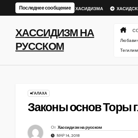
Перейти
Последнее сообщение
ий Ребе
ФИЛОСОФИЯ ХАСИДИЗМА
ХАСИДСКИЕ ИС
к
содержанию
ХАССИДИЗМ НА
С
Любавич
РУССКОМ
Тегилим
ГАЛАХА
Законы основ Торы гл
От
Хассидизм на русском
МАР 14, 2018