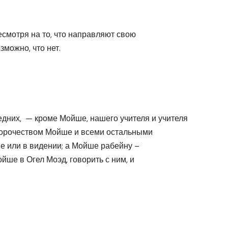
смотря на то, что направляют свою
зможно, что нет.
едних, — кроме Мойше, нашего учителя и учителя
пророчеством Мойше и всеми остальными
не или в видении; а Мойше рабейну –
йше в Огел Моэд, говорить с ним, и