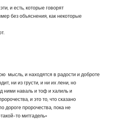
эти, и есть, которые говорят
имер без объяснения, как некоторые
т.
вою мысль, и находятся в радости и доброте
т, ни из грусти, и ни их лени, но
ед ними наваль и тоф и халиль и
орочества, и это то, что сказано
 по дороге пророчества, пока не
«такой-то митгадель»