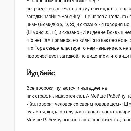
Все пророки пророчествуют через
посрредство ангела, поэтому они видят то.т чо 
загадки. Мойше Рабейну – не через ангела, как 
ним» (Бемидбар, 12, 8), и сказано «И говорил 
(Шмойс 33, 11), и сказано «И видение Вс-вышнего
что нет там примера, но видит это как оно есть, 
что Тора свидетельствует о нем «видение, а не з
пророчествует загадкой, но видением, что види
Йуд бейс
Все пророки, пугаются и нападает на
них страх, и лишаются сил. А Мойше Рабейну не 
«Как говорит человек со своим товарищем» (Шмой
пугается, когда он слушает слова своего товар
Мойше Рабейну понять слова пророчества, а он