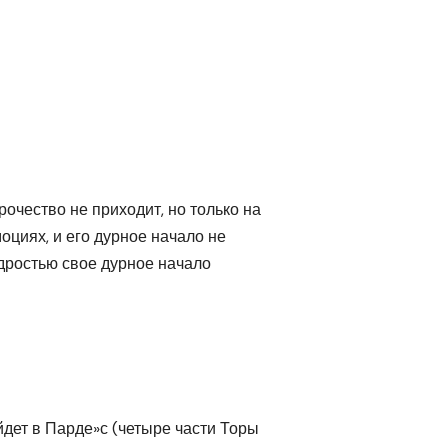
очество не приходит, но только на
моциях, и его дурное начало не
удростью свое дурное начало
ойдет в Парде»с (четыре части Торы