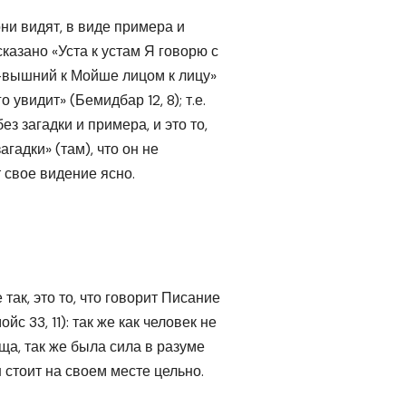
они видят, в виде примера и
сказано «Уста к устам Я говорю с
Вс-вышний к Мойше лицом к лицу»
 увидит» (Бемидбар 12, 8); т.е.
без загадки и примера, и это то,
агадки» (там), что он не
т свое видение ясно.
так, это то, что говорит Писание
с 33, 11): так же как человек не
ища, так же была сила в разуме
 стоит на своем месте цельно.