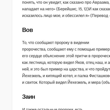
понять, что он увидит, как сказано про Авраама,
нападает на него» (Берейшис, 15, 12)И как сказ
исказилось лицо мое, и обессилел я» (Перевод 
Вов
То, что сообщают пророку в видении
пророчества, сообщают ему с помощью примера 
его сердце объяснение этой притчи в пророческо
как лестница, которую видел Яков, отец наш, и
ней, и это был пример на царства, и что пройдут
Йехезкель, и кипящий котел, и палка Фисташков
и свиток. Который видел Йехезкель, и мера (об
Заин
И также остальные пророки, есть,