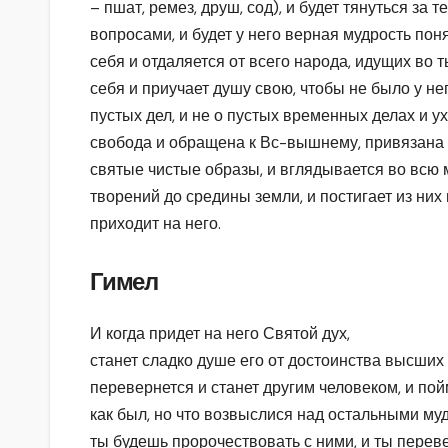
– пшат, ремез, друш, сод), и будет тянуться за
вопросами, и будет у него верная мудрость поня
себя и отдаляется от всего народа, идущих во 
себя и приучает душу свою, чтобы не было у н
пустых дел, и не о пустых временных делах и у
свобода и обращена к Вс-вышнему, привязана 
святые чистые образы, и вглядывается во всю
творений до средины земли, и постигает из них
приходит на него.
Гимел
И когда придет на него Святой дух,
станет сладко душе его от достоинства высших
перевернется и станет другим человеком, и пойм
как был, но что возвыслися над остальными муд
ты будешь пророчествовать с ними, и ты перев