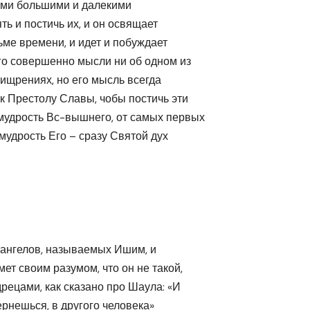
 теми большими и далекими
ть и постичь их, и он освящает
тьме времени, и идет и побуждает
его совершенно мысли ни об одном из
хищрениях, но его мысль всегда
к Престолу Славы, чобы постичь эти
 мудрость Вс-вышнего, от самых первых
 мудрость Его – сразу Святой дух
 ангелов, называемых Ишим, и
ет своим разумом, что он не такой,
рецами, как сказано про Шаула: «И
ернешься, в другого человека»