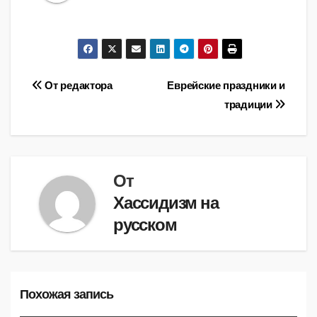
Навигация
От редактора
Еврейские праздники и
традиции
по
записям
От
Хассидизм на
русском
Похожая запись