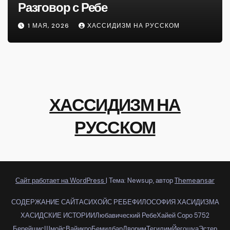
Разговор с Ребе
1 МАЯ, 2026
ХАССИДИЗМ НА РУССКОМ
ХАССИДИЗМ НА
РУССКОМ
Сайт работает на WordPress
|
Тема: Newsup, автор
Themeansar
СОДЕРЖАНИЕ САЙТА
СИХОЙС РЕБЕ
ФИЛОСОФИЯ ХАСИДИЗМА
ХАСИДСКИЕ ИСТОРИИ
Любавический Ребе
Хайей Соро 5752
Берейшис
Шмойс
Вайикро
Бемидбар
Дворим
Тегилим
Йегошуа
Эстер