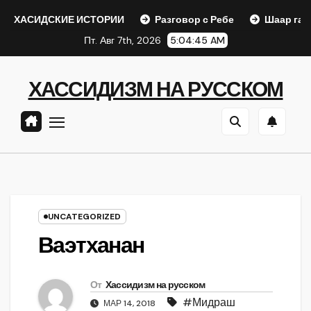
Перейти
СКИЕ ИСТОРИИ
Разговор с Ребе
Шаар гайихуд гл. 1 
к
Пт. Авг 7th, 2026
5:04:46 AM
содержанию
ХАССИДИЗМ НА РУССКОМ
UNCATEGORIZED
Ваэтханан
От
Хассидизм на русском
#Мидраш
МАР 14, 2018