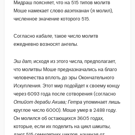
Мидраш поясняет, что на 515 типов молитв
Моше намекает слово
ваэтханан
(я молил),
численное значение которого 515.
Согласно
кабале,
такое число молитв
ежедневно возносят ангелы.
Эш дат,
исходя из этого числа, предполагает,
что молитвы Моше предназначались на благо
человечества вплоть до эры Окончательного
Искупления. Этот мир подойдет к своему концу
через 6093 года после сотворения (согласно
Отийот дераби Акива; Гетра
упоминает лишь
круглое число 6000). Моше умер в 2488 году.
Он молился об остающихся 3605 годах,
которые, если их поделить на цикл
шмиты,
дают 515 семилетних циклов, начиная от