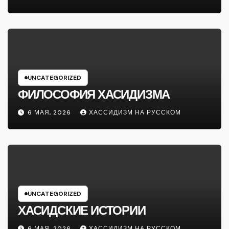
UNCATEGORIZED
ФИЛОСОФИЯ ХАСИДИЗМА
6 МАЯ, 2026
ХАССИДИЗМ НА РУССКОМ
UNCATEGORIZED
ХАСИДСКИЕ ИСТОРИИ
6 МАЯ, 2026
ХАССИДИЗМ НА РУССКОМ