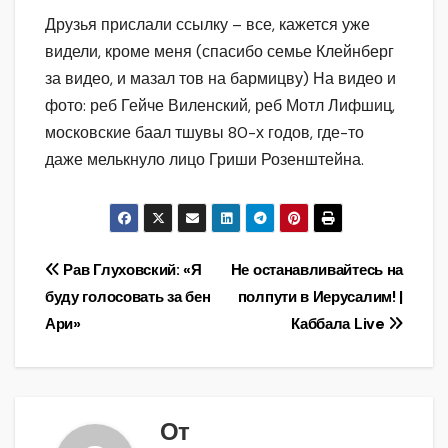
Друзья прислали ссылку – все, кажется уже
видели, кроме меня (спасибо семье Клейнберг
за видео, и мазал тов на бармицву) На видео и
фото: реб Гейче Виленский, реб Мотл Лифшиц,
московские баал тшувы 80-х годов, где-то
даже мелькнуло лицо Гриши Розенштейна.
Навигация
Рав Глуховский: «Я
Не останавливайтесь на
буду голосовать за бен
полпути в Иерусалим! |
по
Ари»
Каббала Live
записям
От