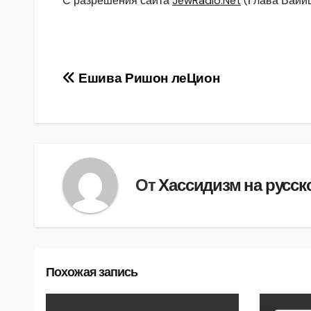
С разрешения сайта
JewRadio.Net
(Глава Вайиш
Навигация
Ешива Ришон леЦион
по
записям
От
Хассидизм на русск
Похожая запись