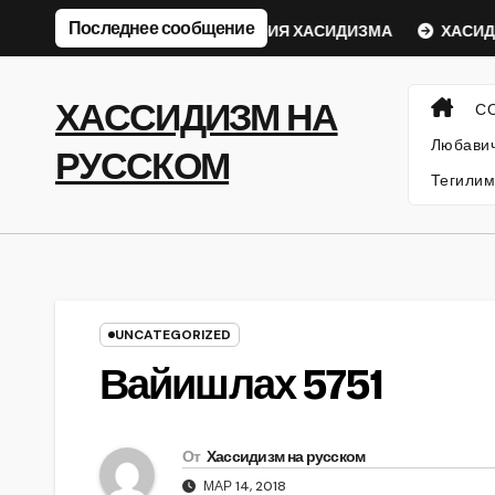
Перейти
Последнее сообщение
ический Ребе
ФИЛОСОФИЯ ХАСИДИЗМА
ХАСИДСК
к
содержанию
ХАССИДИЗМ НА
С
Любавич
РУССКОМ
Тегилим
UNCATEGORIZED
Вайишлах 5751
От
Хассидизм на русском
МАР 14, 2018