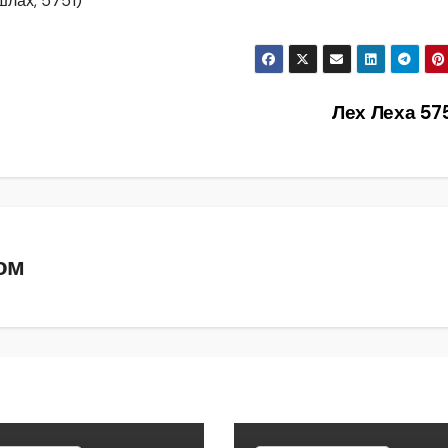
лах, 5751)
Лех Леха 57
ом