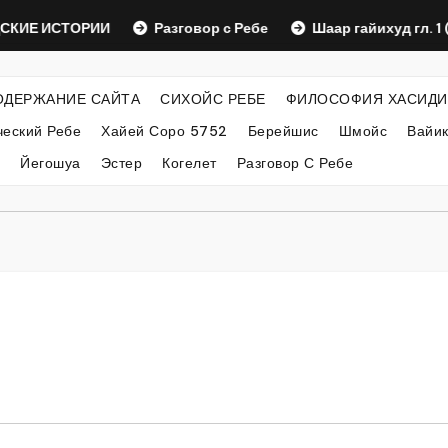
ИЕ ИСТОРИИ
Разговор с Ребе
Шаар гайихуд гл. 1 (2)
ОДЕРЖАНИЕ САЙТА
СИХОЙС РЕБЕ
ФИЛОСОФИЯ ХАСИДИ
еский Ребе
Хайей Соро 5752
Берейшис
Шмойс
Вайи
Йегошуа
Эстер
Когелет
Разговор С Ребе