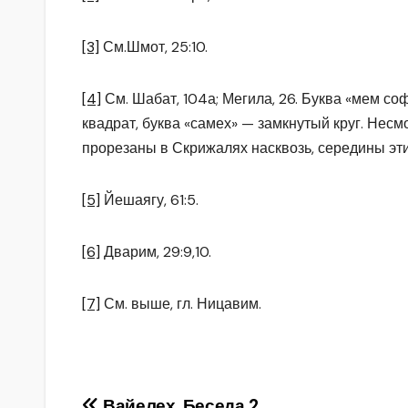
[3]
См.Шмот, 25:10.
[4]
См. Шабат, 104а; Мегила, 26. Буква «мем со
квадрат, буква «самех» — замкнутый круг. Несмо
прорезаны в Скрижалях насквозь, середины эти
[5]
Йешаягу, 61:5.
[6]
Дварим, 29:9,10.
[7]
См. выше, гл. Ницавим.
Вайелех. Беседа 2