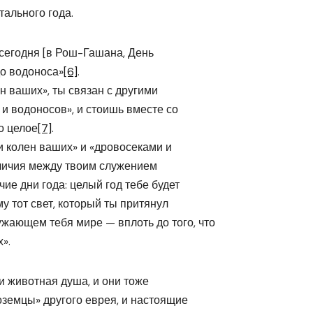
тального года.
е сегодня [в Рош-Гашана, День
до водоноса»
[6]
.
ен ваших», ты связан с другими
и водоносов», и стоишь вместе со
о целое
[7]
.
и колен ваших» и «дровосеками и
зличия между твоим служением
е дни года: целый год тебе будет
у тот свет, который ты притянул
ающем тебя мире — вплоть до того, что
».
и животная душа, и они тоже
оземцы» другого еврея, и настоящие