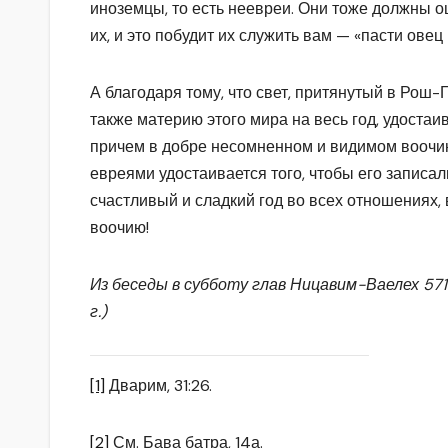
иноземцы, то есть неевреи. Они тоже должны о
их, и это побудит их служить вам — «пасти овец
А благодаря тому, что свет, притянутый в Рош-
также материю этого мира на весь год, удостаив
причем в добре несомненном и видимом воочи
евреями удостаивается того, чтобы его записали
счастливый и сладкий год во всех отношениях
воочию!
Из беседы в субботу глав Ницавим-Ваелех 5712
г.)
[1]
Дварим, 31:26.
[2]
См. Бава батра, 14а.