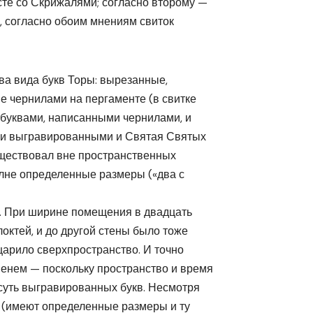
сте со Скрижалями; согласно второму —
о, согласно обоим мнениям свиток
ва вида букв Торы: вырезанные,
 чернилами на пергаменте (в свитке
 буквами, написанными чернилами, и
ами выгравированными и Святая Святых
уществовал вне пространственных
полне определенные размеры («два с
а. При ширине помещения в двадцать
локтей, и до другой стены было тоже
 царило сверхпространство. И точно
енем — поскольку пространство и время
 суть выгравированных букв. Несмотря
о (имеют определенные размеры и ту