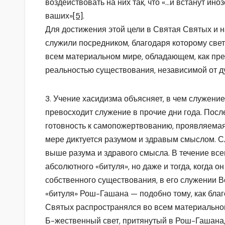
воздействовать на них так, что «…и встанут ино
ваших»
[5]
.
Для достижения этой цели в Святая Святых и 
служили посредником, благодаря которому све
всем материальном мире, обладающем, как пре
реальностью существования, независимой от д
3. Учение хасидизма объясняет, в чем служе
превосходит служение в прочие дни года. Посл
готовность к самопожертвованию, проявляемая в
мере диктуется разумом и здравым смыслом. С
выше разума и здравого смысла. В течение всег
абсолютного «битуля», но даже и тогда, когда 
собственного существования, в его служении 
«битуля» Рош-Гашана — подобно тому, как бла
Святых распространялся во всем материальном
Б-жественный свет, притянутый в Рош-Гашана