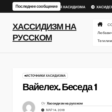
Перейти
Последнее сообщение
кий Ребе
ФИЛОСОФИЯ ХАСИДИЗМА
ХАСИДСКИЕ И
к
содержанию
ХАССИДИЗМ НА
С
Любавич
РУССКОМ
Тегилим
ИСТОЧНИКИ ХАСИДИЗМА
Вайелех. Беседа 1
От
Хассидизм на русском
МАР 14, 2018