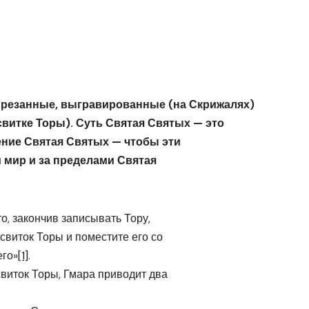
ырезанные, выгравированные (на Скрижалях)
свитке Торы). Суть Святая Святых — это
ение Святая Святых — чтобы эти
 мир и за пределами Святая
то, закончив записывать Тору,
свиток Торы и поместите его со
его»
[1]
.
свиток Торы, Гмара приводит два