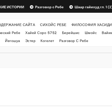
СТОРИИ
Разговор с Ребе
Шаар гайихуд гл. 1 (2)
ОДЕРЖАНИЕ САЙТА
СИХОЙС РЕБЕ
ФИЛОСОФИЯ ХАСИДИ
еский Ребе
Хайей Соро 5752
Берейшис
Шмойс
Вайи
Йегошуа
Эстер
Когелет
Разговор С Ребе