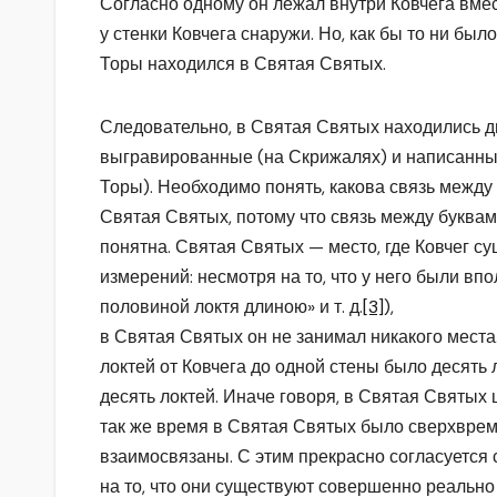
Согласно одному он лежал внутри Ковчега вме
у стенки Ковчега снаружи. Но, как бы то ни был
Торы находился в Святая Святых.
Следовательно, в Святая Святых находились д
выгравированные (на Скрижалях) и написанные
Торы). Необходимо понять, какова связь между
Святая Святых, потому что связь между букв
понятна. Святая Святых — место, где Ковчег с
измерений: несмотря на то, что у него были в
половиной локтя длиною» и т. д.
[3]
),
в Святая Святых он не занимал никакого мест
локтей от Ковчега до одной стены было десять 
десять локтей. Иначе говоря, в Святая Святых
так же время в Святая Святых было сверхврем
взаимосвязаны. С этим прекрасно согласуется
на то, что они существуют совершенно реальн