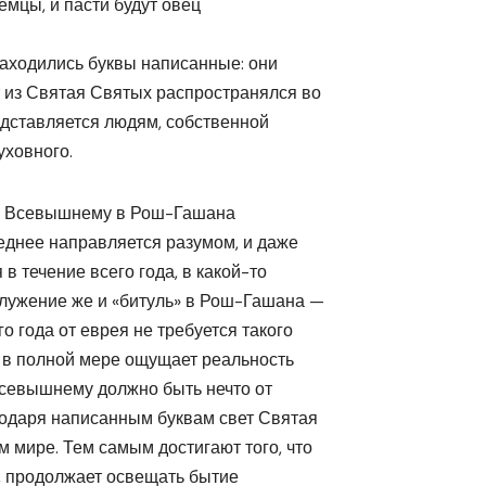
земцы, и пасти будут овец
находились буквы написанные: они
т из Святая Святых распространялся во
дставляется людям, собственной
уховного.
ние Всевышнему в Рош-Гашана
еднее направляется разумом, и даже
 течение всего года, в какой-то
лужение же и «битуль» в Рош-Гашана —
о года от еврея не требуется такого
он в полной мере ощущает реальность
Всевышнему должно быть нечто от
годаря написанным буквам свет Святая
 мире. Тем самым достигают того, что
, продолжает освещать бытие