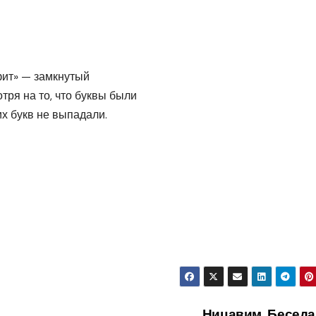
фит» — замкнутый
тря на то, что буквы были
х букв не выпадали.
Ницавим. Беседа