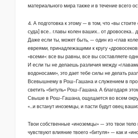
материального мира также и в течение всего ос
4. А подготовка к этому — в том, что «вы стоит
суда] все… главы колен ваших… от дровосека… 
Даже если ты, может быть, — один из «глав кол
евреями, принадлежащими к кругу «дровосеков 
«всеми»: все вы равны, все вы составляете одн
И если ты не делаешь различия между «главам
водоносами», это дает тебе силы не делать ра
Всевышнему в Рош-Гашана и служением в прочи
светить «битуль» Рош-Гашана. А благодаря этом
Свыше в Рош-Гашана, ощущается во всем окруж
«…и встанут иноземцы, и пасти будут овец ваших
Твои собственные «иноземцы» — это твои тело 
чувствуют влияние твоего «битуля» — как и «ин