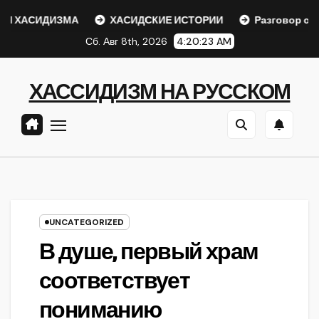
Перейти
 ХАСИДИЗМА
ХАСИДСКИЕ ИСТОРИИ
Разговор с Ре
к
Сб. Авг 8th, 2026
4:20:23 AM
содержанию
ХАССИДИЗМ НА РУССКОМ
UNCATEGORIZED
В душе, первый храм
соответствует
пониманию