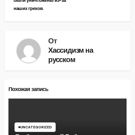
были уничтожены из-за
записям
наших грехов.
От
Хассидизм на
русском
Похожая запись
UNCATEGORIZED