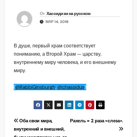
От
Хассидизм на русском
МАР 14, 2018
В душе, первый храм соответствует
пониманию, а Второй Храм — царству,
внутреннему миру человека, и его внешнему
миру.
(
@RabbiGinsburgh
,
@chassidus
)
Навигация
Оба свои мира,
Рахель = 2 раза «слеза».
внутренний и внешний,
по