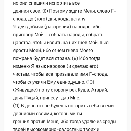
но они спешили испортить все
деяния свои. (8) Поэтому ждите Меня, слово Г-
спода, до (того) дня, когда встану
Я для добычи (разорения) народов, ибо
приговор Мой – собрать народы, собрать
царства, чтобы излить на них гнев Мой, пыл
ярости Моей, ибо огнем гнева Моего
пожрана будет вся страна; (9) Ибо тогда
изменю Я язык народов (и сделаю его)
чистым, чтобы все призывали имя Г-спода,
чтобы служили Ему единодушно. (10)
(Живущие) по ту сторону рек Куша, Атарай,
дочь Пуцай, принесут дар Мне.
(11) В день тот не будешь позорить себя всеми
деяниями своими, которыми ты
грешил против Меня, ибо тогда удалю из среды
твоей высокомерно-радостных твоих и