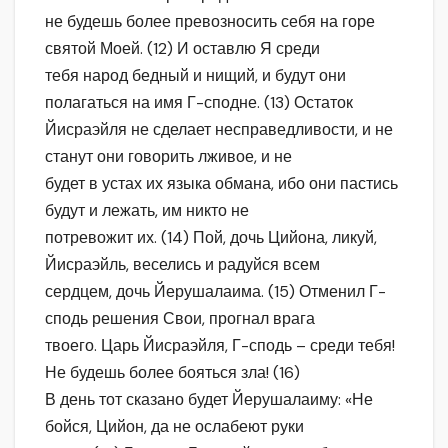
не будешь более превозносить себя на горе
святой Моей. (12) И оставлю Я среди
тебя народ бедный и нищий, и будут они
полагаться на имя Г-сподне. (13) Остаток
Йисраэйля не сделает несправедливости, и не
станут они говорить лживое, и не
будет в устах их языка обмана, ибо они пастись
будут и лежать, им никто не
потревожит их. (14) Пой, дочь Цийона, ликуй,
Йисраэйль, веселись и радуйся всем
сердцем, дочь Йерушалаима. (15) Отменил Г-
сподь решения Свои, прогнал врага
твоего. Царь Йисраэйля, Г-сподь – среди тебя!
Не будешь более бояться зла! (16)
В день тот сказано будет Йерушалаиму: «Не
бойся, Цийон, да не ослабеют руки