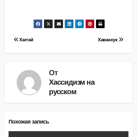
Навигация
Хаггай
Хаваккук
по
записям
От
Хассидизм на
русском
Похожая запись