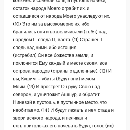
колючек, и соленая копь, и пустошь навеки;
остаток народа Моего ограбит их, и
оставшиеся от народа Моего унаследуют их.
(10) Это им за высокомерие их, ибо
бранились они и возвеличивали (себя) над
народом Г-спода Ц-ваота. (11) Страшен Г-
сподь над ними, ибо истощил
(истребил) Он все божества земли; и
поклонится Ему каждый в месте своем, все
острова народов (страны отдаленные). (12) И
вы, Кушим, – убиты (будут они) мечом
Моим. (13) И прострет Он руку Свою над
севером, и уничтожит Ашшур, и обратит
Ниневэй в пустошь, в пустынное место, что
необитаемо. (14) И будут лежать в нем стада и
звери всякого народа, и пеликан и
еж в притолоках его ночевать будут, голос (их)