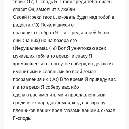
твои!» (17) Г-сподь Б-г твой среди тебя; силен,
спасет Он, замолчит в любви
Своей (грехи твои), ликовать будет над тобой в
радости. (18) Печалящихся о
праздниках собрал Я – из среды твоей были
они, (на них) ноша позора его
(Йерушалаима). (19) Вот Я уничтожаю всех
мучивших тебя в то время, и спасу Я
хромающее, и отторгнутое соберу, и сделаю их
именитыми и славными во всей земле
посрамления их. (20) В то время Я приведу вас
и в то время Я соберу вас, ибо
сделаю вас именитыми и прославленными
среди всех народов земли, когда возвращу
пленников ваших пред глазами вашими, сказал
Г-сподь.