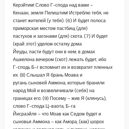
Керэйтим! Слово Г-спода над вами –
Кенаан, земля Пелиштим! Истреблю тебя, не
станет жителей (у тебя). (6) И будет полоса
приморская местом пастбищ (для)
пастухов и загонами (для) скота. (7) И будет
(край этот) уделом остатку дома
Йеуды, пасти будут они в нем; в домах
Ашкелона вечером (скот) лежать будет, ибо
Г-сподь Б-г вспомнит их и возвратит пленных
их. (8) Слышал Я брань Моава и
ругань сыновей Аммона, которые бранили
народ Мой и возвеличивали (себя) на
границах его. (9) Посему – жив Я (клянусь),
слово Г-спода Ц-ваота, Б-га
Йисраэйля – что Моав как Седом будет и
сыновья Аммона – как Амора, (как) шорох