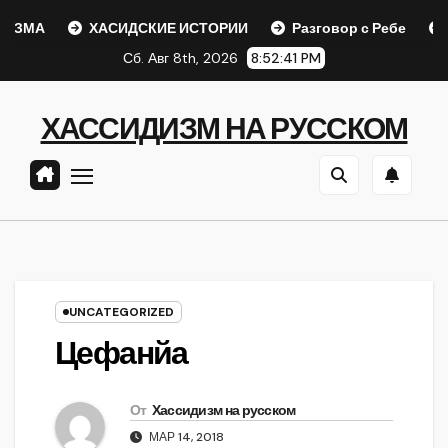
Перейти
А
ХАСИДСКИЕ ИСТОРИИ
Разговор с Ребе
Шаар 
к
Сб. Авг 8th, 2026
8:52:41 PM
содержанию
ХАССИДИЗМ НА РУССКОМ
UNCATEGORIZED
Цефанйа
От
Хассидизм на русском
МАР 14, 2018