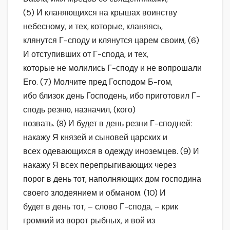
(5) И кланяющихся на крышах воинству
небесному, и тех, которые, кланяясь,
клянутся Г-споду и клянутся царем своим, (6)
И отступивших от Г-спода, и тех,
которые не молились Г-споду и не вопрошали
Его. (7) Молчите пред Господом Б-гом,
ибо близок день Господень, ибо приготовил Г-
сподь резню, назначил, (кого)
позвать. (8) И будет в день резни Г-сподней:
накажу Я князей и сыновей царских и
всех одевающихся в одежду иноземцев. (9) И
накажу Я всех перепрыгивающих через
порог в день тот, наполняющих дом господина
своего злодеянием и обманом. (10) И
будет в день тот, – слово Г-спода, – крик
громкий из ворот рыбных, и вой из