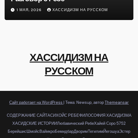
1 МАЯ, 2026
ХАССИДИЗМ НА РУССКОМ
ХАССИДИЗМ НА
РУССКОМ
Сайт работает на WordPress
|
Тема: Newsup, автор
Themeansar
СОДЕРЖАНИЕ САЙТА
СИХОЙС РЕБЕ
ФИЛОСОФИЯ ХАСИДИЗМА
ХАСИДСКИЕ ИСТОРИИ
Любавический Ребе
Хайей Соро 5752
Берейшис
Шмойс
Вайикро
Бемидбар
Дворим
Тегилим
Йегошуа
Эстер