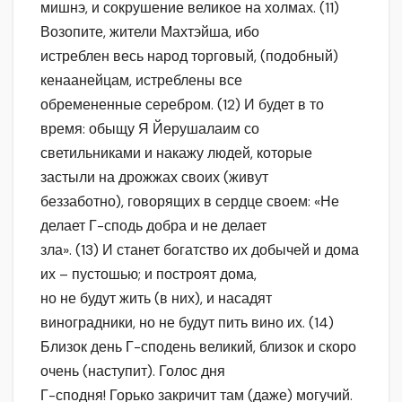
мишнэ, и сокрушение великое на холмах. (11)
Возопите, жители Махтэйша, ибо
истреблен весь народ торговый, (подобный)
кенаанейцам, истреблены все
обремененные серебром. (12) И будет в то
время: обыщу Я Йерушалаим со
светильниками и накажу людей, которые
застыли на дрожжах своих (живут
беззаботно), говорящих в сердце своем: «Не
делает Г-сподь добра и не делает
зла». (13) И станет богатство их добычей и дома
их – пустошью; и построят дома,
но не будут жить (в них), и насадят
виноградники, но не будут пить вино их. (14)
Близок день Г-сподень великий, близок и скоро
очень (наступит). Голос дня
Г-сподня! Горько закричит там (даже) могучий.