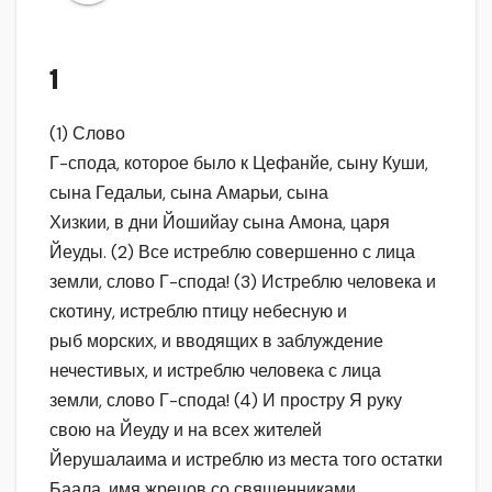
1
(1) Слово
Г-спода, которое было к Цефанйе, сыну Куши,
сына Гедальи, сына Амарьи, сына
Хизкии, в дни Йошийау сына Амона, царя
Йеуды. (2) Все истреблю совершенно с лица
земли, слово Г-спода! (3) Истреблю человека и
скотину, истреблю птицу небесную и
рыб морских, и вводящих в заблуждение
нечестивых, и истреблю человека с лица
земли, слово Г-спода! (4) И простру Я руку
свою на Йеуду и на всех жителей
Йерушалаима и истреблю из места того остатки
Баала, имя жрецов со священниками,