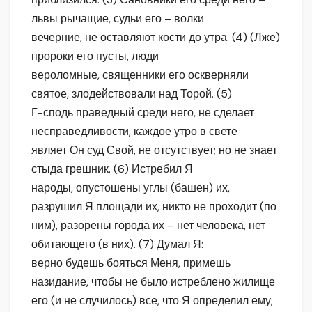
львы рычащие, судьи его – волки
вечерние, не оставляют кости до утра. (4) (Лже)
пророки его пусты, люди
вероломные, священники его оскверняли
святое, злодействовали над Торой. (5)
Г-сподь праведный среди него, не сделает
несправедливости, каждое утро в свете
являет Он суд Свой, не отсутствует; но не знает
стыда грешник. (6) Истребил Я
народы, опустошены углы (башен) их,
разрушил Я площади их, никто не проходит (по
ним), разорены города их – нет человека, нет
обитающего (в них). (7) Думал Я:
верно будешь бояться Меня, примешь
назидание, чтобы не было истреблено жилище
его (и не случилось) все, что Я определил ему;