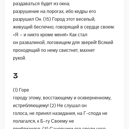
раздаваться будет из окна;
разрушение на порогах, ибо кедры его
разрушил Он. (15) Город этот веселый,
живущий беспечно, говорящий в сердце своем:
«Я – и никто кроме меня!» Как стал
он развалиной, логовищем для зверей! Всякий
проходящий по нему свистнет, махнет
рукой.
3
(1) Горе
городу этому, восстающему и оскверненному,
истребляющему! (2) Не слушал он
голоса, не принял назидания, на Г-спода не
полагался, к Б-гу Своему не
приблизился. (3) Сановники его среди него –