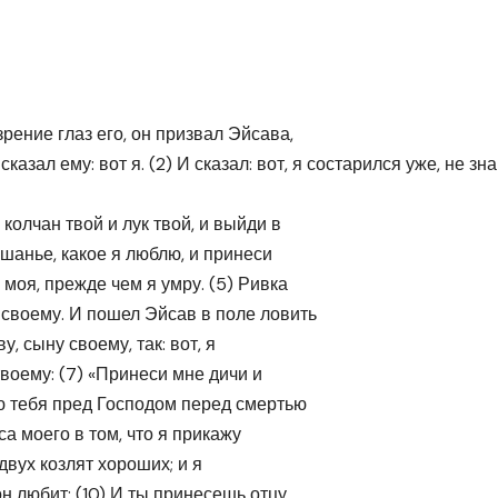
рение глаз его, он призвал Эйсава,
казал ему: вот я. (2) И сказал: вот, я состарился уже, не зн
 колчан твой и лук твой, и выйди в
ушанье, какое я люблю, и принеси
 моя, прежде чем я умру. (5) Ривка
 своему. И пошел Эйсав в поле ловить
у, сыну своему, так: вот, я
твоему: (7) «Принеси мне дичи и
лю тебя пред Господом перед смертью
са моего в том, что я прикажу
двух козлят хороших; и я
он любит; (10) И ты принесешь отцу