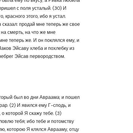
о была ему по вкусу; а Ривка любила
пришел с поля усталый. (30) И
, красного этого, ибо я устал.
 сказал: продай мне теперь же свое
 на смерть, на что же мне
мне теперь же. И он поклялся ему, и
Яаков Эйсаву хлеба и похлебку из
ренебрег Эйсав первородством.
оторый был во дни Авраама; и пошел
р. (2) И явился ему Г-сподь, и
 о которой Я скажу тебе. (3)
ловлю тебя; ибо тебе и потомству
лю, которою Я клялся Аврааму, отцу