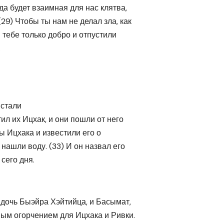
 да будет взаимная для нас клятва,
29) Чтобы ты нам не делал зла, как
 тебе только добро и отпустили
.
встали
тил их Ицхак, и они пошли от него
ы Ицхака и известили его о
 нашли воду. (33) И он назвал его
сего дня.
 дочь Быэйра Хэйтийца, и Басымат,
ным огорчением для Ицхака и Ривки.