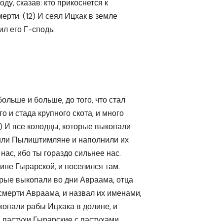
оду, сказав: кто прикоснется к
мерти. (12) И сеял Ицхак в земле
вил его Г-сподь.
ольше и больше, до того, что стал
о и стада крупного скота, и много
) И все колодцы, которые выкопали
алили Пылиштимляне и наполнили их
 нас, ибо ты гораздо сильнее нас.
лине Гырарской, и поселился там.
орые выкопали во дни Авраама, отца
смерти Авраама, и назвал их именами,
 копали рабы Ицхака в долине, и
 пастухи Гырарские с пастухами