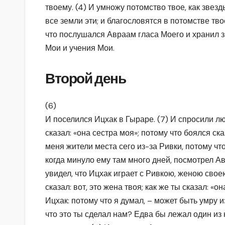
твоему. (4) И умножу потомство твое, как звез
все земли эти; и благословятся в потомстве тво
что послушался Авраам гласа Моего и хранил 
Мои и учения Мои.
Второй день
(6)
И поселился Ицхак в Гыраре. (7) И спросили люд
сказал: «она сестра моя»; потому что боялся ск
меня жители места сего из-за Ривки, потому что
когда минуло ему там много дней, посмотрел А
увидел, что Ицхак играет с Ривкою, женою свое
сказал: вот, это жена твоя; как же ты сказал: «
Ицхак: потому что я думал, – может быть умру из
что это ты сделал нам? Едва бы лежал один из 