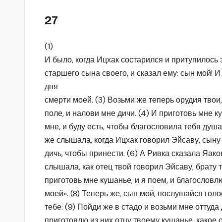
27
(1)
И было, когда Ицхак состарился и притупилось з
старшего сына своего, и сказал ему: сын мой! И с
дня
смерти моей. (3) Возьми же теперь орудия твои,
поле, и налови мне дичи. (4) И приготовь мне к
мне, и буду есть, чтобы благословила тебя душа
же слышала, когда Ицхак говорил Эйсаву, сыну
дичь, чтобы принести. (6) А Ривка сказала Яаков
слышала, как отец твой говорил Эйсаву, брату 
приготовь мне кушанье; и я поем, и благослов
моей». (8) Теперь же, сын мой, послушайся голо
тебе: (9) Пойди же в стадо и возьми мне оттуда 
приготовлю из них отцу твоему кушанье, какое 