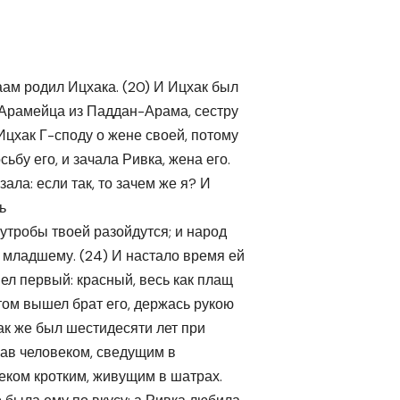
ам родил Ицхака. (20) И Ицхак был
а Арамейца из Паддан-Арама, сестру
Ицхак Г-споду о жене своей, потому
ьбу его, и зачала Ривка, жена его.
зала: если так, то зачем же я? И
ь
 утробы твоей разойдутся; и народ
ь младшему. (24) И настало время ей
шел первый: красный, весь как плащ
том вышел брат его, держась рукою
ак же был шестидесяти лет при
сав человеком, сведущим в
веком кротким, живущим в шатрах.