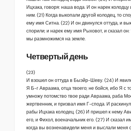
Ицхака, говоря: наша вода. И он нарек колодцу 
ним. (21) Когда выкопали другой колодец, то спо
ему имя Ситна. (22) И он двинулся оттуда, и вы
спорили; и нарек ему имя Рыховот, и сказал он:
мы размножимся на земле.
Четвертый день
(23)
И взошел он оттуда в Быэйр-Шеву. (24) И явился
Я Б-г Авраама, отца твоего; не бойся, ибо Я с т
умножу потомство твое ради Авраама, раба Мое
жертвенник, и призвал имя Г-спода. И раскинул
рабы Ицхака колодец. (26) И пришел к нему Ави
его, и Фихол, военачальник его. (27) И сказал 
когда вы возненавидели меня и выслали меня о