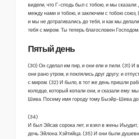
видели, что Г-сподь был с тобою, и мы сказали:
между нами и тобою, и заключим с тобою союз, (
и мы не дотрагивались до тебя, и как мы делали
тебя с миром. Ты теперь благословен Господом
Пятый день
(30) Он сделал им пир, и они ели и пили. (31) И 
они рано утром, и поклялись друг другу; и отпус
с миром. (32) И было, в тот же день пришли раб
колодце, который копали они, и сказали ему: мы
Шива. Посему имя городу тому Быэйр-Шева до 
(34)
И был Эйсав сорока лет, и взял в жены Иыудит,
дочь Эйлона Хэйтийца. (35) И они были душев