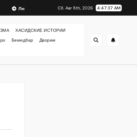
Сб. Авг 8th, 2026
4:47:37 AM
Любавический Ребе
ФИЛОСОФИЯ ХАСИДИЗМА
Х
ЗМА
ХАСИДСКИЕ ИСТОРИИ
кро
Бемидбар
Дворим