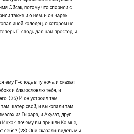
имя Эйсэк, потому что спорили с
рили также и о нем; и он нарек
копал иной колодец, о котором не
 теперь Г-сподь дал нам простор, и
 ему Г-сподь в ту ночь, и сказал:
обою: и благословлю тебя, и
го. (25) И он устроил там
 там шатер свой, и выкопали там
мэлэх из Гырара, и Ахузат, друг
им Ицхак: почему вы пришли Ко мне,
т себя? (28) Они сказали: видеть мы