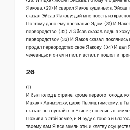
(28) И Ицхак любил Эйсава, потому что дичь ег
Яакова. (29) И сварил Яаков кушанье; а Эйсав 
сказал Эйсав Яакову: дай мне поесть из красного
Поэтому дано ему прозвание Эдом. (31) И Яаков
первородство. (32) И Эйсав сказал: ведь я хожу
первородство? (33) И Яаков сказал: поклянись 
продал первородство свое Яакову. (34) И дал 
чечевицы: и он ел и пил, и встал, и пошел; и п
26
(1)
И был голод в стране, кроме первого голода, к
Ицхак к Авимэлэху, царю Пылиштимскому, в Гыра
сказал: не спускайся в Египет; поселись в земле,
Поживи в этой земле, и Я буду с тобою и благос
твоему дам Я все земли эти, и клятву осуществ