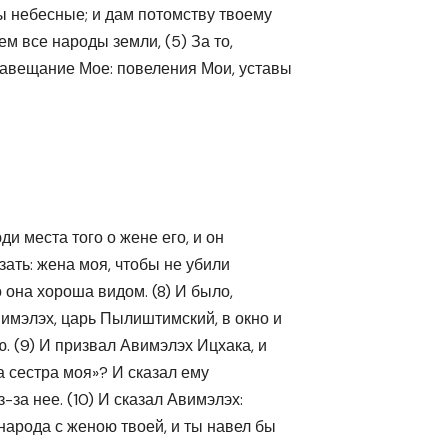
ды небесные; и дам потомству твоему
ем все народы земли, (5) За то,
завещание Мое: повеления Мои, уставы
и места того о жене его, и он
азать: жена моя, чтобы не убили
 она хороша видом. (8) И было,
вимэлэх, царь Пылиштимский, в окно и
ю. (9) И призвал Авимэлэх Ицхака, и
она сестра моя»? И сказал ему
-за нее. (10) И сказал Авимэлэх:
народа с женою твоей, и ты навел бы