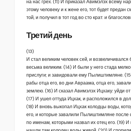
на нас грех. (11) И приказал Авимэлэх всему нар
этому человеку и к жене его, тот будет предан с
той, и получил в тот год во сто крат: и благосло
Третий день
(13)
И стал великим человек сей, и возвеличивался б
весьма великим. (14) И были у него стада мелког
прислуги; и завидовали ему Пылиштимляне. (15
рабы отца его, во дни Авраама, отца его, зав
землею. (16) И сказал Авимэлэх Ицхаку: уйди от
(17) И ушел оттуда Ицхак, и расположился в до
(18) И вновь выкопал Ицхак колодцы воды, кот
его, и которые завалили Пылиштимляне после 
по именам, которыми назвал их отец его. (19) И
нашли там колодец воды живой. (20) И спорили