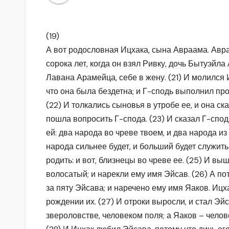
(19)
А вот родословная Ицхака, сына Авраама. Авра
сорока лет, когда он взял Ривку, дочь Бытуэйл
Лавана Арамейца, себе в жену. (21) И молился 
что она была бездетна; и Г-сподь выполнил прос
(22) И толкались сыновья в утробе ее, и она ска
пошла вопросить Г-спода. (23) И сказал Г-спод
ей: два народа во чреве твоем, и два народа из
народа сильнее будет, и больший будет служит
родить: и вот, близнецы во чреве ее. (25) И вы
волосатый; и нарекли ему имя Эйсав. (26) А по
за пяту Эйсава; и наречено ему имя Яаков. Ицх
рождении их. (27) И отроки выросли, и стал Эй
звероловстве, человеком поля; а Яаков – чело