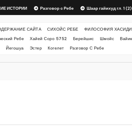
СТОРИИ
Разговор с Ребе
Шаар гайихуд гл. 1 (2)
ОДЕРЖАНИЕ САЙТА
СИХОЙС РЕБЕ
ФИЛОСОФИЯ ХАСИДИ
еский Ребе
Хайей Соро 5752
Берейшис
Шмойс
Вайи
Йегошуа
Эстер
Когелет
Разговор С Ребе