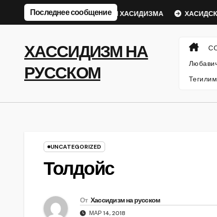
Перейти
Последнее сообщение
кий Ребе
ФИЛОСОФИЯ ХАСИДИЗМА
ХАСИДСКИЕ И
к
содержанию
ХАССИДИЗМ НА
С
Любавич
РУССКОМ
Тегилим
UNCATEGORIZED
Толдойс
От
Хассидизм на русском
МАР 14, 2018