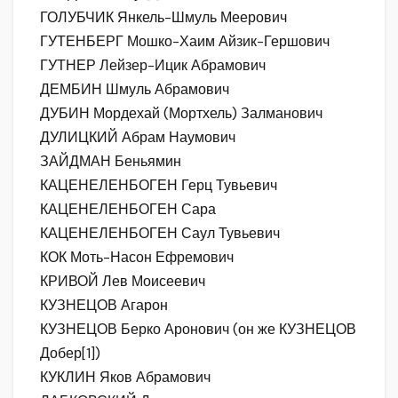
ГОЛУБЧИК Янкель-Шмуль Меерович
ГУТЕНБЕРГ Мошко-Хаим Айзик-Гершович
ГУТНЕР Лейзер-Ицик Абрамович
ДЕМБИН Шмуль Абрамович
ДУБИН Мордехай (Мортхель) Залманович
ДУЛИЦКИЙ Абрам Наумович
ЗАЙДМАН Беньямин
КАЦЕНЕЛЕНБОГЕН Герц Тувьевич
КАЦЕНЕЛЕНБОГЕН Сара
КАЦЕНЕЛЕНБОГЕН Саул Тувьевич
КОК Моть-Насон Ефремович
КРИВОЙ Лев Моисеевич
КУЗНЕЦОВ Агарон
КУЗНЕЦОВ Берко Аронович (он же КУЗНЕЦОВ
Добер[1])
КУКЛИН Яков Абрамович