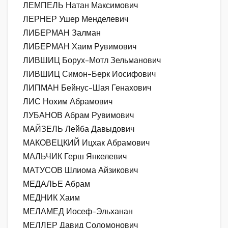
ЛЕМПЕЛЬ Натан Максимович
ЛЕРНЕР Ушер Менделевич
ЛИБЕРМАН Залман
ЛИБЕРМАН Хаим Рувимович
ЛИВШИЦ Борух-Мотл Зельманович
ЛИВШИЦ Симон-Берк Иосифович
ЛИПМАН Бейнус-Шая Генахович
ЛИС Нохим Абрамович
ЛУБАНОВ Абрам Рувимович
МАЙЗЕЛЬ Лейба Давыдович
МАКОВЕЦКИЙ Ицхак Абрамович
МАЛЬЧИК Герш Янкелевич
МАТУСОВ Шлиома Айзикович
МЕДАЛЬЕ Абрам
МЕДНИК Хаим
МЕЛАМЕД Иосеф-Эльханан
МЕЛЛЕР Давид Соломонович