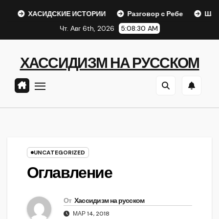
Перейти
ХАСИДСКИЕ ИСТОРИИ
Разговор с Ребе
Шаар гайиху
к
Чт. Авг 6th, 2026
5:08:31 AM
содержанию
ХАССИДИЗМ НА РУССКОМ
UNCATEGORIZED
Оглавление
От
Хассидизм на русском
МАР 14, 2018