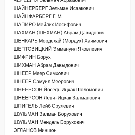
ЧЕРЕШНЯ Зельман Абрамович
ШАЙНЕРБЕРГ Зельман Исаакович
ШАЙНФАРБЕРГ Г. М.
ШАПИРО Мейлих Иосифович
ШАХМАН (ШЕХМАН) Абрам Давидович
ШЕНКАРЬ Мордехай (Мордух) Хаимович
ШЕПТОВИЦКИЙ Эммануил Яковлевич
ШИФРИН Борух
ШИХМАН Абрам Давыдович
ШНЕЕР Меер Симхович
ШНЕЕР Самуил Меерович
ШНЕЕРСОН Йосеф-Ицхак Шоломович
ШНЕЕРСОН Леви-Ицхак Залманович
ШПИГЕЛЬ Лейб Срулевич
ШУЛЬМАН Залман Борухович
ШУЛЬМАН Мендель Борухович
ЭГЛАНОВ Миншон