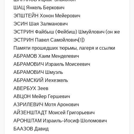
ШАЦ Янкель Беркович
ЭПШТЕЙН Хонон Мейерович
ЭСИН Шая Залманович
ЭСТРИН Файбыш (Фейбиш) Шмуйлович (он же
ЭСТРИН Павел Самойлович[1])
Памяти прошедших тюрьмы, лагеря и ссылки
АБРАМОВ Хаим Менделевич
АБРАМОВИЧ Израиль Моисеевич
АБРАМОВИЧ Шмуэль
АБРАМСКИЙ Иехезкель
АВЕРБУХ Зеев
АВЦОН Мейер Гершевич
АЗРИЛЕВИЧ Мотя Аронович
АЙЗЕНШТАДТ Моисей Григорьевич
АРОНШТАМ Израиль-Иосиф Шоломович
БААЗОВ Давид