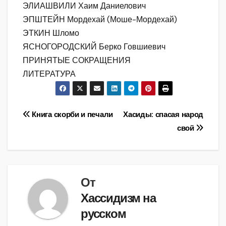
ЭЛИАШВИЛИ Хаим Даниелович
ЭПШТЕЙН Мордехай (Моше-Мордехай)
ЭТКИН Шломо
ЯСНОГОРОДСКИЙ Берко Говшиевич
ПРИНЯТЫЕ СОКРАЩЕНИЯ
ЛИТЕРАТУРА
Навигация
Книга скорби и печали
Хасиды: спасая народ
свой
по
записям
От
Хассидизм на
русском