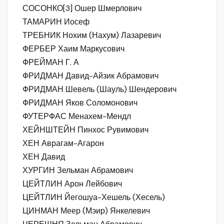
СОСОНКО[3] Ошер Шмерлович
ТАМАРИН Иосеф
ТРЕБНИК Нохим (Нахум) Лазаревич
ФЕРБЕР Хаим Маркусович
ФРЕЙМАН Г. А
ФРИДМАН Давид-Айзик Абрамович
ФРИДМАН Шевель (Шауль) Шендерович
ФРИДМАН Яков Соломонович
ФУТЕРФАС Менахем-Мендл
ХЕЙНШТЕЙН Пинхос Рувимович
ХЕН Аврагам-Агарон
ХЕН Давид
ХУРГИН Зельман Абрамович
ЦЕЙТЛИН Арон Лейбович
ЦЕЙТЛИН Йегошуа-Хешель (Хесель)
ЦИНМАН Меер (Мэир) Янкелевич