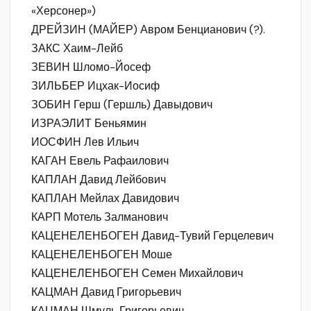
«Херсонер»)
ДРЕЙЗИН (МАЙЕР) Авром Бенцианович (?).
ЗАКС Хаим-Лейб
ЗЕВИН Шломо-Йосеф
ЗИЛЬБЕР Ицхак-Иосиф
ЗОБИН Герш (Гершль) Давыдович
ИЗРАЭЛИТ Беньямин
ИОСФИН Лев Ильич
КАГАН Евель Рафаилович
КАПЛАН Давид Лейбович
КАПЛАН Мейлах Давидович
КАРП Мотель Залманович
КАЦЕНЕЛЕНБОГЕН Давид-Тувий Герцелевич
КАЦЕНЕЛЕНБОГЕН Моше
КАЦЕНЕЛЕНБОГЕН Семен Михайлович
КАЦМАН Давид Григорьевич
КАЦМАН Шмуль Григорьевич