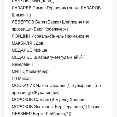
ЛАБКОВСКИЙ Давид
ЛАЗАРЕВ Симон Гершевич (он же ЛАЗАРОВ
Шимон[1])
ЛЕВЕРТОВ Берл (Берко) Шейлович (по
прозвищу «Берл Кобелякер»)
ЛОКШИН Исраэль-Янкель Нахманович
МАКБИЛЯК Дов
МЕДАЛЬЕ Мойше
МЕДАЛЬЕ Шмарьягу-Йегуда-Лейб[1]
Янкелевич
МИНЦ Хаим-Меир
(?) Михал
МОСКАЛИК Яаков-Захария[1] Вульфович (по
прозвищу «Журавицер»)
МОРОЗОВ Самуил (Шмуэль) Хонович
МОРОЗОВ Эльхонен-Бер Гершович[1] (он же
ПЕВЗНЕР Берко Лейбович[2])