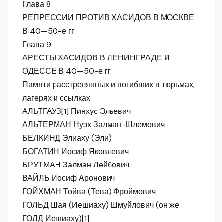
Глава 8
РЕПРЕССИИ ПРОТИВ ХАСИДОВ В МОСКВЕ
В 40—50-е гг.
Глава 9
АРЕСТЫ ХАСИДОВ В ЛЕНИНГРАДЕ И
ОДЕССЕ В 40—50-е гг.
Памяти расстрелянных и погибших в тюрьмах,
лагерях и ссылках
АЛЬТГАУЗ[1] Пинхус Эльевич
АЛЬТЕРМАН Нуэх Залман-Шлемович
БЕЛКИНД Элиаху (Эли)
БОГАТИН Иосиф Яковлевич
БРУТМАН Залман Лейбович
ВАЙЛЬ Иосиф Аронович
ГОЙХМАН Тойва (Тева) Фроймович
ГОЛЬД Шая (Иешиаху) Шмуйлович (он же
ГОЛД Иешиаху)[1]