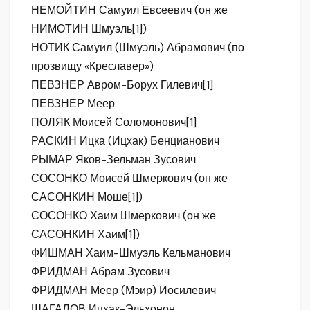
НЕМОЙТИН Самуил Евсеевич (он же
НИМОТИН Шмуэль[1])
НОТИК Самуил (Шмуэль) Абрамович (по
прозвищу «Креславер»)
ПЕВЗНЕР Авром-Борух Гилевич[1]
ПЕВЗНЕР Меер
ПОЛЯК Моисей Соломонович[1]
РАСКИН Ицка (Ицхак) Бенцианович
РЫМАР Яков-Зельман Зусович
СОСОНКО Моисей Шмеркович (он же
САСОНКИН Моше[1])
СОСОНКО Хаим Шмеркович (он же
САСОНКИН Хаим[1])
ФИШМАН Хаим-Шмуэль Кельманович
ФРИДМАН Абрам Зусович
ФРИДМАН Меер (Мэир) Иосилевич
ШАГАЛОВ Ицхак-Эльхонон