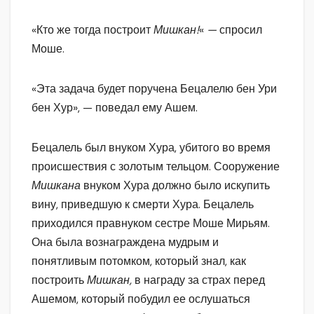
«Кто же тогда построит
Мишкан!
«
—
спросил
Моше.
«Эта задача будет поручена Бецалелю бен Ури
бен Хур», — поведал ему Ашем.
Бецалель был внуком Хура, убитого во время
происшествия с золотым тельцом. Сооружение
Мишкана
внуком Хура должно было искупить
вину, приведшую к смерти Хура. Бецалель
приходился правнуком сестре Моше Мирьям.
Она была вознаграждена мудрым и
понятливым потомком, который знал, как
построить
Мишкан,
в награду за страх перед
Ашемом, который побудил ее ослушаться