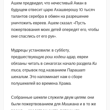
Ашем предвидел, что нечестивый Аман в
будущем отвесит царю Ахашверошу 10 тысяч
талантов серебра в обмен на разрешение
уничтожить евреев. Ашем сказал: «Пусть
пожертвования моих детей опередят его, чтобы
они спаслись от его рук».
Мудрецы установили: в субботу,
предшествующую
рош ходеш
адар, евреи
обязаны читать в синагогах начало раздела
Ки
тиса,
отрывок под названием
Парашат
шекалим.
Это напоминает нам о сборе
полушекелей во времена Храма.
Собранные шекели служили двум целям: они
были пожертвованием для
Мишкана
и в то же