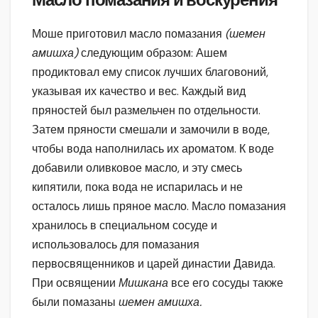
Масло помазания и воскурения
Моше приготовил масло помазания
(шемен
амишха)
следующим образом: Ашем
продиктовал ему список лучших благовоний,
указывая их качество и вес. Каждый вид
пряностей был размельчен по отдельности.
Затем пряности смешали и замочили в воде,
чтобы вода наполнилась их ароматом. К воде
добавили оливковое масло, и эту смесь
кипятили, пока вода не испарилась и не
осталось лишь пряное масло. Масло помазания
хранилось в специальном сосуде и
использовалось для помазания
первосвященников и царей династии Давида.
При освящении
Мишкана
все его сосуды также
были помазаны
шемен амишха.