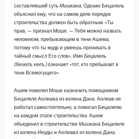
составлявший суть
Мишкана.
Однако Бецалель
объяснил ему, что на самом деле порядок
строительства должен быть обратным. «Ты
прав, — признал Моше. — Тебя можно назвать
человеком, пребывающим в тени Ашема,
потому что ты мудр и умеешь проникать в
тайный смысл Его слов». Имя
Бецалель
(беиелъ келъ)
означает «тот, кто пребывает в
тени Всемогущего».
Ашем повелел Моше назначить помощником
Бецалеля Аолиава из колена Дана. Аолиав не
работал самостоятельно, а помогал Бецалелю
на каждом этапе строительства. Ашем
объединил в строительстве
Мишкана
Бецалеля
из колена Иеуды и Аолиава из колена Дана.