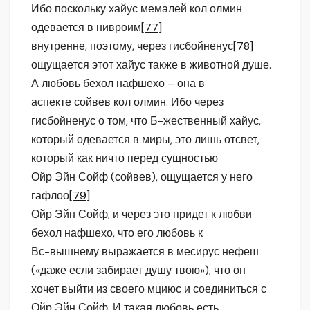
Ибо поскольку хайус мемалей кол олмин
одевается в нивроим
[77]
внутренне, поэтому, через гисбойненус
[78]
ощущается этот хайус также в животной душе.
А любовь бехол нафшехо – она в
аспекте сойвев кол олмин. Ибо через
гисбойненус о том, что Б-жественный хайус,
который одевается в миры, это лишь отсвет,
который как ничто перед сущностью
Ойр Эйн Сойф (сойвев), ощущается у него
гафлоо
[79]
Ойр Эйн Сойф, и через это придет к любви
бехол нафшехо, что его любовь к
Вс-вышнему выражается в месирус нефеш
(«даже если забирает душу твою»), что он
хочет выйти из своего мциюс и соединиться с
Ойр Эйн Сойф. И такая любовь есть