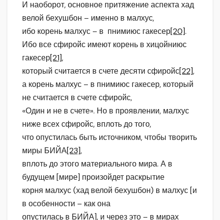
И наоборот, основное притяжение аспекта хад
велой бехушбон – именно в малхус,
ибо корень малхус – в пнимиюс гакесер
[20]
.
Ибо все сфиройс имеют корень в хицойниюс
гакесер
[21]
,
который считается в счете десяти сфиройс
[22]
,
а корень малхус – в пнимиюс гакесер, который
не считается в счете сфиройс,
«Один и не в счете». Но в проявлении, малхус
ниже всех сфиройс, вплоть до того,
что опустилась быть источником, чтобы творить
миры БИЙА
[23]
,
вплоть до этого материального мира. А в
будущем [мире] произойдет раскрытие
корня малхус (хад велой бехушбон) в малхус [и
в особенности – как она
опустилась в БИЙА], и через это – в мирах