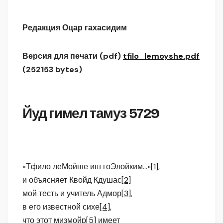
Редакция Оцар гахасидим
Версия для печати (pdf)
tfilo_lemoyshe.pdf
(252153 bytes)
Йуд гимел тамуз 5729
«Тфило леМойше иш гоЭлойким…»
[1]
,
и объясняет Квойд Кдушас
[2]
мой тесть и учитель Адмор
[3]
,
в его известной сихе
[4]
,
что этот мизмойр
[5]
имеет