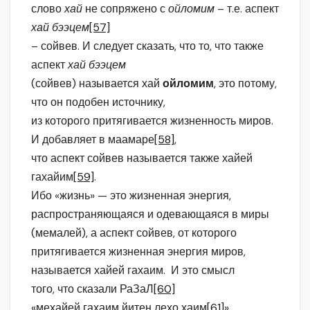
слово
хай
не сопряжено с
ойломим
– т.е. аспект
хай бээцем
[57]
– сойвев. И следует сказать, что то, что также
аспект
хай бээцем
(сойвев) называется хай
ойломим
, это потому,
что он подобен источнику,
из которого притягивается жизненность миров.
И добавляет в маамаре
[58]
,
что аспект сойвев называется также хайей
гахайим
[59]
.
Ибо «жизнь» — это жизненная энергия,
распространяющаяся и одевающаяся в миры
(мемалей), а аспект сойвев, от которого
притягивается жизненная энергия миров,
называется хайей гахаим. И это смысл
того, что сказали РаЗаЛ
[60]
«мехайей гахаим йитен лехо хаим
[61]
»,