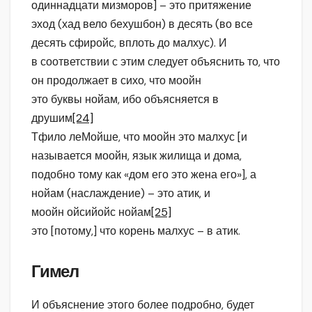
одиннадцати мизморов] – это притяжение
эход (хад вело бехушбон) в десять (во все
десять сфиройс, вплоть до малхус). И
в соответствии с этим следует объяснить то, что
он продолжает в сихо, что моойн
это буквы нойам, ибо объясняется в
друшим
[24]
Тфило леМойше, что моойн это малхус [и
называется моойн, язык жилища и дома,
подобно тому как «дом его это жена его»], а
нойам (наслаждение) – это атик, и
моойн ойсийойс нойам
[25]
это [потому,] что корень малхус – в атик.
Гимел
И объяснение этого более подробно, будет