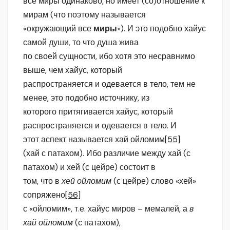
все миры одинаково, но имеет (со)отношение к
мирам (что поэтому называется
«окружающий все
миры
»). И это подобно хайус
самой души, то что душа жива
по своей сущности, ибо хотя это несравнимо
выше, чем хайус, который
распространяется и одевается в тело, тем не
менее, это подобно источнику, из
которого притягивается хайус, который
распространяется и одевается в тело. И
этот аспект называется хай ойломим
[55]
(хай с патахом). Ибо различие между хай (с
патахом) и хей (с цейре) состоит в
том, что в
хей ойломим
(с цейре) слово «хей»
сопряжено
[56]
с «ойломим», т.е. хайус миров – мемалей, а
в
хай ойломим
(с патахом),