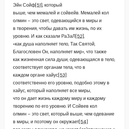
Эйн Сойф
[51]
, который
выше, чем мемалей и сойвейв. Мемалей кол
олмин – это свет, одевающийся в миры и
в творения, чтобы давать им жизнь, по их
уровню. И как сказали РаЗаЛ
[52]
,
«как душа наполняет тело, Так Святой,
Благословен Он, наполняет мир», что также
как жизненная сила души, одевающаяся в тело,
соответствует органам тела, что в
каждом органе хайус
[53]
соответственно его уровню, подобно этому в
хайус, который наполняет все миры,
что он дает жизнь каждому миру и каждому
творению по его уровню. И Сойвев кол
олмин – это свет, который выше, чем одевание
в миры, и поэтому он окружает
[54]