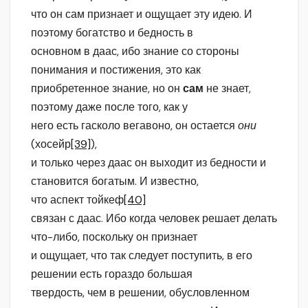
что он сам признает и ощущает эту идею. И
поэтому богатство и бедность в
основном в даас, ибо знание со стороны
понимания и постижения, это как
приобретенное знание, но он
сам
не знает,
поэтому даже после того, как у
него есть гасколо вегавоно, он остается
они
(хосейр
[39]
),
и только через даас он выходит из бедности и
становится богатым. И известно,
что аспект тойкеф
[40]
связан с даас. Ибо когда человек решает делать
что-либо, поскольку он признает
и ощущает, что так следует поступить, в его
решении есть гораздо большая
твердость, чем в решении, обусловленном