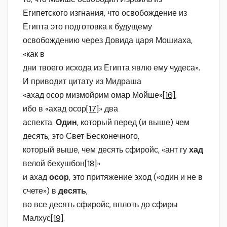
Египетского изгнания, что освобождение из
Египта это подготовка к будущему
освобождению через Довида царя Мошиаха,
«как в
дни твоего исхода из Египта явлю ему чудеса».
И приводит цитату из Мидраша
«ахад осор мизмойрим омар Мойше»
[16]
,
ибо в «ахад осор
[17]
» два
аспекта.
Один
, который перед (и выше) чем
десять, это Свет Бесконечного,
который выше, чем десять сфиройс, «ант гу
хад
велой бехушбон
[18]
»
и ахад
осор
, это притяжение эход («один и не в
счете») в
десять
,
во все десять сфиройс, вплоть до сфиры
Малхус
[19]
.