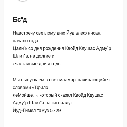
Бс"д
Навстречу светлому дню Йуд алеф нисан,
начало года
Цади"к со дня рождения Квойд Кдушас Адму"р
Шлит"а, на долгие и
счастливые дни и годы –
Мы выпускаем в свет маамар, начинающийся
словами «Тфило
леМойше…», который сказал Квойд Кдушас
Адму"р Шлит"а на гисваадус
Йуд-Гимел тамуз 5729