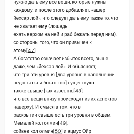
нужно дать ему все вещи, которые нужны
каждому, и после этого добавляет, «ашер
йехсар лой», что следует дать ему также то, что
не хватает
ему
(лошадь
ехать верхом на ней и раб бежать перед ним),
со стороны того, что он привычен к
этому
[47]
.
А богатство означает избыток всего, выше
даже, чем «йехсар лой». И объясняет,
что три эти уровня [два уровня в наполнении
недостатка и богатство] существуют
также свыше [как известно
[48]
,
что все вещи внизу происходят из их аспектов
наверху]. И смысл в том, что в
раскрытии свыше есть три уровня в общем.
Мемалей кол олмин
[49]
,
сойвев кол олмин
[50]
и ацмус Ойр