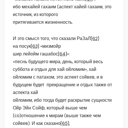
ибо мехайей гахаим (аспект хайей гахаим, это
источник, из которого
притягивается жизненность.
И это смысл того, что сказали РаЗаЛ
[62]
на посук
[63]
«мизмойр
шир лейойм гашабос
[64]
»:
«песнь будущего мира, день, который весь
суббота и отдых для хай ойломим», хай
ойломим с патахом, это аспект сойвев, и в
будущем будет прекращение и отдых также от
аспекта хай
ойломим, ибо тогда будет раскрытие сущности
Ойр Эйн Сойф, который выше чем
(со)отношение к мирам (выше также чем
сойвев). И как сказано
[65]
,