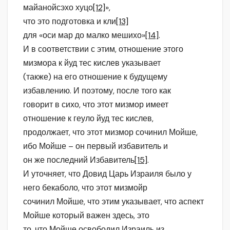
майанойсэхо хуцо
[12]
»,
что это подготовка и кли
[13]
для «оси мар до малко мешихо»
[14]
.
И в соответствии с этим, отношение этого
мизмора к йуд тес кислев указывает
(также) на его отношение к будущему
избавлению. И поэтому, после того как
говорит в сихо, что этот мизмор имеет
отношение к геуло йуд тес кислев,
продолжает, что этот мизмор сочинил Мойше,
ибо Мойше – он первый избавитель и
он же последний Избавитель
[15]
.
И уточняет, что Довид Царь Израиля было у
него бекаболо, что этот мизмойр
сочинил Мойше, что этим указывает, что аспект
Мойше который важен здесь, это
то, что Мойше освободил Израиль из