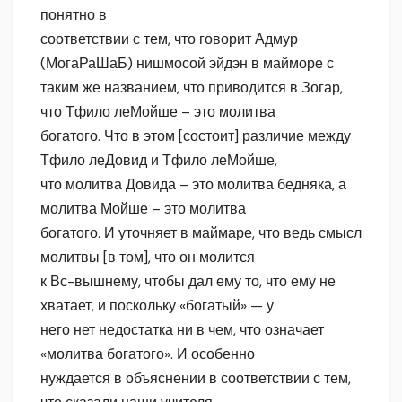
понятно в
соответствии с тем, что говорит Адмур
(МогаРаШаБ) нишмосой эйдэн в майморе с
таким же названием, что приводится в Зогар,
что Тфило леМойше – это молитва
богатого. Что в этом [состоит] различие между
Тфило леДовид и Тфило леМойше,
что молитва Довида – это молитва бедняка, а
молитва Мойше – это молитва
богатого. И уточняет в маймаре, что ведь смысл
молитвы [в том], что он молится
к Вс-вышнему, чтобы дал ему то, что ему не
хватает, и поскольку «богатый» — у
него нет недостатка ни в чем, что означает
«молитва богатого». И особенно
нуждается в объяснении в соответствии с тем,