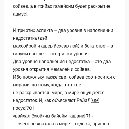
сойвев, а в тхийас гамейсим будет раскрытие
ацмус].
И три этих аспекта – два уровня в наполнении
недостатка (дэй
махсойрой и ашер йехсар лой) и богатство – в
гилуим свыше – это три эти уровня.
Два уровня наполнения недостатка – это два
уровня открытия мемалей и сойвев.
Ибо поскольку также свет сойвев соотносится с
мирами, поэтому, когда этот свет
не раскрывается мире, в мире ощущается
недостаток. И, как объясняют РаЗаЛ
[69]
посук
[70]
«вайхал Элойким байойм гашвии
[71]
»
— «чего не хватало в мире – отдыха, пришел