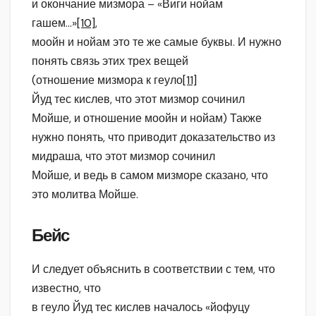
и окончание мизмора – «Виги нойам
гашем…»
[10]
,
моойн и нойам это те же самые буквы. И нужно
понять связь этих трех вещей
(отношение мизмора к геуло
[11]
Йуд тес кислев, что этот мизмор сочинил
Мойше, и отношение моойн и нойам) Также
нужно понять, что приводит доказательство из
мидраша, что этот мизмор сочинил
Мойше, и ведь в самом мизморе сказано, что
это молитва Мойше.
Бейс
И следует объяснить в соответствии с тем, что
известно, что
в геуло Йуд тес кислев началось «йофуцу