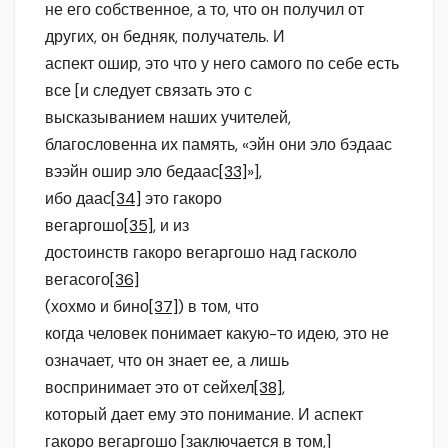
не его собственное, а то, что он получил от
других, он бедняк, получатель. И
аспект ошир, это что у него самого по себе есть
все [и следует связать это с
высказыванием наших учителей,
благословенна их память, «эйн они эло бэдаас
вээйн ошир эло бедаас
[33]
»],
ибо даас
[34]
это гакоро
вегаргошо
[35]
, и из
достоинств гакоро вегаргошо над гасколо
вегасого
[36]
(хохмо и бино
[37]
) в том, что
когда человек понимает какую-то идею, это не
означает, что он знает ее, а лишь
воспринимает это от сейхел
[38]
,
который дает ему это понимание. И аспект
гакоро вегаргошо [заключается в том,]