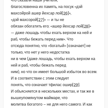
что сказали наши учителя,
благословенна их память, на посук «дэй
махсойрой ашер йехсар лой
[26]
»,
«дэй махсорой
[27]
» — и ты не
обязан обогатить его; «ашер йехсар лой
[28]
»
— даже лошадь чтобы ехать верхом на ней и
раб, чтобы бежать перед ним». Что
отсюда понятно, что «богатый» [означает] не
только, что нет у него недостатка
ни в чем (даже лошадь, чтобы ехать верхом на
ней и раб, чтобы бежать перед
ним), но что он имеет большой избыток во всем.
И в соответствии с этим следует
понять, что означает тфилас ошир
[29]
.
И объясняется в нескольких местах, и так же в
вышеупомянутом маймаре, что
молитва богатого – не для него самого. И как