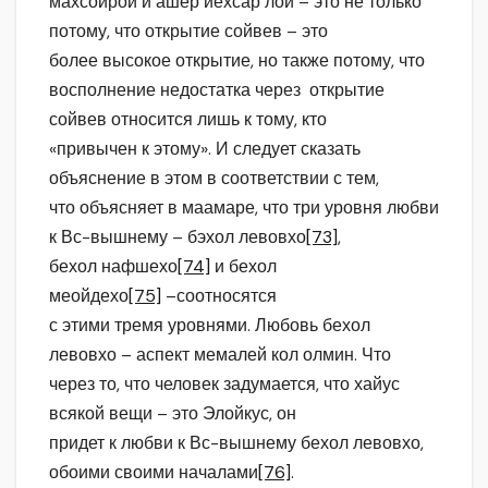
махсойрой и ашер йехсар лой – это не только
потому, что открытие сойвев – это
более высокое открытие, но также потому, что
восполнение недостатка через открытие
сойвев относится лишь к тому, кто
«привычен к этому». И следует сказать
объяснение в этом в соответствии с тем,
что объясняет в маамаре, что три уровня любви
к Вс-вышнему – бэхол левовхо
[73]
,
бехол нафшехо
[74]
и бехол
меойдехо
[75]
–соотносятся
с этими тремя уровнями. Любовь бехол
левовхо – аспект мемалей кол олмин. Что
через то, что человек задумается, что хайус
всякой вещи – это Элойкус, он
придет к любви к Вс-вышнему бехол левовхо,
обоими своими началами
[76]
.