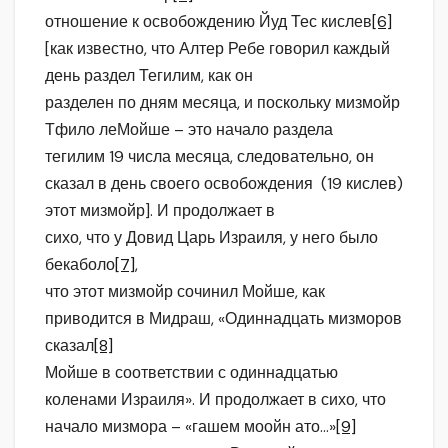
отношение к освобождению Йуд Тес кислев
[6]
[как известно, что Алтер Ребе говорил каждый
день раздел Тегилим, как он
разделен по дням месяца, и поскольку мизмойр
Тфило леМойше – это начало раздела
тегилим 19 числа месяца, следовательно, он
сказал в день своего освобождения (19 кислев)
этот мизмойр]. И продолжает в
сихо, что у Довид Царь Израиля, у него было
бекаболо
[7]
,
что этот мизмойр сочинил Мойше, как
приводится в Мидраш, «Одиннадцать мизморов
сказал
[8]
Мойше в соответствии с одиннадцатью
коленами Израиля». И продолжает в сихо, что
начало мизмора – «гашем моойн ато…»
[9]