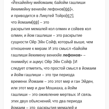
«Йехайейну мийомаим, байойм гашлиши
йекимейну венихйе лефонов
[66]
»,
и приводится в Ликутей Тойро
[67]
,
что йомаим
[68]
– это
раскрытия мемалей кол олмин и сойвев кол
олмин, и йом гашлиши – это раскрытие
сущности Ойр Эйн Сойф, который выше, чем
отношение к мирам. И это смысл «байойм
гашлиши йекимену венихйе
лефонов
» –
пнимийус и ацмус Ойр Эйн Сойф. [И
следует отметить, что простой смысл в йомаим
и йойм гашлиши – это три периода
времени. Йомаим – это этот мир и ган Эйден,
или этот мир и дни Мошиаха, а йойм
гашлиши – это оживление мертвых. И связь
этих двух объяснений, что два периода
йомаим – это раскрытия мемалей и