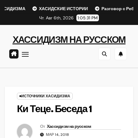
Перейти
СИДИЗМА
ХАСИДСКИЕ ИСТОРИИ
Разговор с Ребе
к
Чт. Авг 6th, 2026
1:05:31 PM
содержанию
ХАССИДИЗМ НА РУССКОМ
ИСТОЧНИКИ ХАСИДИЗМА
Ки Теце. Беседа 1
От
Хассидизм на русском
МАР 14, 2018