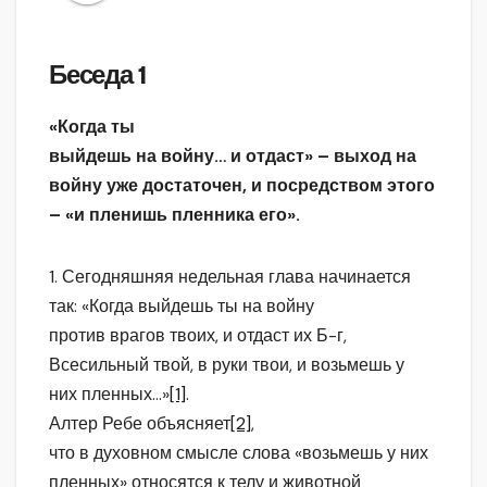
Беседа 1
«Когда ты
выйдешь на войну… и отдаст» – выход на
войну уже достаточен, и посредством этого
– «и пленишь пленника его».
1. Сегодняшняя недельная глава начинается
так: «Когда выйдешь ты на войну
против врагов твоих, и отдаст их Б-г,
Всесильный твой, в руки твои, и возьмешь у
них пленных…»
[1]
.
Алтер Ребе объясняет
[2]
,
что в духовном смысле слова «возьмешь у них
пленных» относятся к телу и животной