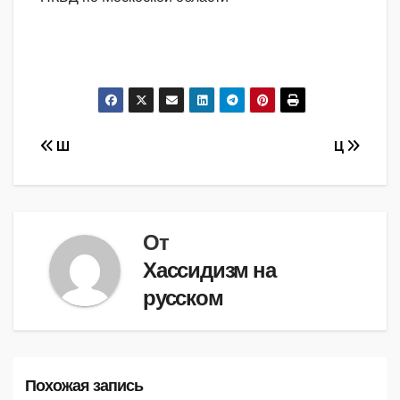
Навигация
Ш
Ц
по
записям
От
Хассидизм на
русском
Похожая запись