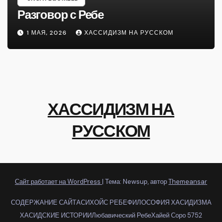
Разговор с Ребе
1 МАЯ, 2026
ХАССИДИЗМ НА РУССКОМ
ХАССИДИЗМ НА
РУССКОМ
Сайт работает на WordPress
|
Тема: Newsup, автор
Themeansar
СОДЕРЖАНИЕ САЙТА
СИХОЙС РЕБЕ
ФИЛОСОФИЯ ХАСИДИЗМА
ХАСИДСКИЕ ИСТОРИИ
Любавический Ребе
Хайей Соро 5752