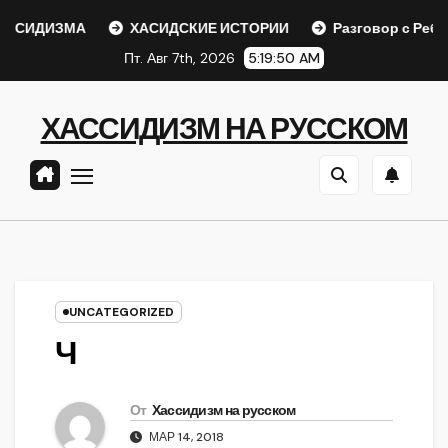
Перейти
СИДИЗМА
ХАСИДСКИЕ ИСТОРИИ
Разговор с Ребе
к
Пт. Авг 7th, 2026
5:19:51 AM
содержанию
ХАССИДИЗМ НА РУССКОМ
UNCATEGORIZED
Ч
От
Хассидизм на русском
МАР 14, 2018