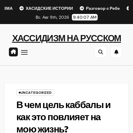
Перейти
А
ХАСИДСКИЕ ИСТОРИИ
Разговор с Ребе
Шаар 
к
Вс. Авг 9th, 2026
9:40:08 AM
содержанию
ХАССИДИЗМ НА РУССКОМ
UNCATEGORIZED
В чем цель каббалы и
как это повлияет на
мою жизнь?