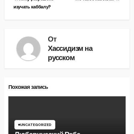
Навигация
изучать каббалу?
по
записям
От
Хассидизм на
русском
Похожая запись
UNCATEGORIZED