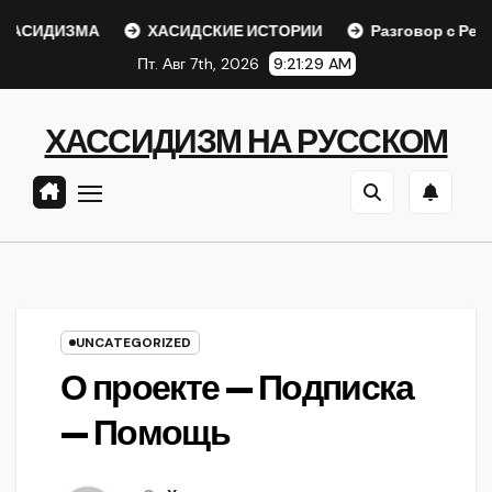
Перейти
АСИДИЗМА
ХАСИДСКИЕ ИСТОРИИ
Разговор с Ребе
к
Пт. Авг 7th, 2026
9:21:29 AM
содержанию
ХАССИДИЗМ НА РУССКОМ
UNCATEGORIZED
О проекте — Подписка
— Помощь