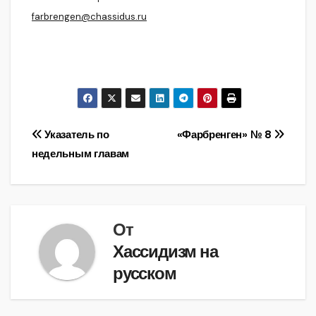
farbrengen@chassidus.ru
Навигация
Указатель по
«Фарбренген» № 8
недельным главам
по
записям
От
Хассидизм на
русском