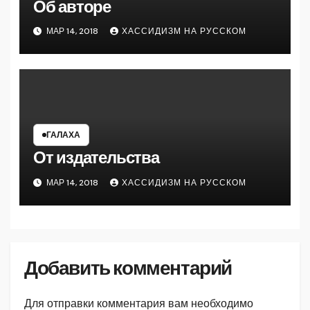
Об авторе
МАР 14, 2018
ХАССИДИЗМ НА РУССКОМ
ГАЛАХА
От издательства
МАР 14, 2018
ХАССИДИЗМ НА РУССКОМ
Добавить комментарий
Для отправки комментария вам необходимо