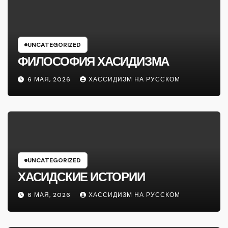
UNCATEGORIZED
ФИЛОСОФИЯ ХАСИДИЗМА
6 МАЯ, 2026
ХАССИДИЗМ НА РУССКОМ
UNCATEGORIZED
ХАСИДСКИЕ ИСТОРИИ
6 МАЯ, 2026
ХАССИДИЗМ НА РУССКОМ