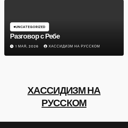
UNCATEGORIZED
Разговор с Ребе
1 МАЯ, 2026
ХАССИДИЗМ НА РУССКОМ
ХАССИДИЗМ НА
РУССКОМ