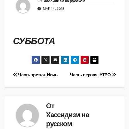
От
Хассидизм на русском
МАР 14, 2018
СУББОТА
Навигация
Часть третья. Ночь
Часть первая. УТРО
по
записям
От
Хассидизм на
русском