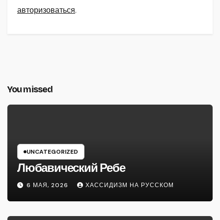
авторизоваться
.
You missed
UNCATEGORIZED
Любавический Ребе
6 МАЯ, 2026
ХАССИДИЗМ НА РУССКОМ