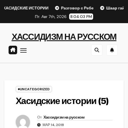
Перейти
КИЕ ИСТОРИИ
Разговор с Ребе
Шаар гайихуд гл. 1 (
к
Пт. Авг 7th, 2026
8:04:04 PM
содержанию
ХАССИДИЗМ НА РУССКОМ
UNCATEGORIZED
Хасидские истории (5)
От
Хассидизм на русском
МАР 14, 2018