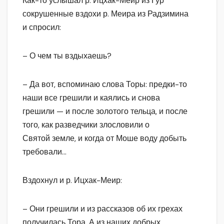
Как-то услышал р. Ицхак-Меир из Гур
сокрушенные вздохи р. Меира из Радзимина
и спросил:
– О чем ты вздыхаешь?
– Да вот, вспоминаю слова Торы: предки-то
наши все грешили и каялись и снова
грешили — и после золотого тельца, и после
того, как разведчики злословили о
Святой земле, и когда от Моше воду добыть
требовали…
Вздохнул и р. Ицхак-Меир:
– Они грешили и из рассказов об их грехах
получилась Тора. А из наших добрых