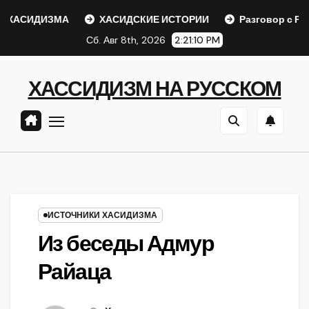
Перейти
ХАСИДИЗМА
ХАСИДСКИЕ ИСТОРИИ
Разговор с Ребе
к
Сб. Авг 8th, 2026
2:21:11 PM
содержанию
ХАССИДИЗМ НА РУССКОМ
ИСТОЧНИКИ ХАСИДИЗМА
Из беседы Адмур
Райаца