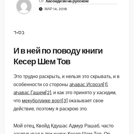
От
Хассидизм на русском
МАР 14, 2018
בס»ד
И в ней по поводу книги
Кесер Шем Тов
Это трудно раскрыть, и нельзя это скрывать, и в
особенности со стороны
аhавас Исроэл
[1]
,
аhавас Гашем
[2]
, и как это принято у хасидим,
что
мекуболдике ворт
[3]
оказывает свое
действие, поэтому я раскрою это.
Мой отец, Квойд Кдушас Адмур Рашаб, часто
заглядывал в три книги: Кесер Шем Тов, Ор