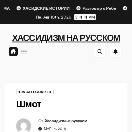
Перейти
ХАСИДСКИЕ ИСТОРИИ
Разговор с Ребе
Шаар га
к
Пн. Авг 10th, 2026
3:14:14 AM
содержанию
ХАССИДИЗМ НА РУССКОМ
UNCATEGORIZED
Шмот
От
Хассидизм на русском
МАР 14, 2018