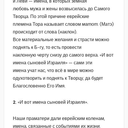
и Леви — имена, в которых земная
любовь мужа и жены возвысилась до Самого
Творца. По этой причине еврейские
племена Тора называет словом
матот
. (Матэ)
происходит от слова (наклон).
Все материальные желания и страсти можно
поднять к Б-гу, то есть провести
наклонную черту снизу до самого верха. «И вот
имена сыновей Израиля» — сами эти
имена учат нас, что всё в мире можно
одухотворить и поднять к Творцу, да будет
Благословенно Его Имя.
2
. «И вот имена сыновей Израиля».
Наши праматери дали еврейским коленам,
имена, связанные с событиями их жизни.