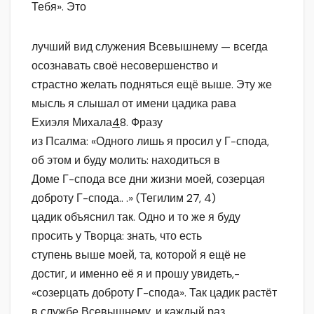
Тебя». Это
лучший вид служения Всевышнему — всегда
осознавать своё несовершенство и
страстно желать подняться ещё выше. Эту же
мысль я слышал от имени цадика рава
Ехиэля Михала
4
8. Фразу
из Псалма: «Одного лишь я просил у Г-спода,
об этом и буду молить: находиться в
Доме Г-спода все дни жизни моей, созерцая
доброту Г-спода.. .» (Тегилим 27, 4)
цадик объяснил так. Одно и то же я буду
просить у Творца: знать, что есть
ступень выше моей, та, которой я ещё не
достиг, и именно её я и прошу увидеть,-
«созерцать доброту Г-спода». Так цадик растёт
в службе Всевышнему, и каждый раз