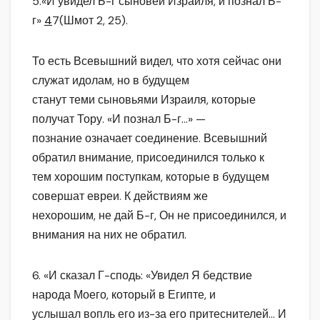
5.«И увидел Б-г сыновей Израиля, и познал Б-
г»
4
7(Шмот 2, 25).
То есть Всевышний видел, что хотя сейчас они
служат идолам, но в будущем
станут теми сыновьями Израиля, которые
получат Тору. «И познал Б-г…» —
познание означает соединение. Всевышний
обратил внимание, присоединился только к
тем хорошим поступкам, которые в будущем
совершат евреи. К действиям же
нехорошим, не дай Б-г, Он не присоединился, и
внимания на них не обратил.
6. «И сказал Г-сподь: «Увидел Я бедствие
народа Моего, который в Египте, и
услышал вопль его из-за его притеснителей… И