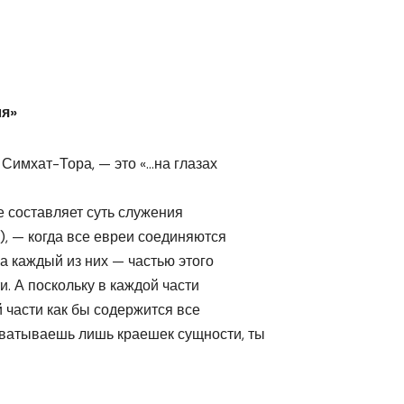
ля»
 Симхат-Тора, — это «…на глазах
е составляет суть служения
, — когда все евреи соединяются
а каждый из них — частью этого
и. А поскольку в каждой части
й части как бы содержится все
ухватываешь лишь краешек сущности, ты