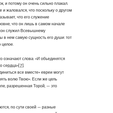
к, и потому он очень сильно плакал.
 и жаловался, что поскольку о другом
казывает, что его служение
овне, что он лишь в самом начале
бы он служил Всевышнему
ы в нем самую сущность его души: тот
 целое.
то означают слова: «И объединятся
го сердца»
[7]
.
диниться все вместе» евреи могут
лнять волю Твою». Если же цель
ипе, разрешенная Торой, — это
яются, по сути своей — разные