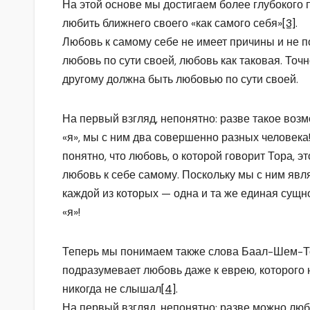
На этой основе мы достигаем более глубокого 
любить ближнего своего «как самого себя»
[3]
.
Любовь к самому себе не имеет причины и не п
любовь по сути своей, любовь как таковая. Точ
другому должна быть любовью по сути своей.
На первый взгляд, непонятно: разве такое возм
«я», мы с ним два совершенно разных человека
понятно, что любовь, о которой говорит Тора, эт
любовь к себе самому. Поскольку мы с ним явл
каждой из которых — одна и та же единая сущнос
«я»!
Теперь мы понимаем также слова Баал-Шем-То
подразумевает любовь даже к еврею, которого н
никогда не слышал
[4]
.
На первый взгляд, непонятно: разве можно люби