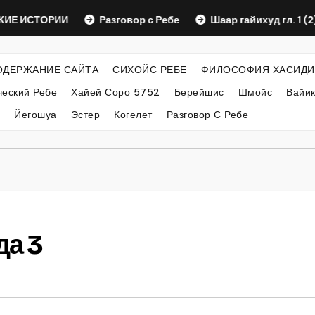
СТОРИИ
Разговор с Ребе
Шаар гайихуд гл. 1 (2)
ОДЕРЖАНИЕ САЙТА
СИХОЙС РЕБЕ
ФИЛОСОФИЯ ХАСИДИ
еский Ребе
Хайей Соро 5752
Берейшис
Шмойс
Вайи
Йегошуа
Эстер
Когелет
Разговор С Ребе
да 3