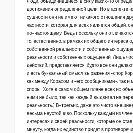
люди, объединившиеся в силу каких-то опреде
достижения определенной цели. Но в аспекте их
сущности они не имеют никакого отношения друг
частности, которая для всех является общей, о
по-настоящему. Ведь поскольку они отличаются
то, естественно, в рамках их общего интереса о
собственной реальности и собственных ощущен
реальности и собственных ощущений. Лишь чист
действий, представляется, будто все они делают
и есть буквальный смысл выражения «спор Кор
как между Корахом и «его сообщниками», так 
споры. Хотя в самом общем плане всех их объ
ними не было, так как каждый выдвигал на пе
реальность.) В-третьих, даже это чисто внешне
весьма неустойчиво. Поскольку каждый из член
интересах и своей реальности, которые он став
минуту, когда их единство придет в противореч