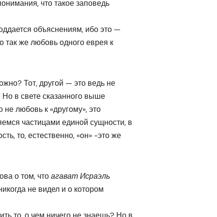
понимания, что такое заповедь
оддается объяснениям, ибо это —
но так же любовь одного еврея к
ожно? Тот, другой — это ведь не
! Но в свете сказанного выше
о не любовь к «другому», это
яемся частицами единой сущности, в
ть, то, естественно, «он» -это же
ва о том, что
агават Исраэль
икогда не видел и о котором
ть то, о чем ничего не знаешь? Но в