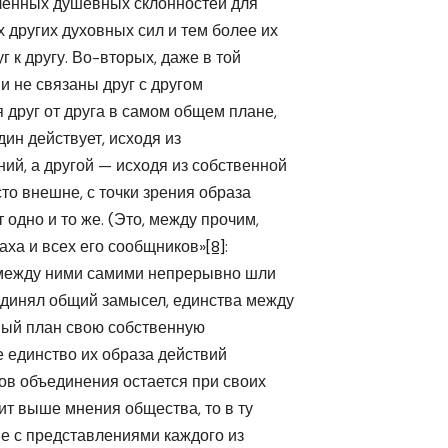
ленных душевных склонностей для
 других духовных сил и тем более их
 к другу. Во-вторых, даже в той
ни не связаны друг с другом
 друг от друга в самом общем плане,
дин действует, исходя из
ий, а другой — исходя из собственной
о внешне, с точки зрения образа
 одно и то же. (Это, между прочим,
аха и всех его сообщников»
[8]
:
и между ними самими непрерывно шли
единял общий замысел, единства между
рвый план свою собственную
е единство их образа действий
ов объединения остается при своих
ит выше мнения общества, то в ту
ие с представлениями каждого из