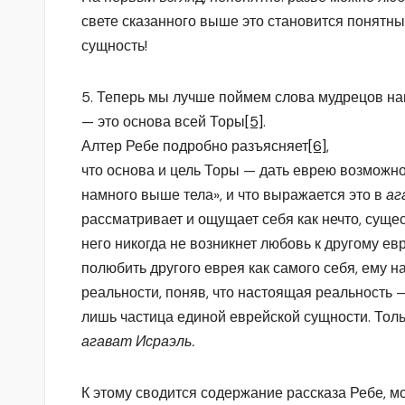
свете сказанного выше это становится понятны
сущность!
5. Теперь мы лучше поймем слова мудрецов на
— это основа всей Торы
[5]
.
Алтер Ребе подробно разъясняет
[6]
,
что основа и цель Торы — дать еврею возможно
намного выше тела», и что выражается это в
аг
рассматривает и ощущает себя как нечто, сущес
него никогда не возникнет любовь к другому ев
полюбить другого еврея как самого себя, ему н
реальности, поняв, что настоящая реальность — 
лишь частица единой еврейской сущности. Тольк
агават Исраэль.
К этому сводится содержание рассказа Ребе, мо