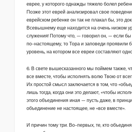
еврее, у которого однажды тяжело болел ребено
Позже этот еврей анализировал свое поведение
еврейском ребенке он так не плакал бы, это до
Всевышнему еще находится на очень низком ур
служения! Потому что, — говорил он, — если 
по-настоящему, то Тора и заповеди проявили б
уровень, на котором все евреи составляют одно
6. В свете вышесказанного мы поймем также, ч
все вместе, чтобы исполнять волю Твою от все
Их простой смысл заключается в том, что «объе
лишь тогда, когда они это делают, «чтобы испо
этого объединения иная — пусть даже, в принц
объединение не настоящее, не «все вместе».
И причин тому три. Во-первых, те, кто объедин