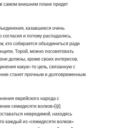
е в самом внешнем плане придет
бъединения, казавшиеся очень
го согласия и потому распадались,
ем, кто собирается объединиться ради
инципе, Торой, можно посоветовать
они должны, кроме своих интересов,
динения какую-то цель, связанную с
нение станет прочным и долговременным
внения еврейского народа с
жении семидесяти волков»
[9]
.
оставаться невредимой, находясь
 что каждый из «семидесяти волков»