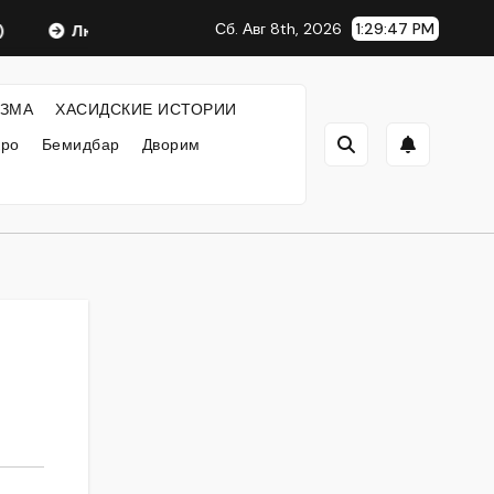
Сб. Авг 8th, 2026
1:29:48 PM
Любавический Ребе
ФИЛОСОФИЯ ХАСИДИЗМА
ЗМА
ХАСИДСКИЕ ИСТОРИИ
кро
Бемидбар
Дворим