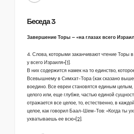
Беседа 3
Завершение Торы – «на глазах всего Израи
4. Слова, которыми заканчивают чтение Торы в
у всего Израиля»
[1]
.
В них содержится намек на то единство, которо
Всевышнему в Симхат-Тора (как сказано выше)
воедино. Все евреи становятся единым целым, 
целого или, еще глубже, частью единой сущност
отражается все целое, то, естественно, в каждо
целое, как говорил Баал-Шем-Тов: «Когда ты 
ухватываешь ее всю»
[2]
.