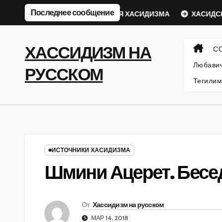
Перейти
Последнее сообщение
кий Ребе
ФИЛОСОФИЯ ХАСИДИЗМА
ХАСИДСКИЕ И
к
содержанию
ХАССИДИЗМ НА
С
Любавич
РУССКОМ
Тегилим
ИСТОЧНИКИ ХАСИДИЗМА
Шмини Ацерет. Бесе
От
Хассидизм на русском
МАР 14, 2018