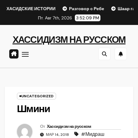
Перейти
СКИЕ ИСТОРИИ
Разговор с Ребе
Шаар гайихуд гл. 1 (
к
Пт. Авг 7th, 2026
3:52:10 PM
содержанию
ХАССИДИЗМ НА РУССКОМ
UNCATEGORIZED
Шмини
От
Хассидизм на русском
#Мидраш
МАР 14, 2018