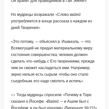
Он хранит для праведников в
Ган Эдене».
Но мудрецы возражали: «Слово
вайей
употребляется в конце рассказа о каждом из
дней Творения».
«Это потому, — объяснял р. Ишмаэль, — что
Всемогущий не придал материальному миру
состояния совершенства; человек должен
сделать что-нибудь с Его творениями, прежде
чем он сможет насладиться ими. Например,
зерно нельзя есть сырым: чтобы оно стало
съедобным, его надо смолоть и испечь».
<> Тогда мудрецы спросили: «Почему в Торе
сказано о Йосефе:
«Вайей —
и Ашем был с
Йосефом, и он был удачлив»
(Берешит
39:2)?»