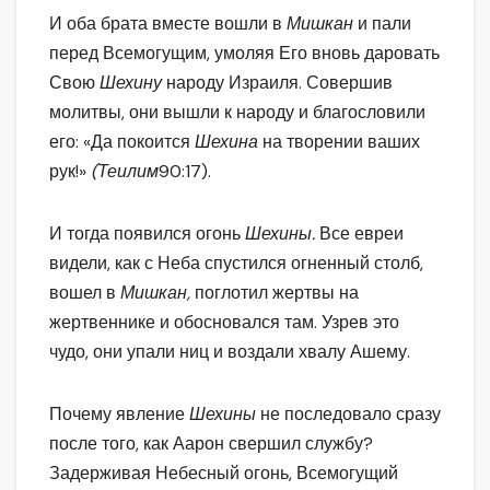
И оба брата вместе вошли в
Мишкан
и пали
перед Всемогущим, умоляя Его вновь даровать
Свою
Шехину
народу Израиля. Совершив
молитвы, они вышли к народу и благословили
его: «Да покоится
Шехина
на творении ваших
рук!»
(Теилим
90:17).
И тогда появился огонь
Шехины.
Все евреи
видели, как с Неба спустился огненный столб,
вошел в
Мишкан,
поглотил жертвы на
жертвеннике и обосновался там. Узрев это
чудо, они упали ниц и воздали хвалу Ашему.
Почему явление
Шехины
не последовало сразу
после того, как Аарон свершил службу?
Задерживая Небесный огонь, Всемогущий