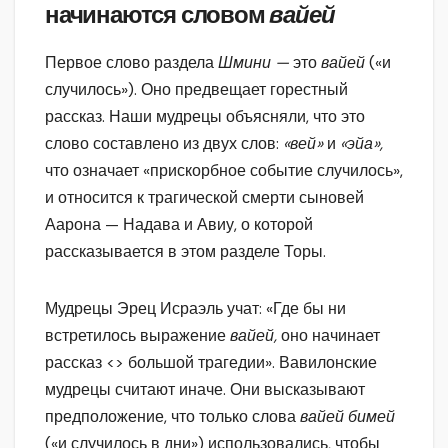
начинаются словом
вайей
Первое слово раздела
Шмини —
это
вайей
(«и
случилось»). Оно предвещает горестный
рассказ. Наши мудрецы объясняли, что это
слово составлено из двух слов:
«вей»
и
«эйа»,
что означает «прискорбное событие случилось»,
и относится к трагической смерти сыновей
Аарона — Надава и Авиу, о которой
рассказывается в этом разделе Торы.
Мудрецы Эрец Исраэль учат: «Где бы ни
встретилось выражение
вайей,
оно начинает
рассказ <> большой трагедии». Вавилонские
мудрецы считают иначе. Они высказывают
предположение, что только слова
вайей бимей
(«и случилось в дни») использовались, чтобы