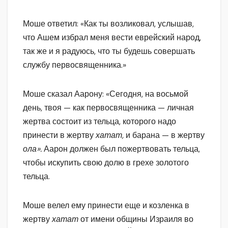
Моше ответил: «Как ты возликовал, услышав,
что Ашем избрал меня вести еврейский народ,
так же и я радуюсь, что ты будешь совершать
службу первосвященника.»
Моше сказал Аарону: «Сегодня, на восьмой
день, твоя — как первосвященника — личная
жертва состоит из тельца, которого надо
принести в жертву
хатат,
и барана — в жертву
ола».
Аарон должен был пожертвовать тельца,
чтобы искупить свою долю в грехе золотого
тельца.
Моше велел ему принести еще и козленка в
жертву
хатат
от имени общины Израиля во