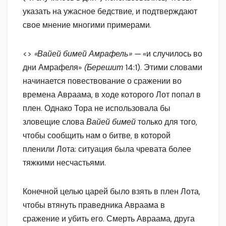
указать на ужасное бедствие, и подтверждают
свое мнение многими примерами.
<>
«Вайей бимей Амрафель» —
«и случилось во
дни Амрафеля»
(Берешит
14:1). Этими словами
начинается повествование о сражении во
времена Авраама, в ходе которого Лот попал в
плен. Однако Тора не использовала бы
зловещие слова
Вайей бимей
только для того,
чтобы сообщить нам о битве, в которой
пленили Лота: ситуация была чревата более
тяжкими несчастьями.
Конечной целью царей было взять в плен Лота,
чтобы втянуть праведника Авраама в
сражение и убить его. Смерть Авраама, друга