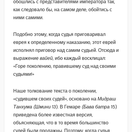
обошлись с представителями императора так,
как следовало бы, на самом деле, обойтись с
ними самими.
Подобно этому, когда судья приговаривал
еврея к определенному наказанию, этот еврей
исполнял приговор над самим судьей. Отсюда и
выражение
вайей,
ибо каждый восклицал:
«Горе поколению, правившему суд над своими
судьями!»
Наше толкование текста о поколении,
«судившем своих судей», основано на
Мидраш
Танхума (Шмини
13). В Гемаре
(Бава батра
15)
приведена более известная версия,
объясняющая, что в то время большинство
судей были продажны. Поэтому, когда судья