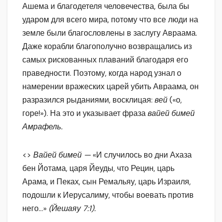
Ашема и благодетеля человечества, была бы
ударом для всего мира, потому что все люди на
земле были благословлены в заслугу Авраама.
Даже корабли благополучно возвращались из
самых рискованных плаваний благодаря его
праведности. Поэтому, когда народ узнал о
намерении вражеских царей убить Авраама, он
разразился рыданиями, восклицая:
вей
(«о,
горе!»). На это и указывает фраза
вайей бимей
Амрафель.
<>
Вайей бимей —
«И случилось во дни Ахаза
бен Йотама, царя Йеуды, что Рецин, царь
Арама, и Пеках, сын Ремальяу, царь Израиля,
подошли к Иерусалиму, чтобы воевать против
него…»
(Йешаяу 7:1).