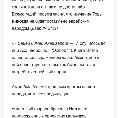
конечной цели он так и не достиг, ибо
Всемогущий провозгласил, что изучение Торы
никогда
не будет оставлено еврейским
народом
(Дварим 31:21).
<>
Вайей бимей Ахашверош —
«И случилось во
дни Ахашвероша…»
(Эстер
1:1). Книга Эстер
начинается выражением
вайей бимей,
ибо в
ней повествуется о том, как Аман пытался
истребить еврейский народ.
Аман был более страшным врагом нашего
народа, чем все предыдущие:
египетский фараон бросал в Нил всех
новорожденных еврейских мальчиков;