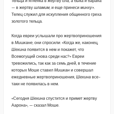
тельца и ягненка в жертву
ола,
а быка и барана
— в жертву
шламим,
и еще принеси
минху».
Телец служил для искупления общинного греха
золотого тельца.
Когда евреи услышали про жертвоприношения
в
Мишкане,
они спросили: «Когда же, наконец,
Шехина
появится в нем и покажет, что
Всемогущий снова среди нас?» Евреи
тревожились, так как за семь дней, в течение
которых Моше ставил
Мишкан
и совершал
ежедневные жертвоприношения,
Шехина
все-
таки не появилась в нем.
«Сегодня
Шехина
спустится и примет жертву
Аарона», — сказал Моше.