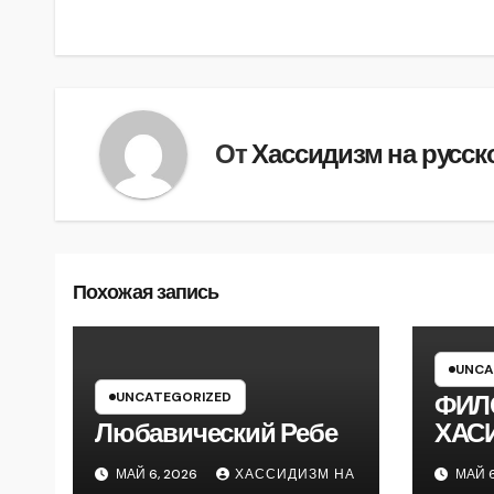
по
записям
От
Хассидизм на русск
Похожая запись
UNCA
UNCATEGORIZED
ФИЛ
Любавический Ребе
ХАС
МАЙ 6, 2026
ХАССИДИЗМ НА
МАЙ 6