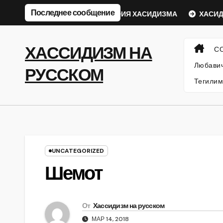
Перейти
Последнее сообщение
ический Ребе
ФИЛОСОФИЯ ХАСИДИЗМА
ХАСИДСК
к
содержанию
ХАССИДИЗМ НА
С
Любавич
РУССКОМ
Тегилим
UNCATEGORIZED
Шемот
От
Хассидизм на русском
МАР 14, 2018