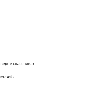
увидите спасение…»
петской»