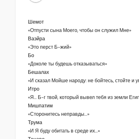
Шемот
«Отпусти сына Моего, чтобы он служил Мне»
Ваэйра
«Это перст Б-жий»
Бо
«Доколе ты будешь отказываться»
Бешалах
«И сказал Мойше народу: не бойтесь, стойте и 
Итро
«Я… Б-г твой, который вывел тебя из земли Еги
Мишпатим
«Сторонитесь неправды…»
Трума
«И Я буду обитать в среде их…»