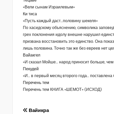
Тецаве
«Вели сынам Израилевым»
Ки тиса
«Пусть каждый даст…половину шекеля»
По хасидскому объяснению, символика заповеди
грех поклонения идолу внешне нарушил единс
призвана восстановить это единство. Она пока
лишь половина. Точно так же без евреев нет це
Вайакгел
«И сказал Мойше… народ приносит больше, чем
Пекудей
«И… в первый месяц второго года… поставлена
Перечень тем
Перечень тем КНИГА «ШЕМОТ» (ИСХОД)
Навигация
Вайикра