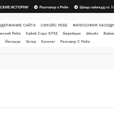
ИЕ ИСТОРИИ
Разговор с Ребе
Шаар гайихуд гл. 1 (2)
ОДЕРЖАНИЕ САЙТА
СИХОЙС РЕБЕ
ФИЛОСОФИЯ ХАСИДИ
еский Ребе
Хайей Соро 5752
Берейшис
Шмойс
Вайи
Йегошуа
Эстер
Когелет
Разговор С Ребе