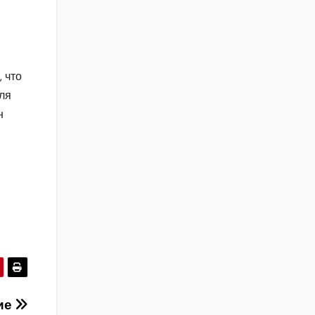
 что
ля
н
ие