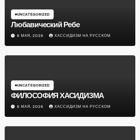
UNCATEGORIZED
Любавический Ребе
6 МАЯ, 2026
ХАССИДИЗМ НА РУССКОМ
UNCATEGORIZED
ФИЛОСОФИЯ ХАСИДИЗМА
6 МАЯ, 2026
ХАССИДИЗМ НА РУССКОМ