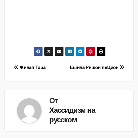
Навигация
Живая Тора
Ешива Ришон леЦион
по
записям
От
Хассидизм на
русском