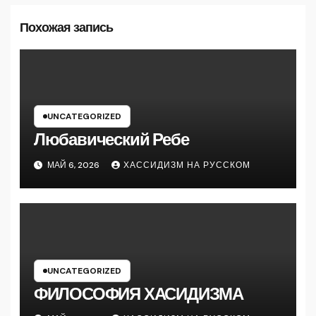
Похожая запись
UNCATEGORIZED
Любавический Ребе
МАЙ 6, 2026
ХАССИДИЗМ НА РУССКОМ
UNCATEGORIZED
ФИЛОСОФИЯ ХАСИДИЗМА