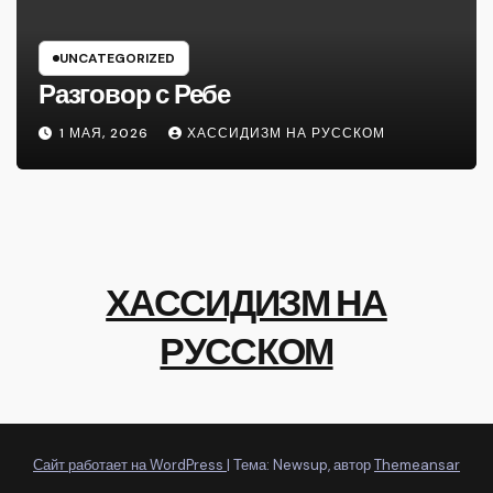
UNCATEGORIZED
Разговор с Ребе
1 МАЯ, 2026
ХАССИДИЗМ НА РУССКОМ
ХАССИДИЗМ НА
РУССКОМ
Сайт работает на WordPress
|
Тема: Newsup, автор
Themeansar