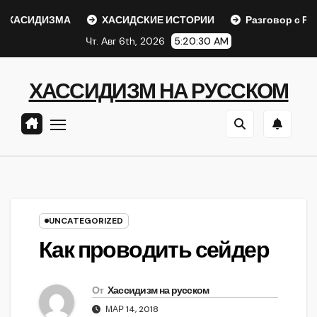
Перейти
ХАСИДИЗМА
ХАСИДСКИЕ ИСТОРИИ
Разговор с Ребе
к
Чт. Авг 6th, 2026
5:20:30 AM
содержанию
ХАССИДИЗМ НА РУССКОМ
UNCATEGORIZED
Как проводить сейдер
От
Хассидизм на русском
МАР 14, 2018