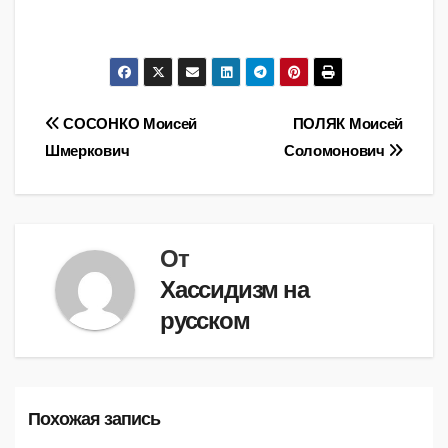
Навигация
СОСОНКО Моисей
ПОЛЯК Моисей
Шмеркович
Соломонович
по
записям
От
Хассидизм на
русском
Похожая запись