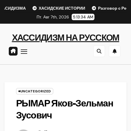
Перейти
СИДИЗМА
ХАСИДСКИЕ ИСТОРИИ
Разговор с Ребе
к
Пт. Авг 7th, 2026
5:13:34 AM
содержанию
ХАССИДИЗМ НА РУССКОМ
UNCATEGORIZED
РЫМАР Яков-Зельман
Зусович