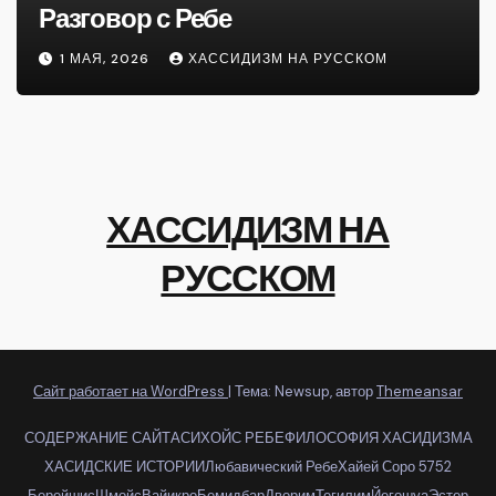
Разговор с Ребе
1 МАЯ, 2026
ХАССИДИЗМ НА РУССКОМ
ХАССИДИЗМ НА
РУССКОМ
Сайт работает на WordPress
|
Тема: Newsup, автор
Themeansar
СОДЕРЖАНИЕ САЙТА
СИХОЙС РЕБЕ
ФИЛОСОФИЯ ХАСИДИЗМА
ХАСИДСКИЕ ИСТОРИИ
Любавический Ребе
Хайей Соро 5752
Берейшис
Шмойс
Вайикро
Бемидбар
Дворим
Тегилим
Йегошуа
Эстер