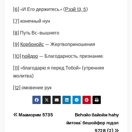
[6]
«И Его держитесь.» (
Рээй 13, 5
)
[7]
конечный нун
[8]
Путь Вс-вышнего
[9]
Корбонойс
— Жертвоприношения
[10]
hойдоо
— Благодарность. признание.
[11]
«благодарю я перед Тобой» (утренняя
молитва)
[12]
омовение рук
Навигация
Мааморим 5735
Веhойо байойм hаhу
йитока` бешойфор годол
по
5728 (2)