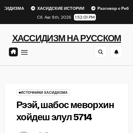
Перейти
ИДИЗМА
ХАСИДСКИЕ ИСТОРИИ
Разговор с Ребе
к
Сб. Авг 8th, 2026
1:52:01 PM
содержанию
ХАССИДИЗМ НА РУССКОМ
ИСТОЧНИКИ ХАСИДИЗМА
Рээй, шабос меворхин
хойдеш элул 5714