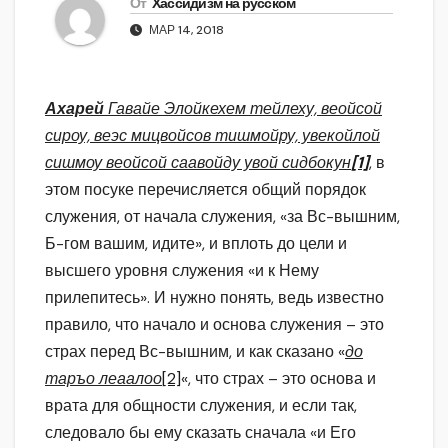
От
Хассидизм на русском
МАР 14, 2018
Ахарей
Гавайе Элойкехем тейлеху, веойсой
сироу, веэс мицвойсов тишмойру, увекойлой
сишмоу веойсой саавойду увой сидбокун
[1]
, в
этом посуке перечисляется общий порядок
служения, от начала служения, «за Вс-вышним,
Б-гом вашим, идите», и вплоть до цели и
высшего уровня служения «и к Нему
прилепитесь». И нужно понять, ведь известно
правило, что начало и основа служения – это
страх перед Вс-вышним, и как сказано «
до
таръо леаалоо
[2]
«, что страх – это основа и
врата для общности служения, и если так,
следовало бы ему сказать сначала «и Его