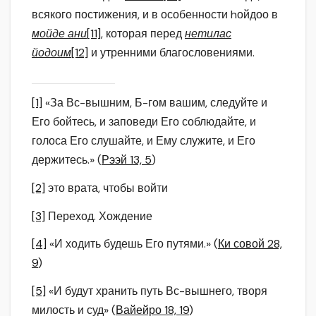
всякого постижения, и в особенности hойдоо в
мойде ани
[11]
, которая перед
нетилас
йодоим
[12]
и утренними благословениями.
[1]
«За Вс-вышним, Б-гом вашим, следуйте и
Его бойтесь, и заповеди Его соблюдайте, и
голоса Его слушайте, и Ему служите, и Его
держитесь.» (
Рээй 13, 5
)
[2]
это врата, чтобы войти
[3]
Переход. Хождение
[4]
«И ходить будешь Его путями.» (
Ки совой 28,
9
)
[5]
«И будут хранить путь Вс-вышнего, творя
милость и суд» (
Вайейро 18, 19
)