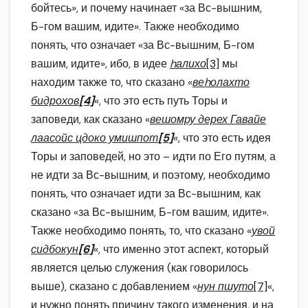
бойтесь», и почему начинает «за Вс-вышним,
Б-гом вашим, идите». Также необходимо
понять, что означает «за Вс-вышним, Б-гом
вашим, идите», ибо, в идее
hалихо
[3]
мы
находим также то, что сказано «
веhолахто
бидрохов
[4]
«, что это есть путь Торы и
заповеди, как сказано «
вешомру дерех Гавайе
лаасойс цдоко умишпот
[5]
«, что это есть идея
Торы и заповедей, но это – идти по Его путям, а
не идти за Вс-вышним, и поэтому, необходимо
понять, что означает идти за Вс-вышним, как
сказано «за Вс-вышним, Б-гом вашим, идите».
Также необходимо понять, то, что сказано «
увой
сидбокун
[6]
«, что именно этот аспект, который
является целью служения (как говорилось
выше), сказано с добавлением «
нун пшуто
[7]
«,
и нужно понять причину такого изменения, и на