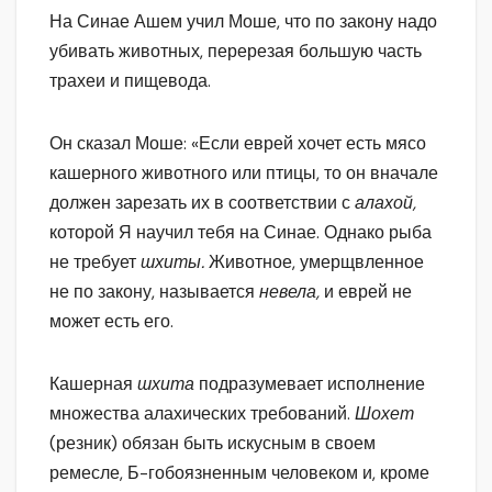
На Синае Ашем учил Моше, что по закону надо
убивать животных, перерезая большую часть
трахеи и пищевода.
Он сказал Моше: «Если еврей хочет есть мясо
кашерного животного или птицы, то он вначале
должен зарезать их в соответствии с
алахой,
которой Я научил тебя на Синае. Однако рыба
не требует
шхиты.
Животное, умерщвленное
не по закону, называется
невела,
и еврей не
может есть его.
Кашерная
шхита
подразумевает исполнение
множества алахических требований.
Шохет
(резник) обязан быть искусным в своем
ремесле, Б-гобоязненным человеком и, кроме