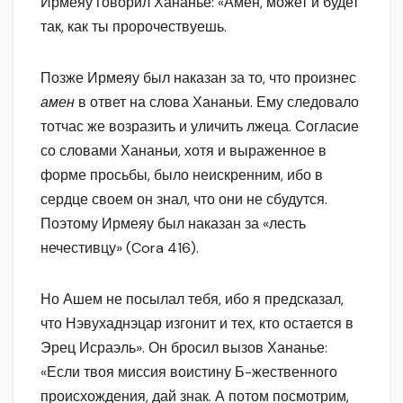
Ирмеяу говорил Хананье: «Амен, может и будет
так, как ты пророчествуешь.
Позже Ирмеяу был наказан за то, что произнес
амен
в ответ на слова Хананьи. Ему следовало
тотчас же возразить и уличить лжеца. Согласие
со словами Хананьи, хотя и выраженное в
форме просьбы, было неискренним, ибо в
сердце своем он знал, что они не сбудутся.
Поэтому Ирмеяу был наказан за «лесть
нечестивцу» (Cora 416).
Но Ашем не посылал тебя, ибо я предсказал,
что Нэвухаднэцар изгонит и тех, кто остается в
Эрец Исраэль». Он бросил вызов Хананье:
«Если твоя миссия воистину Б-жественного
происхождения, дай знак. А потом посмотрим,