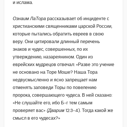
и ислама.
Ознаим ЛаТора
рассказывает об инциденте с
христианскими священниками царской России,
которые пытались обратить евреев в свою
веру. Они цитировали длинный перечень
знаков и чудес, совершенных, по их
утверждению, назареянином. Один из
еврейских мудрецов отвечал: «Разве это учение
не основано на Торе Моше? Наша Тора
недвусмысленно и ясно запрещает нам
отменять заповеди Торы по повелению
пророка, совершающего чудеса. В ней сказано:
«Не слушайте его, ибо Б-г тем самым
проверяет вас»
(Дварим
12:3-4). Тогда какой же
смысл в его чудесах?»