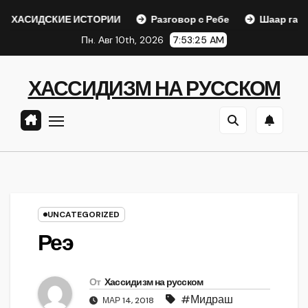
Перейти
СКИЕ ИСТОРИИ
Разговор с Ребе
Шаар гайихуд гл. 1 (
к
Пн. Авг 10th, 2026
7:53:26 AM
содержанию
ХАССИДИЗМ НА РУССКОМ
UNCATEGORIZED
Реэ
От
Хассидизм на русском
#Мидраш
МАР 14, 2018