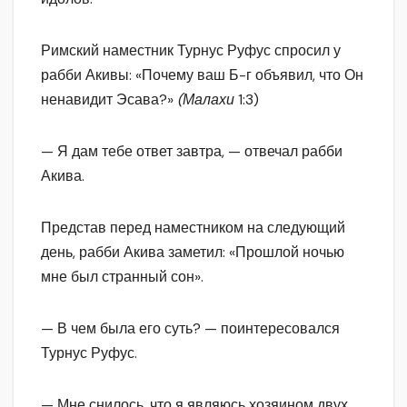
Римский наместник Турнус Руфус спросил у
рабби Акивы: «Почему ваш Б-г объявил, что Он
ненавидит Эсава?»
(Малахи
1:3)
— Я дам тебе ответ завтра, — отвечал рабби
Акива.
Представ перед наместником на следующий
день, рабби Акива заметил: «Прошлой ночью
мне был странный сон».
— В чем была его суть? — поинтересовался
Турнус Руфус.
— Мне снилось, что я являюсь хозяином двух