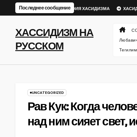
Перейти
Последнее сообщение
вический Ребе
ФИЛОСОФИЯ ХАСИДИЗМА
ХАСИДСК
к
содержанию
ХАССИДИЗМ НА
С
Любавич
РУССКОМ
Тегилим
UNCATEGORIZED
Рав Кук: Когда челов
над ним сияет свет,