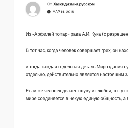
От
Хассидизм на русском
МАР 14, 2018
Из «Арфилей тоhар» рава А.И. Кука (с разреше
В тот час, когда человек совер­шает грех, он на
и тогда каждая отдельная деталь Мироздания сущ
отдельно, действительно является настоящим зл
Если же человек делает тшуву из любви, то тут ж
мире соединя­ется в некую единую общность; а 