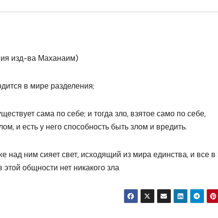
ния изд-ва Маханаим)
ходится в мире разделения;
ествует сама по себе; и тогда зло, взятое само по себе,
ом, и есть у него способность быть злом и вредить.
е над ним сия­ет свет, исходящий из мира един­ства, и все в
в этой общности нет никакого зла