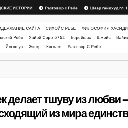
ИЕ ИСТОРИИ
Разговор с Ребе
Шаар гайихуд гл. 1 (2)
ОДЕРЖАНИЕ САЙТА
СИХОЙС РЕБЕ
ФИЛОСОФИЯ ХАСИДИ
еский Ребе
Хайей Соро 5752
Берейшис
Шмойс
Вайи
Йегошуа
Эстер
Когелет
Разговор С Ребе
ек делает тшуву из любви 
 исходящий из мира единст