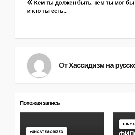
Навигация
Кем ты должен быть, кем ты мог бы
и кто ты есть…
по
записям
От
Хассидизм на русск
Похожая запись
UNCA
UNCATEGORIZED
ФИЛ