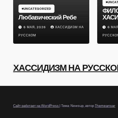
UNCAT
UNCATEGORIZED
ФИЛ
Любавический Ребе
ХАС
6 МАЯ, 2026
ХАССИДИЗМ НА
6 МАЯ
РУССКОМ
РУССКО
ХАССИДИЗМ НА РУССК
Сайт работает на WordPress
|
Тема: Newsup, автор
Themeansar