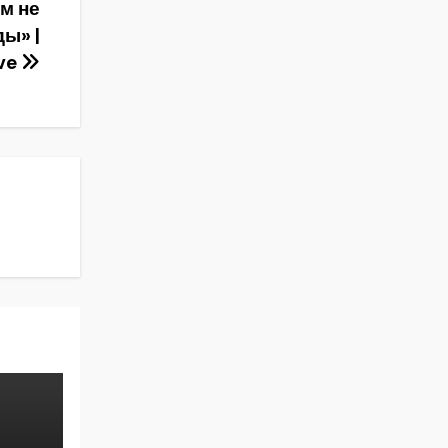
ом не
ы» |
ive