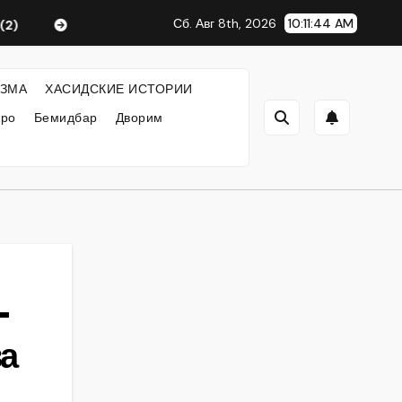
Сб. Авг 8th, 2026
10:11:45 AM
Любавический Ребе
ФИЛОСОФИЯ ХАСИДИЗМА
ЗМА
ХАСИДСКИЕ ИСТОРИИ
кро
Бемидбар
Дворим
—
ва