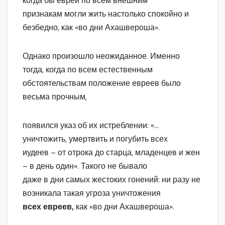
когда бы евреи по всем внешним
признакам могли жить настолько спокойно и
безбедно, как «во дни Ахашвероша».
Однако произошло неожиданное. Именно
тогда, когда по всем естественным
обстоятельствам положение евреев было
весьма прочным,
появился указ об их истреблении: «…
уничтожить, умертвить и погубить всех
иудеев – от отрока до старца, младенцев и жен
– в день один». Такого не бывало
даже в дни самых жестоких гонений: ни разу не
возникала такая угроза уничтожения
всех евреев,
как «во дни Ахашвероша».