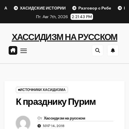
Перейти
ХАСИДСКИЕ ИСТОРИИ
Разговор с Ребе
Шаар гайи
к
Пт. Авг 7th, 2026
2:21:44 PM
содержанию
ХАССИДИЗМ НА РУССКОМ
ИСТОЧНИКИ ХАСИДИЗМА
К празднику Пурим
От
Хассидизм на русском
МАР 14, 2018