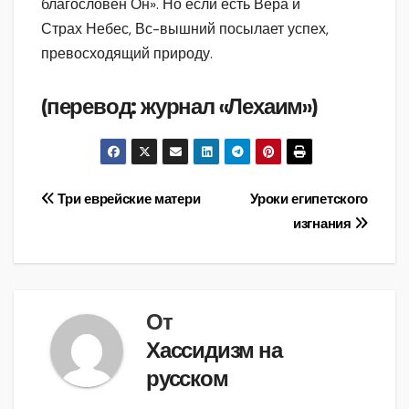
благословен Он». Но если есть Вера и
Страх Небес, Вс-вышний посылает успех,
превосходящий природу.
(перевод: журнал «Лехаим»)
Навигация
Три еврейские матери
Уроки египетского
изгнания
по
записям
От
Хассидизм на
русском