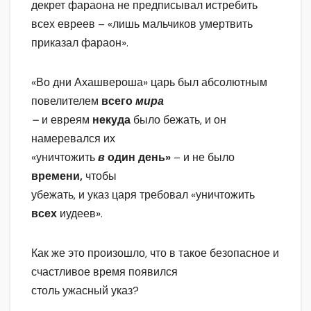
декрет фараона не предписывал истребить
всех евреев – «лишь мальчиков умертвить
приказал фараон».
«Во дни Ахашвероша» царь был абсолютным
повелителем
всего
мира
–
и евреям
некуда
было бежать, и он
намеревался их
«уничтожить
в
один день»
– и не было
времени,
чтобы
убежать, и указ царя требовал «уничтожить
всех
иудеев».
Как же это произошло, что в такое безопасное и
счастливое время появился
столь ужасный указ?